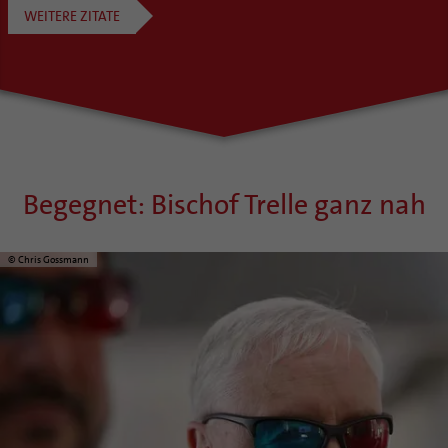
WEITERE ZITATE
Begegnet: Bischof Trelle ganz nah
© Chris Gossmann