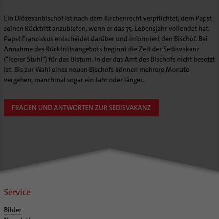
Ein Diözesanbischof ist nach dem Kirchenrecht verpflichtet, dem Papst
seinen Rücktritt anzubieten, wenn er das 75. Lebensjahr vollendet hat.
Papst Franziskus entscheidet darüber und informiert den Bischof. Bei
Annahme des Rücktrittsangebots beginnt die Zeit der Sedisvakanz
("leerer Stuhl") für das Bistum, in der das Amt des Bischofs nicht besetzt
ist. Bis zur Wahl eines neuen Bischofs können mehrere Monate
vergehen, manchmal sogar ein Jahr oder länger.
FRAGEN UND ANTWORTEN ZUR SEDISVAKANZ
Service
Bilder