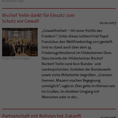
© Gossmann / bph
Bischof Trelle dankt für Einsatz zum
Schutz vor Gewalt
02.02.2017
„Gewaltfreiheit – Stil einer Politik des
Friedens“: Unter dieses Leitwort hat Papst
Franziskus den Weltfriedenstag 2017 gestellt.
Und es stand auch über dem 33.
Friedensgottesdienst im Hildesheimer Dom.
Dazu konnte der Hildesheimer Bischof
© bph / Edmund Deppe
Norbert Trelle rund 600 Bundes- und
Landespolizisten, Soldaten der Bundeswehr
sowie zivile Mitarbeiter begrüßen. „Grenzen
trennen, Mauern machen Begegnung
unmöglich“, sagte er. Dies gelte im Kleinen wie
im Großen, im direkten Umgang mit
Menschen oder in der...
Partnerschaft mit Bolivien hat Zukunft
25.07.2016