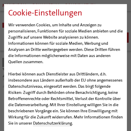
MARIENDOM
DOMMUSEUM
DOMBIBLIOTHEK
Cookie-Einstellungen
Wir verwenden Cookies, um Inhalte und Anzeigen zu
personalisieren, Funktionen für soziale Medien anbieten und die
Zugriffe auf unsere Website analysieren zu können.
Informationen können für soziale Medien, Werbung und
Analysen an Dritte weitergegeben werden. Diese Dritten führen
BISTUM
die Informationen möglicherweise mit Daten aus anderen
Quellen zusammen.
Bistum Hildesheim
Bistum
Bischöfe
Bischöfe
Bischof Dr. Heiner Wilmer SCJ
Bischof em. Norbert Trelle
Hierbei können auch Dienstleister aus Drittländern, d.h.
Weihbischof Dr. Martin Marahrens
insbesondere aus Ländern außerhalb der EU ohne angemessenes
75. Geburtstag von Bischof Norbert Trelle
Datenschutzniveau, eingesetzt werden. Das birgt folgende
Bischof em. Norbert Trelle
Risiken: Zugriff durch Behörden ohne Benachrichtigung, keine
Weihbischof em. Bongartz
Betroffenenrechte oder Rechtsmittel, Verlust der Kontrolle über
75. Geburtstag von Bischof
Weihbischof em. Schwerdtfeger
die Datenverarbeitung. Mit Ihrer Einstellung willigen Sie in die
beschriebenen Vorgänge ein. Sie können Ihre Einwilligung mit
Norbert Trelle
Weihbischof em. Koitz
Wirkung für die Zukunft widerrufen. Mehr Informationen finden
Bischof em. Dr. Wüstenberg
Sie in unserer
Datenschutzerklärung
.
Seit Februar 2006 ist Norbert Trelle Bischof von
Sedisvakanz