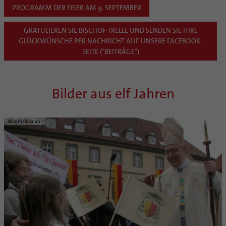
PROGRAMM DER FEIER AM 9. SEPTEMBER
GRATULIEREN SIE BISCHOF TRELLE UND SENDEN SIE IHRE
GLÜCKWÜNSCHE PER NACHRICHT AUF UNSERE FACEBOOK-
SEITE ("BEITRÄGE")
Bilder aus elf Jahren
© bph/Branahl