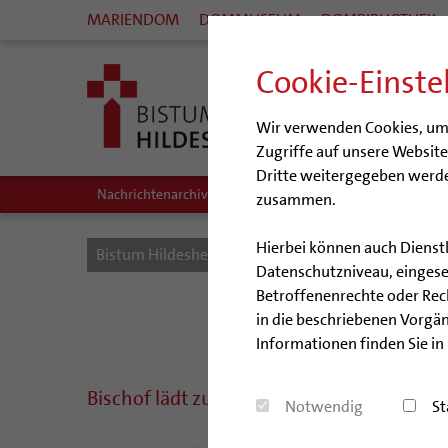
MARIENDOM
DOMMUSEUM
DOMBIBLIOTHEK
Cookie-Einste
Wir verwenden Cookies, um I
Zugriffe auf unsere Websit
Dritte weitergegeben werde
Nachrichtenarchiv
Audio/Podcasts
zusammen.
Hierbei können auch Dienst
Bistum Hildesheim
Bistum
Nachrichten
Datenschutzniveau, eingeset
Betroffenenrechte oder Recht
Nachri
in die beschriebenen Vorgän
Informationen finden Sie in
Bischof lädt zum Aschermittwoch der Kün
Notwendig
St
Der Hildesheimer Bischof Dr. 