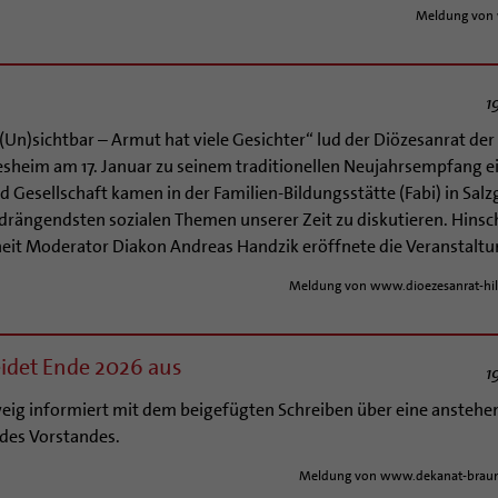
Meldung von 
1
Un)sichtbar – Armut hat viele Gesichter“ lud der Diözesanrat der
esheim am 17. Januar zu seinem traditionellen Neujahrsempfang e
nd Gesellschaft kamen in der Familien-Bildungsstätte (Fabi) in Salz
rängendsten sozialen Themen unserer Zeit zu diskutieren. Hinsc
heit Moderator Diakon Andreas Handzik eröffnete die Veranstaltun
Meldung von www.dioezesanrat-hi
eidet Ende 2026 aus
1
eig informiert mit dem beigefügten Schreiben über eine anstehe
des Vorstandes.
Meldung von www.dekanat-braun