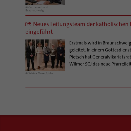
© Caritasverband
Braunschweig
Neues Leitungsteam der katholischen Pf
eingeführt
Erstmals wird in Braunschweig
geleitet. In einem Gottesdien
Pietsch hat Generalvikariatsra
Wilmer SCJ das neue Pfarreilei
© Sabine Moser/pkbs