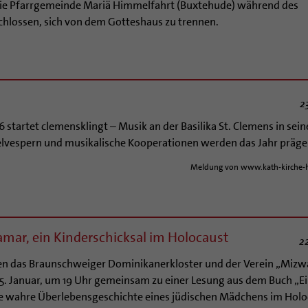
 die Pfarrgemeinde Mariä Himmelfahrt (Buxtehude) während des
hlossen, sich von dem Gotteshaus zu trennen.
2
artet clemensklingt – Musik an der Basilika St. Clemens in seine
elvespern und musikalische Kooperationen werden das Jahr präge
Meldung von www.kath-kirche-
mar, ein Kinderschicksal im Holocaust
2
den das Braunschweiger Dominikanerkloster und der Verein „Mizwa
25. Januar, um 19 Uhr gemeinsam zu einer Lesung aus dem Buch „E
 wahre Überlebensgeschichte eines jüdischen Mädchens im Holo