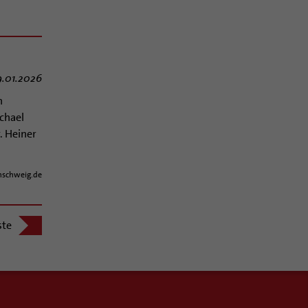
9.01.2026
n
chael
. Heiner
schweig.de
ste