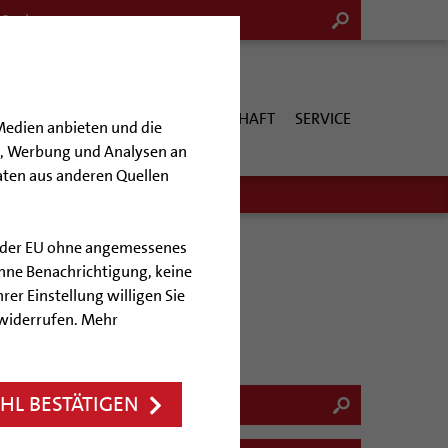
G & KULTUR
KIRCHE & GESELLSCHAFT
SERVICE
Medien anbieten und die
en, Werbung und Analysen an
aten aus anderen Quellen
lb der EU ohne angemessenes
hne Benachrichtigung, keine
rer Einstellung willigen Sie
desheim
 widerrufen. Mehr
L BESTÄTIGEN
9.01.2026
ch, 18.