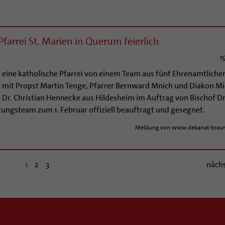
arrei St. Marien in Querum feierlich
1
 eine katholische Pfarrei von einem Team aus fünf Ehrenamtliche
st mit Propst Martin Tenge, Pfarrer Bernward Mnich und Diakon Mi
t Dr. Christian Hennecke aus Hildesheim im Auftrag von Bischof Dr
tungsteam zum 1. Februar offiziell beauftragt und gesegnet.
Meldung von www.dekanat-braun
1
2
3
näch