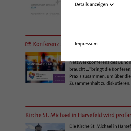
Februar 2026, in die Kulture
Details anzeigen
stehen ein Vortrag im Dommus
begleitend Musik des Treppen
Konferenz: „Demokratie braucht …“ i
Impressum
Am19. Februar 2026findet imC
Netzwerkkonferenz des Bündn
braucht …“bringt die Konferenz
Praxis zusammen, um über die 
Zusammenhalt zu diskutieren.
Kirche St. Michael in Harsefeld wird profa
Die Kirche St. Michael in Hars