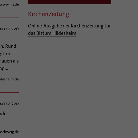
www.nlt.de
KirchenZeitung
Online-Ausgabe der KirchenZeitung für
9.01.2026
das Bistum Hildesheim
in. Rund
gitter
hauen als
g...
ldesheim.de
9.01.2026
nde
schweig.de