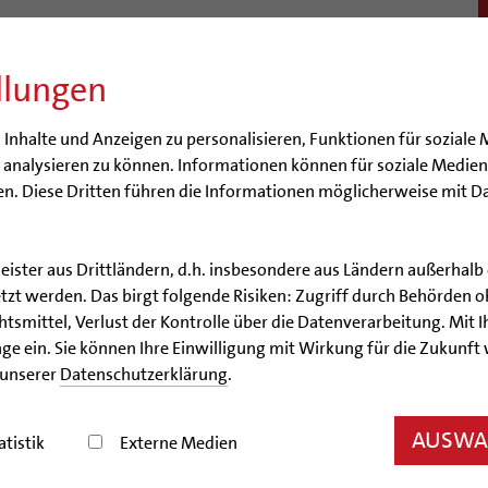
llungen
BISTUM
SEELSORGE
BERATUNG & HILFE
BILDUN
nhalte und Anzeigen zu personalisieren, Funktionen für soziale 
e analysieren zu können. Informationen können für soziale Medi
n. Diese Dritten führen die Informationen möglicherweise mit D
leister aus Drittländern, d.h. insbesondere aus Ländern außerha
zt werden. Das birgt folgende Risiken: Zugriff durch Behörden o
smittel, Verlust der Kontrolle über die Datenverarbeitung. Mit Ih
chten aus dem Bistum Hil
ge ein. Sie können Ihre Einwilligung mit Wirkung für die Zukunft
 unserer
Datenschutzerklärung
.
ste ein
AUSWAH
2
atistik
Externe Medien
Heiner Wilmer SCJ lädt zum Aschermittwoch der Künste am Mittwo