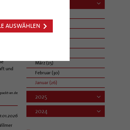
2026
Programm
k sowie
August (2)
Juli (19)
LE AUSWÄHLEN
Juni (32)
Mai (27)
8.01.2026
April (33)
ie
März (25)
aft und
Februar (30)
Januar (26)
packt-an.de
2025
2024
7.01.2026
 Wilmer