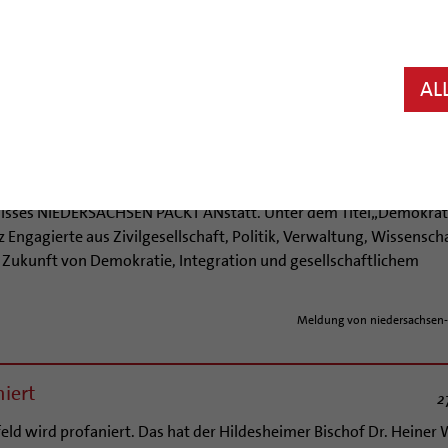
inrichtungen des Bistums am Domhof in Hildesheim ein. Auf dem 
eum, ein Gottesdienst im Dom, eine Lesung in der Dombibliothe
haus Quartetts aus Hannover.
AL
n Hannover
2
onvention Center auf dem Messegelände Hannoverdie10.
isses NIEDERSACHSEN PACKT ANstatt. Unter dem Titel„Demokrat
 Engagierte aus Zivilgesellschaft, Politik, Verwaltung, Wissensch
Zukunft von Demokratie, Integration und gesellschaftlichem
Meldung von niedersachsen-
niert
2
efeld wird profaniert. Das hat der Hildesheimer Bischof Dr. Heiner