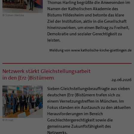
Supervision
Thomas Harling begrüßte die Anwesenden im
Ehe - Familie - Geschlechtergerechtigkeit
Veranstaltungen
Namen der Katholischen Akademie des
Coaching
Kategoriale und Diakonale Seelsorge
Bistums Hildesheim und betonte das klare
© Simon Herbke
Aufbrüche in der Kirche
Ziel der Institution, aktiv in die Gesellschaft
Notfall
Ehrenamtliche
hineinzuwirken, um einen Beitrag zu Freiheit,
Polizei- und Feuerwehr
Demokratie und sozialer Gerechtigkeit zu
KirchenZeitung online
Schule
leisten.
Verwaltungsbeauftragte / Verwaltungsleitungen in
Gefängnisseelsorge
Pfarrgemeinden
Meldung von www.katholische-kirche-goettingen.de
Segensorte
Netzwerk stärkt Gleichstellungsarbeit
in den (Erz-)Bistümern
24.06.2026
Sieben Gleichstellungsbeauftragte aus sieben
deutschen (Erz-)Bistümern trafen sich zu
einem Vernetzungstreffen in München. Im
Fokus standen ein Austausch zu den aktuellen
Herausforderungen im Bereich
Geschlechtergerechtigkeit sowie die
© Privat
gemeinsame Zukunftsfähigkeit des
Netzwerks.