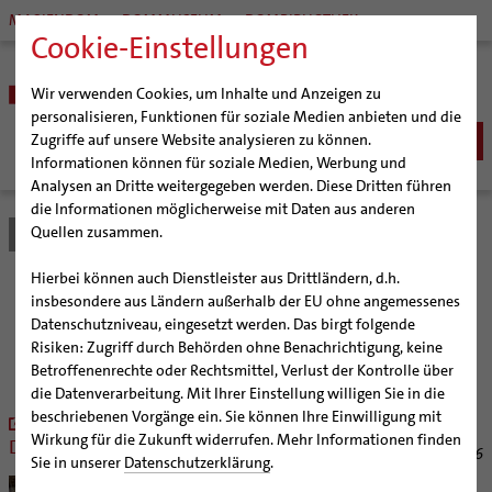
MARIENDOM
DOMMUSEUM
DOMBIBLIOTHEK
Cookie-Einstellungen
Wir verwenden Cookies, um Inhalte und Anzeigen zu
personalisieren, Funktionen für soziale Medien anbieten und die
Zugriffe auf unsere Website analysieren zu können.
Informationen können für soziale Medien, Werbung und
Analysen an Dritte weitergegeben werden. Diese Dritten führen
BISTUM
die Informationen möglicherweise mit Daten aus anderen
Quellen zusammen.
Bistum Hildesheim
Bistum
Nachrichten
Bischöfe
Organisation
Bischof Dr. Heiner Wilmer SCJ
Hierbei können auch Dienstleister aus Drittländern, d.h.
Pfarrgemeinden
Weihbischof Dr. Martin Marahrens
Generalvikariat
Nachrichten aus dem
insbesondere aus Ländern außerhalb der EU ohne angemessenes
Datenschutzniveau, eingesetzt werden. Das birgt folgende
Hildesheimer Dom
Bischof em. Norbert Trelle
Gremien
Bistum Hildesheim
Risiken: Zugriff durch Behörden ohne Benachrichtigung, keine
Wallfahrten | Pilgern
Weihbischof em. Bongartz
Diözesangericht
Virtueller Rundgang durch den Dom
Betroffenenrechte oder Rechtsmittel, Verlust der Kontrolle über
Veranstaltungen
Weihbischof em. Schwerdtfeger
Gemeindegremien
Tausendjähriger Rosenstock
Termine Wallfahrten und Pilgern
die Datenverarbeitung. Mit Ihrer Einstellung willigen Sie in die
beschriebenen Vorgänge ein. Sie können Ihre Einwilligung mit
Strategieprozess
Bildarchive. Begegnung mit
Weihbischof em. Koitz
Die Hildesheimer Dommusik
Jakobswege im Bistum Hildesheim
Wirkung für die Zukunft widerrufen. Mehr Informationen finden
Dommuseum und Kunstverein
Jugend
Bischof em. Dr. Wüstenberg
30.06.2026
Sie in unserer
Datenschutzerklärung
.
Geschichte des Bistums
Sedisvakanz
Newsletter für Ministrantinnen und Ministranten
Das Dommuseum Hildesheim und der