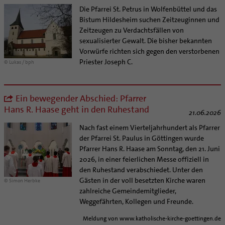
Die Pfarrei St. Petrus in Wolfenbüttel und das
Bistum Hildesheim suchen Zeitzeuginnen und
Zeitzeugen zu Verdachtsfällen von
sexualisierter Gewalt. Die bisher bekannten
Vorwürfe richten sich gegen den verstorbenen
Priester Joseph C.
© Lukas / bph
Ein bewegender Abschied: Pfarrer
Hans R. Haase geht in den Ruhestand
21.06.2026
Nach fast einem Vierteljahrhundert als Pfarrer
der Pfarrei St. Paulus in Göttingen wurde
Pfarrer Hans R. Haase am Sonntag, den 21. Juni
2026, in einer feierlichen Messe offiziell in
den Ruhestand verabschiedet. Unter den
Gästen in der voll besetzten Kirche waren
© Simon Herbke
zahlreiche Gemeindemitglieder,
Weggefährten, Kollegen und Freunde.
Meldung von www.katholische-kirche-goettingen.de