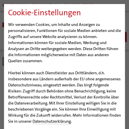
MARIENDOM
DOMMUSEUM
DOMBIBLIOTHEK
Cookie-Einstellungen
Wir verwenden Cookies, um Inhalte und Anzeigen zu
personalisieren, Funktionen für soziale Medien anbieten und die
Zugriffe auf unsere Website analysieren zu können.
Informationen können für soziale Medien, Werbung und
Analysen an Dritte weitergegeben werden. Diese Dritten führen
BISTUM
die Informationen möglicherweise mit Daten aus anderen
Quellen zusammen.
Bistum Hildesheim
Bistum
Nachrichten
Artikel
Bischöfe
Organisation
Bischof Dr. Heiner Wilmer SCJ
Hierbei können auch Dienstleister aus Drittländern, d.h.
Pfarrgemeinden
Weihbischof Dr. Martin Marahrens
Generalvikariat
Berühmteste Rose
insbesondere aus Ländern außerhalb der EU ohne angemessenes
Datenschutzniveau, eingesetzt werden. Das birgt folgende
Hildesheimer Dom
Bischof em. Norbert Trelle
Gremien
Hildesheims zeigt sich in
Risiken: Zugriff durch Behörden ohne Benachrichtigung, keine
Wallfahrten | Pilgern
Weihbischof em. Bongartz
Diözesangericht
Virtueller Rundgang durch den Dom
Betroffenenrechte oder Rechtsmittel, Verlust der Kontrolle über
voller Pracht
Veranstaltungen
Weihbischof em. Schwerdtfeger
Gemeindegremien
Tausendjähriger Rosenstock
Termine Wallfahrten und Pilgern
die Datenverarbeitung. Mit Ihrer Einstellung willigen Sie in die
beschriebenen Vorgänge ein. Sie können Ihre Einwilligung mit
Strategieprozess
Weihbischof em. Koitz
Die Hildesheimer Dommusik
Jakobswege im Bistum Hildesheim
Wirkung für die Zukunft widerrufen. Mehr Informationen finden
Der Tausendjährige Rosenstock hat über Pfingsten zu
Jugend
Bischof em. Dr. Wüstenberg
Sie in unserer
Datenschutzerklärung
.
blühen begonnen
Geschichte des Bistums
Sedisvakanz
Newsletter für Ministrantinnen und Ministranten