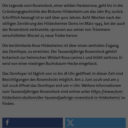
Caritas
Beratungsstellen
Angebote
Bistumsarchiv
Schulpastoral
Die Legende vom Rosenstock, einer wilden Heckenrose, geht bis in die
Lebensende
Katholisch heiraten
Weltkirche
Bischöfliche Stiftung Gemeinsam für das Leben
Materialien
Abenteuer Glaube
Gründungsgeschichte des Bistums Hildesheim um das Jahr 815 zurück.
Katholische Akademie des Bistums Hildesheim
Hochschulpastoral
Projekte
Spiritualität
Hirtenwort: Ehe & Familie
Patientenverfügung
Bolivienpartnerschaft
Bolivienpartnerschaft
Unterstützung für Pfarreien und Einrichtungen
Aktuelles
Schriftlich bezeugt ist er seit über 400 Jahren. Acht Wochen nach der
LÜCHTENHOF
Religionsunterricht
Bestände
Stärkung der Demokratie | Einsatz gegen Diskriminierung
Seelsorgefelder
Wissenswertes zur Hochzeit
Wo ist der richtige Platz zum Sterben?
Exerzitien
Internationale Freiwilligendienste
Projektförderung
Bolivienkommission
völligen Zerstörung des Hildesheimer Doms im März 1945, bei der auch
Prävention
Altersvorsorge und Ruhestand
Familienbildungsstätten
Service
Buchreihen
der Rosenstock verbrannte, sprossen aus seiner von Trümmern
Begleitung und Vernetzung
Ideen für die Hochzeitsfeier
Hospiz-Seelsorge
Kontemplation
Frauen
Katholische Büros
Internationale Freiwilligendienste
Café Bolivia
Aktuelles
Fortbildungen
Arbeitshilfen
verschütteten Wurzel 25 neue Triebe hervor.
Katholische Erwachsenenbildung
Stellenanzeigen
Gemeindeservice
Berufe in der Kirche
Trausprüche aus der Bibel
Auszeit
Männer
Team
Schöpfungsgerecht 2035
Aus dem Bistum in die Welt
Beratung Direktpartnerschaften
Rückkehrenden-Engagement (ehemalige Freiwillige)
Stellenangebote
Bistumsatlas
Forschungsinstitut für Philosophie Hannover
Digitaler Lesesaal
Die berühmteste Rose Hildesheims ist über einen zentralen Zugang,
Orden | Gemeinschaften
Hochzeits-Symbole
Geistliche Begleitung
Queersensible Seelsorge
Newsletter
Raum für Vielfalt
Infobrief Weltkirche
Finanzielle Förderung der Bolivienpartnerschaft
Outgoing
Wir machen Kirche - schöpfungsgerecht
Liturgie und Kirchenmusik
Beruf und Familie
das Domfoyer, zu erreichen. Der Tausendjährige Rosenstock gehört
Verein für Geschichte und Kunst im Bistum Hildesheim
Lebens- und Glaubensorte
City- und Passanten
Weitere Infos
Diakone
Frauenorden
missio-Regionalstelle
Ökologische Fonds
Incoming
Biologische Vielfalt
Lokale Kirchenentwicklung
KODA
botanisch zur heimischen Wildart Rosa canina L und blüht zartrosa. Er
Dombibliothek Hildesheim
Spirituelle Teambegleitung
Arbeitnehmer
Gemeindereferent:in
Männerorden
Politische Lobbyarbeit
Taizé-Fahrt Herbst 2026
Engagiert in der Gesellschaft
wird von einer niedrigen Buchsbaum-Hecke eingefasst.
#diegruenegemeinde
Direktorium
Bundeskonferenz der kirchlichen Archive in Deutschland
Unterstützungsangebote für Seelsorgende
Altenheim | Senioren
Pastorale:r Mitarbeiter:in
Geistliche Gemeinschaften
Partnerschaftsvereinbarung
Energetisches Sanieren
Internationale Freiwilligendienste
Mitarbeitervertretung
Das Domfoyer ist täglich von 10 bis 18 Uhr geöffnet. In dieser Zeit sind
Menschen mit Behinderung
Pastoralreferent:in
Ritterorden
Bolivienpartnerschaft Bistum Trier
Fördermittel finden
Besichtigungen des Rosenstocks möglich. Am 2. Juni 2026 und am 7.
Netzwerk ChancenGleich
Institutionelles Schutzkonzept
Juli 2026 öffnet das Domfoyer erst um 11 Uhr. Weitere Informationen
Muttersprachen
Priester
Ordo virginum
Bolivienreise mit Bischof Heiner
Mobilität
Büchereien
Kirchlicher Anzeiger
zum Tausendjährigen Rosenstock sind online unter
https://www.dom-
Hospiz
Kirchenmusiker:in
Bolivientag 2026
Ökotheologie
Medienstelle
Kirchliches Arbeitsrecht
hildesheim.de/dom/der-tausendjaehrige-rosenstock-in-hildesheim/
zu
Internet- und Telefon
Religionslehrer:in
Schöpfungsspiritualität
finden.
Newsletter
Schematismus
Krankenhaus
Freiwilligendienst
Umweltbildung
Personalentwicklung
Künstler
Soziale Berufe in der Caritas
Zukunftsräume
Unterstützungsangebot für Seelsorgende
Glaubenswege
Aktuelles