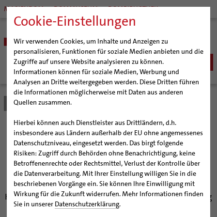
MARIENDOM
DOMMUSEUM
DOMBIBLIOTHEK
Cookie-Einstellungen
Wir verwenden Cookies, um Inhalte und Anzeigen zu
personalisieren, Funktionen für soziale Medien anbieten und die
Zugriffe auf unsere Website analysieren zu können.
Informationen können für soziale Medien, Werbung und
Analysen an Dritte weitergegeben werden. Diese Dritten führen
BISTUM
die Informationen möglicherweise mit Daten aus anderen
Quellen zusammen.
Bistum Hildesheim
Bistum
Nachrichten
Artikel
Bischöfe
Organisation
Bischof Dr. Heiner Wilmer SCJ
Hierbei können auch Dienstleister aus Drittländern, d.h.
Pfarrgemeinden
Weihbischof Dr. Martin Marahrens
Generalvikariat
Weihbischof Marahrens ist
insbesondere aus Ländern außerhalb der EU ohne angemessenes
Datenschutzniveau, eingesetzt werden. Das birgt folgende
Hildesheimer Dom
Bischof em. Norbert Trelle
Gremien
Diözesanadministrator des
Risiken: Zugriff durch Behörden ohne Benachrichtigung, keine
Wallfahrten | Pilgern
Weihbischof em. Bongartz
Diözesangericht
Virtueller Rundgang durch den Dom
Betroffenenrechte oder Rechtsmittel, Verlust der Kontrolle über
Bistums Hildesheim
Veranstaltungen
Weihbischof em. Schwerdtfeger
Gemeindegremien
Tausendjähriger Rosenstock
Termine Wallfahrten und Pilgern
die Datenverarbeitung. Mit Ihrer Einstellung willigen Sie in die
beschriebenen Vorgänge ein. Sie können Ihre Einwilligung mit
Strategieprozess
Weihbischof em. Koitz
Die Hildesheimer Dommusik
Jakobswege im Bistum Hildesheim
Wirkung für die Zukunft widerrufen. Mehr Informationen finden
Hildesheimer Domkapitel wird Gläubige in die Findung
Jugend
Bischof em. Dr. Wüstenberg
Sie in unserer
Datenschutzerklärung
.
eines neuen Bischofs einbeziehen
Geschichte des Bistums
Sedisvakanz
Newsletter für Ministrantinnen und Ministranten