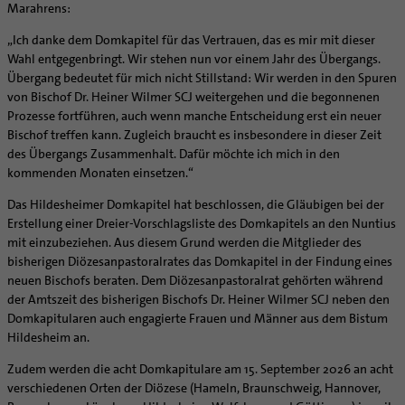
Supervision
Marahrens:
Ehe - Familie - Geschlechtergerechtigkeit
Veranstaltungen
Coaching
„Ich danke dem Domkapitel für das Vertrauen, das es mir mit dieser
Kategoriale und Diakonale Seelsorge
Aufbrüche in der Kirche
Wahl entgegenbringt. Wir stehen nun vor einem Jahr des Übergangs.
Notfall
Übergang bedeutet für mich nicht Stillstand: Wir werden in den Spuren
Ehrenamtliche
Polizei- und Feuerwehr
von Bischof Dr. Heiner Wilmer SCJ weitergehen und die begonnenen
KirchenZeitung online
Prozesse fortführen, auch wenn manche Entscheidung erst ein neuer
Schule
Verwaltungsbeauftragte / Verwaltungsleitungen in
Bischof treffen kann. Zugleich braucht es insbesondere in dieser Zeit
Gefängnisseelsorge
Pfarrgemeinden
des Übergangs Zusammenhalt. Dafür möchte ich mich in den
Segensorte
kommenden Monaten einsetzen.“
Das Hildesheimer Domkapitel hat beschlossen, die Gläubigen bei der
Erstellung einer Dreier-Vorschlagsliste des Domkapitels an den Nuntius
mit einzubeziehen. Aus diesem Grund werden die Mitglieder des
bisherigen Diözesanpastoralrates das Domkapitel in der Findung eines
neuen Bischofs beraten. Dem Diözesanpastoralrat gehörten während
der Amtszeit des bisherigen Bischofs Dr. Heiner Wilmer SCJ neben den
Domkapitularen auch engagierte Frauen und Männer aus dem Bistum
Hildesheim an.
Zudem werden die acht Domkapitulare am 15. September 2026 an acht
verschiedenen Orten der Diözese (Hameln, Braunschweig, Hannover,