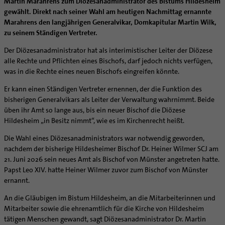
Martin Marahrens zum Diözesanadministrator des Bistums Hildesheim
Caritas
Beratungsstellen
Angebote
Bistumsarchiv
Schulpastoral
Lebensende
Katholisch heiraten
Weltkirche
gewählt. Direkt nach seiner Wahl am heutigen Nachmittag ernannte
Bischöfliche Stiftung Gemeinsam für das Leben
Materialien
Abenteuer Glaube
Katholische Akademie des Bistums Hildesheim
Hochschulpastoral
Projekte
Marahrens den langjährigen Generalvikar, Domkapitular Martin Wilk,
Spiritualität
Hirtenwort: Ehe & Familie
Patientenverfügung
Bolivienpartnerschaft
Bolivienpartnerschaft
Unterstützung für Pfarreien und Einrichtungen
Aktuelles
zu seinem Ständigen Vertreter.
LÜCHTENHOF
Religionsunterricht
Bestände
Stärkung der Demokratie | Einsatz gegen Diskriminierung
Seelsorgefelder
Wissenswertes zur Hochzeit
Wo ist der richtige Platz zum Sterben?
Exerzitien
Internationale Freiwilligendienste
Projektförderung
Bolivienkommission
Prävention
Altersvorsorge und Ruhestand
Familienbildungsstätten
Service
Buchreihen
Der Diözesanadministrator hat als interimistischer Leiter der Diözese
Begleitung und Vernetzung
Ideen für die Hochzeitsfeier
Hospiz-Seelsorge
Kontemplation
Frauen
Katholische Büros
Internationale Freiwilligendienste
Café Bolivia
Aktuelles
Fortbildungen
Arbeitshilfen
alle Rechte und Pflichten eines Bischofs, darf jedoch nichts verfügen,
Katholische Erwachsenenbildung
Stellenanzeigen
Gemeindeservice
Berufe in der Kirche
Trausprüche aus der Bibel
Auszeit
Männer
Team
Schöpfungsgerecht 2035
Aus dem Bistum in die Welt
Beratung Direktpartnerschaften
Rückkehrenden-Engagement (ehemalige Freiwillige)
was in die Rechte eines neuen Bischofs eingreifen könnte.
Stellenangebote
Bistumsatlas
Forschungsinstitut für Philosophie Hannover
Digitaler Lesesaal
Orden | Gemeinschaften
Hochzeits-Symbole
Geistliche Begleitung
Queersensible Seelsorge
Newsletter
Raum für Vielfalt
Infobrief Weltkirche
Finanzielle Förderung der Bolivienpartnerschaft
Outgoing
Wir machen Kirche - schöpfungsgerecht
Liturgie und Kirchenmusik
Beruf und Familie
Er kann einen Ständigen Vertreter ernennen, der die Funktion des
Verein für Geschichte und Kunst im Bistum Hildesheim
Lebens- und Glaubensorte
City- und Passanten
Weitere Infos
Diakone
Frauenorden
missio-Regionalstelle
Ökologische Fonds
Incoming
Biologische Vielfalt
bisherigen Generalvikars als Leiter der Verwaltung wahrnimmt. Beide
Lokale Kirchenentwicklung
KODA
Dombibliothek Hildesheim
Spirituelle Teambegleitung
Arbeitnehmer
Gemeindereferent:in
Männerorden
Politische Lobbyarbeit
Taizé-Fahrt Herbst 2026
Engagiert in der Gesellschaft
üben ihr Amt so lange aus, bis ein neuer Bischof die Diözese
#diegruenegemeinde
Direktorium
Bundeskonferenz der kirchlichen Archive in Deutschland
Hildesheim „in Besitz nimmt“, wie es im Kirchenrecht heißt.
Unterstützungsangebote für Seelsorgende
Altenheim | Senioren
Pastorale:r Mitarbeiter:in
Geistliche Gemeinschaften
Partnerschaftsvereinbarung
Energetisches Sanieren
Internationale Freiwilligendienste
Mitarbeitervertretung
Menschen mit Behinderung
Pastoralreferent:in
Ritterorden
Bolivienpartnerschaft Bistum Trier
Fördermittel finden
Die Wahl eines Diözesanadministrators war notwendig geworden,
Netzwerk ChancenGleich
Institutionelles Schutzkonzept
nachdem der bisherige Hildesheimer Bischof Dr. Heiner Wilmer SCJ am
Muttersprachen
Priester
Ordo virginum
Bolivienreise mit Bischof Heiner
Mobilität
Büchereien
Kirchlicher Anzeiger
21. Juni 2026 sein neues Amt als Bischof von Münster angetreten hatte.
Hospiz
Kirchenmusiker:in
Bolivientag 2026
Ökotheologie
Papst Leo XIV. hatte Heiner Wilmer zuvor zum Bischof von Münster
Medienstelle
Kirchliches Arbeitsrecht
Internet- und Telefon
Religionslehrer:in
Schöpfungsspiritualität
ernannt.
Newsletter
Schematismus
Krankenhaus
Freiwilligendienst
Umweltbildung
An die Gläubigen im Bistum Hildesheim, an die Mitarbeiterinnen und
Personalentwicklung
Künstler
Soziale Berufe in der Caritas
Zukunftsräume
Mitarbeiter sowie die ehrenamtlich für die Kirche von Hildesheim
Unterstützungsangebot für Seelsorgende
tätigen Menschen gewandt, sagt Diözesanadministrator Dr. Martin
Glaubenswege
Aktuelles