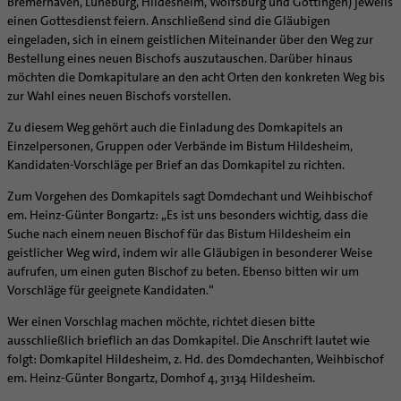
Bremerhaven, Lüneburg, Hildesheim, Wolfsburg und Göttingen) jeweils
einen Gottesdienst feiern. Anschließend sind die Gläubigen
eingeladen, sich in einem geistlichen Miteinander über den Weg zur
Bestellung eines neuen Bischofs auszutauschen. Darüber hinaus
möchten die Domkapitulare an den acht Orten den konkreten Weg bis
zur Wahl eines neuen Bischofs vorstellen.
Zu diesem Weg gehört auch die Einladung des Domkapitels an
Einzelpersonen, Gruppen oder Verbände im Bistum Hildesheim,
Kandidaten-Vorschläge per Brief an das Domkapitel zu richten.
Zum Vorgehen des Domkapitels sagt Domdechant und Weihbischof
em. Heinz-Günter Bongartz: „Es ist uns besonders wichtig, dass die
Suche nach einem neuen Bischof für das Bistum Hildesheim ein
geistlicher Weg wird, indem wir alle Gläubigen in besonderer Weise
aufrufen, um einen guten Bischof zu beten. Ebenso bitten wir um
Vorschläge für geeignete Kandidaten.“
Wer einen Vorschlag machen möchte, richtet diesen bitte
ausschließlich brieflich an das Domkapitel. Die Anschrift lautet wie
folgt: Domkapitel Hildesheim, z. Hd. des Domdechanten, Weihbischof
em. Heinz-Günter Bongartz, Domhof 4, 31134 Hildesheim.