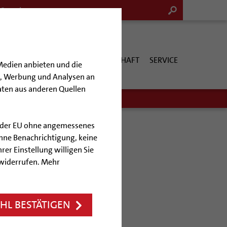
G & KULTUR
KIRCHE & GESELLSCHAFT
SERVICE
Medien anbieten und die
en, Werbung und Analysen an
aten aus anderen Quellen
lb der EU ohne angemessenes
hne Benachrichtigung, keine
rer Einstellung willigen Sie
mitismus
 widerrufen. Mehr
L BESTÄTIGEN