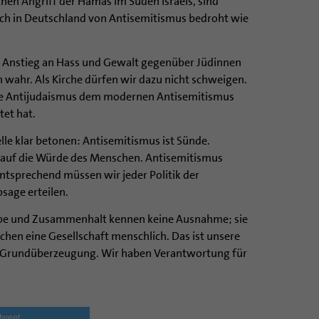
chen Angriff der Hamas im Süden Israels, sind
ch in Deutschland von Antisemitismus bedroht wie
 Anstieg an Hass und Gewalt gegenüber Jüdinnen
 wahr. Als Kirche dürfen wir dazu nicht schweigen.
iche Antijudaismus dem modernen Antisemitismus
tet hat.
lle klar betonen: Antisemitismus ist Sünde.
f auf die Würde des Menschen. Antisemitismus
Entsprechend müssen wir jeder Politik der
sage erteilen.
e und Zusammenhalt kennen keine Ausnahme; sie
hen eine Gesellschaft menschlich. Das ist unsere
e Grundüberzeugung. Wir haben Verantwortung für
tweet