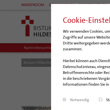
MARIENDOM
DOMMUSEUM
DOMBIBLIOTHEK
Cookie-Einste
Wir verwenden Cookies, um I
Zugriffe auf unsere Websit
Dritte weitergegeben werde
Nachrichtenarchiv
Audio/Podcasts
zusammen.
Hierbei können auch Dienst
Bistum Hildesheim
Bistum
Nachrichten
Datenschutzniveau, eingeset
Betroffenenrechte oder Recht
Bischof
in die beschriebenen Vorgän
Informationen finden Sie in
Notwendig
St
© Deutsche Bischofskonferenz/Daniela Elpers