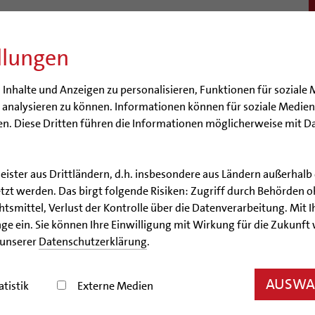
llungen
BISTUM
SEELSORGE
BERATUNG & HILFE
BILDUN
nhalte und Anzeigen zu personalisieren, Funktionen für soziale 
e analysieren zu können. Informationen können für soziale Medi
n. Diese Dritten führen die Informationen möglicherweise mit D
leister aus Drittländern, d.h. insbesondere aus Ländern außerha
Artikel
zt werden. Das birgt folgende Risiken: Zugriff durch Behörden o
smittel, Verlust der Kontrolle über die Datenverarbeitung. Mit Ih
 Wilmer warnt vor Antise
ge ein. Sie können Ihre Einwilligung mit Wirkung für die Zukunft
 unserer
Datenschutzerklärung
.
Befreiung des KZ Auschwitz vor 80 Jahren
AUSWAH
atistik
Externe Medien
01/20/2025