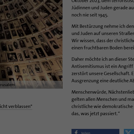
Oktober 2023, dem terroristis
Jüdinnen und Juden gerade au
noch nie seit 1945.
Mit Bestürzung nehme ich den
und Juden auf unseren Straßen
Wir wissen, dass der christl
einen fruchtbaren Boden berei
Daher möchte ich an dieser Ste
Antisemitismus ist ein Angrif
zerstört unsere Gesellschaft. 
Ausgrenzung eine deutliche Ab
erusalem
Menschenwürde, Nächstenlieb
gelten allen Menschen und mac
icht verblassen"
christliche wie demokratisch
das, was jetzt passiert.“
teilen