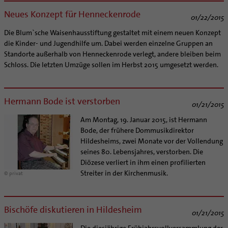
Supervision
Ehe - Familie - Geschlechtergerechtigkeit
Veranstaltungen
Neues Konzept für Henneckenrode
Coaching
01/22/2015
Kategoriale und Diakonale Seelsorge
Aufbrüche in der Kirche
Die Blum`sche Waisenhausstiftung gestaltet mit einem neuen Konzept
Notfall
die Kinder- und Jugendhilfe um. Dabei werden einzelne Gruppen an
Ehrenamtliche
Polizei- und Feuerwehr
Standorte außerhalb von Henneckenrode verlegt, andere bleiben beim
KirchenZeitung online
Schloss. Die letzten Umzüge sollen im Herbst 2015 umgesetzt werden.
Schule
Verwaltungsbeauftragte / Verwaltungsleitungen in
Gefängnisseelsorge
Pfarrgemeinden
Segensorte
Hermann Bode ist verstorben
01/21/2015
Am Montag, 19. Januar 2015, ist Hermann
Bode, der frühere Dommusikdirektor
Hildesheims, zwei Monate vor der Vollendung
seines 80. Lebensjahres, verstorben. Die
Diözese verliert in ihm einen profilierten
Streiter in der Kirchenmusik.
© privat
Bischöfe diskutieren in Hildesheim
01/21/2015
Die diesjährige Frühjahrsvollversammlung der