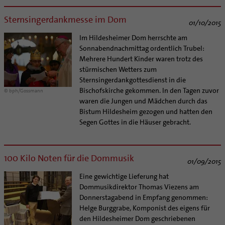
Sternsingerdankmesse im Dom
01/10/2015
Im Hildesheimer Dom herrschte am
Sonnabendnachmittag ordentlich Trubel:
Mehrere Hundert Kinder waren trotz des
stürmischen Wetters zum
Sternsingerdankgottesdienst in die
Bischofskirche gekommen. In den Tagen zuvor
© bph/Gossmann
waren die Jungen und Mädchen durch das
Bistum Hildesheim gezogen und hatten den
Segen Gottes in die Häuser gebracht.
100 Kilo Noten für die Dommusik
01/09/2015
Eine gewichtige Lieferung hat
Dommusikdirektor Thomas Viezens am
Donnerstagabend in Empfang genommen:
Helge Burggrabe, Komponist des eigens für
den Hildesheimer Dom geschriebenen