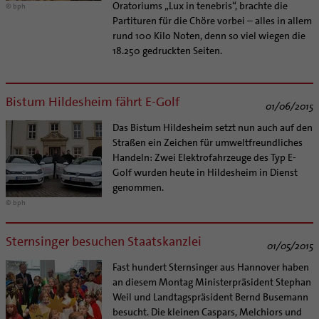
Oratoriums „Lux in tenebris“, brachte die
© bph
Partituren für die Chöre vorbei – alles in allem
rund 100 Kilo Noten, denn so viel wiegen die
18.250 gedruckten Seiten.
Bistum Hildesheim fährt E-Golf
01/06/2015
Das Bistum Hildesheim setzt nun auch auf den
Straßen ein Zeichen für umweltfreundliches
Handeln: Zwei Elektrofahrzeuge des Typ E-
Golf wurden heute in Hildesheim in Dienst
genommen.
© bph
Sternsinger besuchen Staatskanzlei
01/05/2015
Fast hundert Sternsinger aus Hannover haben
an diesem Montag Ministerpräsident Stephan
Weil und Landtagspräsident Bernd Busemann
besucht. Die kleinen Caspars, Melchiors und