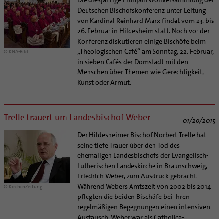
Deutschen Bischofskonferenz unter Leitung
von Kardinal Reinhard Marx findet vom 23. bis
26. Februar in Hildesheim statt. Noch vor der
Konferenz diskutieren einige Bischöfe beim
„Theologischen Café“ am Sonntag, 22. Februar,
© KNA-Bild
in sieben Cafés der Domstadt mit den
Menschen über Themen wie Gerechtigkeit,
Kunst oder Armut.
Trelle trauert um Landesbischof Weber
01/20/2015
Der Hildesheimer Bischof Norbert Trelle hat
seine tiefe Trauer über den Tod des
ehemaligen Landesbischofs der Evangelisch-
Lutherischen Landeskirche in Braunschweig,
Friedrich Weber, zum Ausdruck gebracht.
Während Webers Amtszeit von 2002 bis 2014
© KirchenZeitung
pflegten die beiden Bischöfe bei ihren
regelmäßigen Begegnungen einen intensiven
Austausch. Weber war als Catholica-