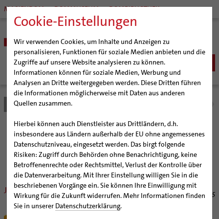
MARIENDOM
DOMMUSEUM
DOMBIBLIOTHEK
Cookie-Einstellungen
Wir verwenden Cookies, um Inhalte und Anzeigen zu
personalisieren, Funktionen für soziale Medien anbieten und die
Zugriffe auf unsere Website analysieren zu können.
Informationen können für soziale Medien, Werbung und
Analysen an Dritte weitergegeben werden. Diese Dritten führen
BISTUM
die Informationen möglicherweise mit Daten aus anderen
Quellen zusammen.
Bistum Hildesheim
Bistum
Nachrichten
Nachrichtenarchiv
Bischöfe
Organisation
Bischof Dr. Heiner Wilmer SCJ
Hierbei können auch Dienstleister aus Drittländern, d.h.
Pfarrgemeinden
Weihbischof Dr. Martin Marahrens
Generalvikariat
Nachrichtenarchiv
insbesondere aus Ländern außerhalb der EU ohne angemessenes
Datenschutzniveau, eingesetzt werden. Das birgt folgende
Hildesheimer Dom
Bischof em. Norbert Trelle
Gremien
Risiken: Zugriff durch Behörden ohne Benachrichtigung, keine
Wallfahrten | Pilgern
Weihbischof em. Bongartz
Diözesangericht
Virtueller Rundgang durch den Dom
der Bischöflichen Pressestelle Hildesheim (bph)
Betroffenenrechte oder Rechtsmittel, Verlust der Kontrolle über
Veranstaltungen
Weihbischof em. Schwerdtfeger
Gemeindegremien
Tausendjähriger Rosenstock
Termine Wallfahrten und Pilgern
die Datenverarbeitung. Mit Ihrer Einstellung willigen Sie in die
beschriebenen Vorgänge ein. Sie können Ihre Einwilligung mit
Strategieprozess
Weihbischof em. Koitz
Die Hildesheimer Dommusik
Jakobswege im Bistum Hildesheim
Jesuitenstaat: „Das Heilige Experiment“
01/28/2015
Wirkung für die Zukunft widerrufen. Mehr Informationen finden
Jugend
Bischof em. Dr. Wüstenberg
Sie in unserer
Datenschutzerklärung
.
In einer szenischen Lesung mit Musik
Geschichte des Bistums
Sedisvakanz
Newsletter für Ministrantinnen und Ministranten
beleuchtet „Das Heilige Experiment“ die