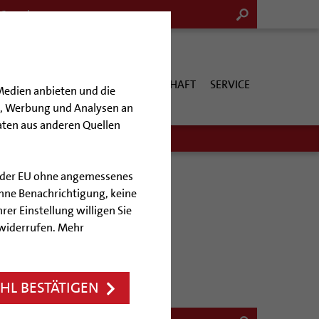
G & KULTUR
KIRCHE & GESELLSCHAFT
SERVICE
Medien anbieten und die
en, Werbung und Analysen an
aten aus anderen Quellen
lb der EU ohne angemessenes
hne Benachrichtigung, keine
rer Einstellung willigen Sie
 widerrufen. Mehr
L BESTÄTIGEN