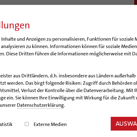
llungen
BISTUM
SEELSORGE
BERATUNG & HILFE
BILDUN
nhalte und Anzeigen zu personalisieren, Funktionen für soziale 
e analysieren zu können. Informationen können für soziale Medi
n. Diese Dritten führen die Informationen möglicherweise mit D
leister aus Drittländern, d.h. insbesondere aus Ländern außerha
Nachrichtenarchiv
zt werden. Das birgt folgende Risiken: Zugriff durch Behörden o
smittel, Verlust der Kontrolle über die Datenverarbeitung. Mit Ih
Nachrichtenarchiv
ge ein. Sie können Ihre Einwilligung mit Wirkung für die Zukunft
 unserer
Datenschutzerklärung
.
der Bischöflichen Pressestelle Hildesheim (bph)
AUSWAH
atistik
Externe Medien