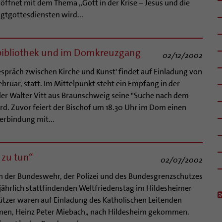
eröffnet mit dem Thema „Gott in der Krise – Jesus und die
gtgottesdiensten wird...
bibliothek und im Domkreuzgang
02/12/2002
spräch zwischen Kirche und Kunst' findet auf Einladung von
bruar, statt. Im Mittelpunkt steht ein Empfang in der
ller Walter Vitt aus Braunschweig seine "Suche nach dem
rd. Zuvor feiert der Bischof um 18.30 Uhr im Dom einen
erbindung mit...
 zu tun“
02/07/2002
 der Bundeswehr, der Polizei und des Bundesgrenzschutzes
jährlich stattfindenden Weltfriedenstag im Hildesheimer
ützer waren auf Einladung des Katholischen Leitenden
emen, Heinz Peter Miebach,, nach Hildesheim gekommen.