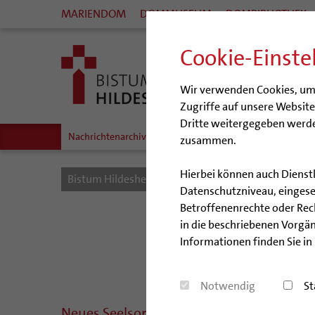
MARIENDOM
DOMMUSEUM
DOMBIBLIOTHEK
Cookie-Einste
Wir verwenden Cookies, um I
Zugriffe auf unsere Websit
Dritte weitergegeben werde
Nachrichtenarchiv
Audio/Podcasts
zusammen.
Hierbei können auch Dienst
Bistum Hildesheim
Bistum
Nachrichten
Datenschutzniveau, eingeset
Betroffenenrechte oder Recht
in die beschriebenen Vorgän
Informationen finden Sie in
Notwendig
St
Neues Seelsorgekonzept für Goslar