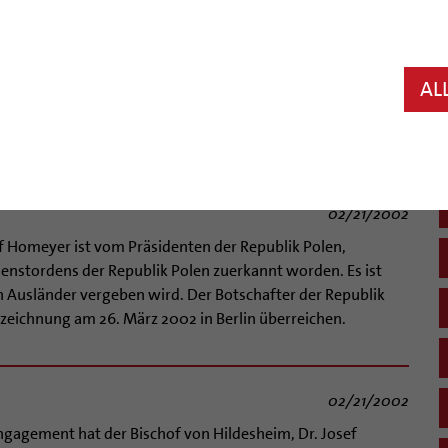
02/25/2002
wird voraussichtlich zum 1. September 2002 fünf Priester
läne Matthias Eggers und Andreas Körner sowie Pastor
arles de Foucauld“ beauftragen, die Seelsorge für die
AL
 wird verantwortlich sein für alle katholischen
gemeinden in Liebenburg,...
02/21/2002
f Homeyer ist vom Präsidenten der Republik Polen,
enstordens der Republik Polen zuerkannt worden. Es ist
n Ausländer vergeben wird. Der Botschafter der Republik
szeichnung am 26. März 2002 in Berlin überreichen.
n
02/21/2002
ngagement hat der Bischof von Hildesheim, Dr. Josef