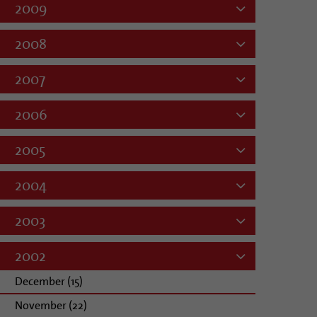
2009
2008
2007
2006
2005
2004
2003
2002
December (15)
November (22)