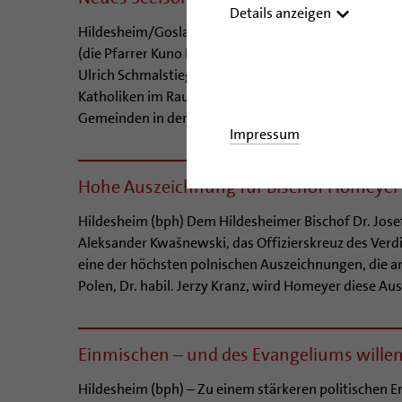
Details anzeigen
Hildesheim/Goslar (bph) Der Bischof von Hildesheim 
(die Pfarrer Kuno Kohn und Bernward Mnich, die Kap
Ulrich Schmalstieg) aus der Priestergemeinschaft "Ch
Katholiken im Raum Goslar wahrzunehmen. Die Gruppe
Gemeinden in der Stadt Goslar sowie für die Kirchen
Impressum
Hohe Auszeichnung für Bischof Homeyer
Hildesheim (bph) Dem Hildesheimer Bischof Dr. Jose
Aleksander Kwašnewski, das Offizierskreuz des Verdi
eine der höchsten polnischen Auszeichnungen, die a
Polen, Dr. habil. Jerzy Kranz, wird Homeyer diese Au
Einmischen – und des Evangeliums wille
Hildesheim (bph) – Zu einem stärkeren politischen E