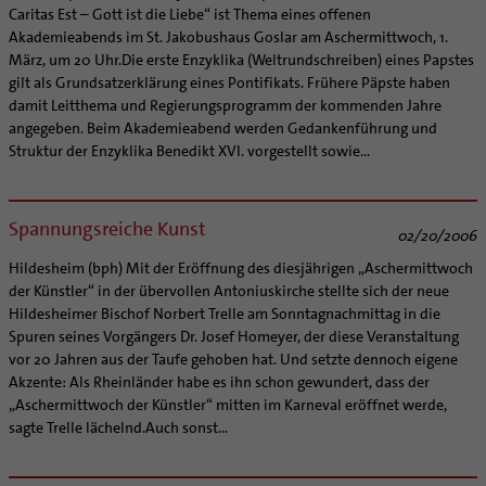
Caritas Est – Gott ist die Liebe“ ist Thema eines offenen
Akademieabends im St. Jakobushaus Goslar am Aschermittwoch, 1.
März, um 20 Uhr.Die erste Enzyklika (Weltrundschreiben) eines Papstes
gilt als Grundsatzerklärung eines Pontifikats. Frühere Päpste haben
damit Leitthema und Regierungsprogramm der kommenden Jahre
angegeben. Beim Akademieabend werden Gedankenführung und
Struktur der Enzyklika Benedikt XVI. vorgestellt sowie...
Spannungsreiche Kunst
02/20/2006
Hildesheim (bph) Mit der Eröffnung des diesjährigen „Aschermittwoch
der Künstler“ in der übervollen Antoniuskirche stellte sich der neue
Hildesheimer Bischof Norbert Trelle am Sonntagnachmittag in die
Spuren seines Vorgängers Dr. Josef Homeyer, der diese Veranstaltung
vor 20 Jahren aus der Taufe gehoben hat. Und setzte dennoch eigene
Akzente: Als Rheinländer habe es ihn schon gewundert, dass der
„Aschermittwoch der Künstler“ mitten im Karneval eröffnet werde,
sagte Trelle lächelnd.Auch sonst...