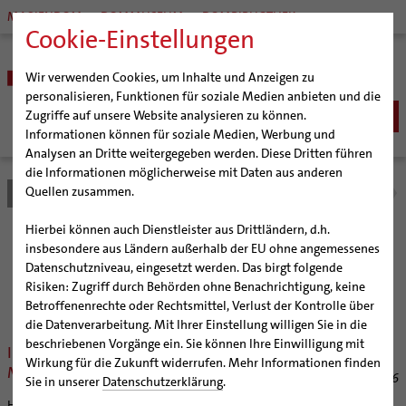
MARIENDOM
DOMMUSEUM
DOMBIBLIOTHEK
Cookie-Einstellungen
Wir verwenden Cookies, um Inhalte und Anzeigen zu
personalisieren, Funktionen für soziale Medien anbieten und die
Zugriffe auf unsere Website analysieren zu können.
Informationen können für soziale Medien, Werbung und
Analysen an Dritte weitergegeben werden. Diese Dritten führen
BISTUM
die Informationen möglicherweise mit Daten aus anderen
Quellen zusammen.
Bistum Hildesheim
Bistum
Nachrichten
Nachrichtenarchiv
Bischöfe
Organisation
Bischof Dr. Heiner Wilmer SCJ
Hierbei können auch Dienstleister aus Drittländern, d.h.
Pfarrgemeinden
Weihbischof Dr. Martin Marahrens
Generalvikariat
Nachrichtenarchiv
insbesondere aus Ländern außerhalb der EU ohne angemessenes
Datenschutzniveau, eingesetzt werden. Das birgt folgende
Hildesheimer Dom
Bischof em. Norbert Trelle
Gremien
Risiken: Zugriff durch Behörden ohne Benachrichtigung, keine
Wallfahrten | Pilgern
Weihbischof em. Bongartz
Diözesangericht
Virtueller Rundgang durch den Dom
der Bischöflichen Pressestelle Hildesheim (bph)
Betroffenenrechte oder Rechtsmittel, Verlust der Kontrolle über
Veranstaltungen
Weihbischof em. Schwerdtfeger
Gemeindegremien
Tausendjähriger Rosenstock
Termine Wallfahrten und Pilgern
die Datenverarbeitung. Mit Ihrer Einstellung willigen Sie in die
beschriebenen Vorgänge ein. Sie können Ihre Einwilligung mit
Strategieprozess
Weihbischof em. Koitz
Die Hildesheimer Dommusik
Jakobswege im Bistum Hildesheim
In gemeinsamer Sorge um die
Wirkung für die Zukunft widerrufen. Mehr Informationen finden
Menschen
Jugend
Bischof em. Dr. Wüstenberg
02/28/2006
Sie in unserer
Datenschutzerklärung
.
Geschichte des Bistums
Sedisvakanz
Newsletter für Ministrantinnen und Ministranten
Hannover (bph) Für eine verlässliche Altfallregelung langjährig