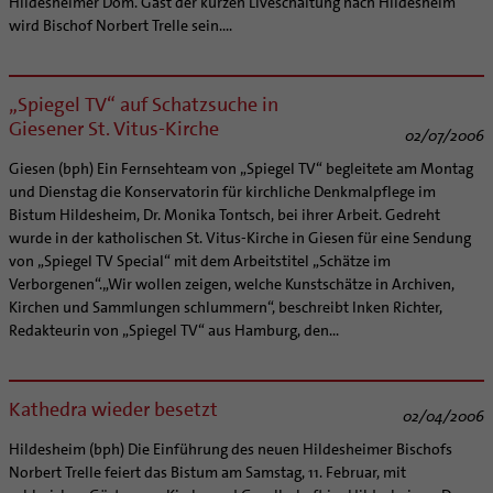
Hildesheimer Dom. Gast der kurzen Liveschaltung nach Hildesheim
wird Bischof Norbert Trelle sein....
„Spiegel TV“ auf Schatzsuche in
Giesener St. Vitus-Kirche
02/07/2006
Giesen (bph) Ein Fernsehteam von „Spiegel TV“ begleitete am Montag
und Dienstag die Konservatorin für kirchliche Denkmalpflege im
Bistum Hildesheim, Dr. Monika Tontsch, bei ihrer Arbeit. Gedreht
wurde in der katholischen St. Vitus-Kirche in Giesen für eine Sendung
von „Spiegel TV Special“ mit dem Arbeitstitel „Schätze im
Verborgenen“.„Wir wollen zeigen, welche Kunstschätze in Archiven,
Kirchen und Sammlungen schlummern“, beschreibt Inken Richter,
Redakteurin von „Spiegel TV“ aus Hamburg, den...
Kathedra wieder besetzt
02/04/2006
Hildesheim (bph) Die Einführung des neuen Hildesheimer Bischofs
Norbert Trelle feiert das Bistum am Samstag, 11. Februar, mit