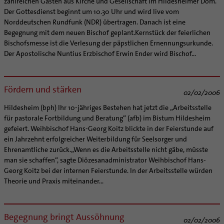
zahlreichen Gästen aus Kirche und Gesellschaft im Hildesheimer Dom.
Der Gottesdienst beginnt um 10.30 Uhr und wird live vom
Norddeutschen Rundfunk (NDR) übertragen. Danach ist eine
Begegnung mit dem neuen Bischof geplant.Kernstück der feierlichen
Bischofsmesse ist die Verlesung der päpstlichen Ernennungsurkunde.
Der Apostolische Nuntius Erzbischof Erwin Ender wird Bischof...
Fördern und stärken
02/02/2006
Hildesheim (bph) Ihr 10-jähriges Bestehen hat jetzt die „Arbeitsstelle
für pastorale Fortbildung und Beratung“ (afb) im Bistum Hildesheim
gefeiert. Weihbischof Hans-Georg Koitz blickte in der Feierstunde auf
ein Jahrzehnt erfolgreicher Weiterbildung für Seelsorger und
Ehrenamtliche zurück.„Wenn es die Arbeitsstelle nicht gäbe, müsste
man sie schaffen“, sagte Diözesanadministrator Weihbischof Hans-
Georg Koitz bei der internen Feierstunde. In der Arbeitsstelle würden
Theorie und Praxis miteinander...
Begegnung bringt Aussöhnung
02/02/2006