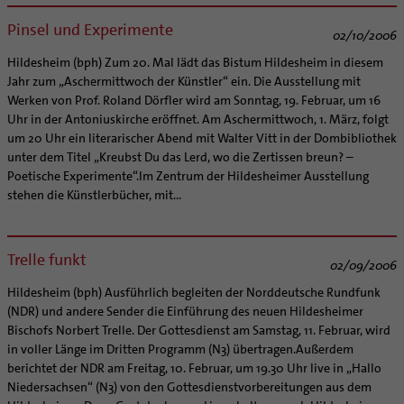
Pinsel und Experimente
02/10/2006
Hildesheim (bph) Zum 20. Mal lädt das Bistum Hildesheim in diesem
Jahr zum „Aschermittwoch der Künstler“ ein. Die Ausstellung mit
Werken von Prof. Roland Dörfler wird am Sonntag, 19. Februar, um 16
Uhr in der Antoniuskirche eröffnet. Am Aschermittwoch, 1. März, folgt
um 20 Uhr ein literarischer Abend mit Walter Vitt in der Dombibliothek
unter dem Titel „Kreubst Du das Lerd, wo die Zertissen breun? –
Poetische Experimente“.Im Zentrum der Hildesheimer Ausstellung
stehen die Künstlerbücher, mit...
Trelle funkt
02/09/2006
Hildesheim (bph) Ausführlich begleiten der Norddeutsche Rundfunk
(NDR) und andere Sender die Einführung des neuen Hildesheimer
Bischofs Norbert Trelle. Der Gottesdienst am Samstag, 11. Februar, wird
in voller Länge im Dritten Programm (N3) übertragen.Außerdem
berichtet der NDR am Freitag, 10. Februar, um 19.30 Uhr live in „Hallo
Niedersachsen“ (N3) von den Gottesdienstvorbereitungen aus dem