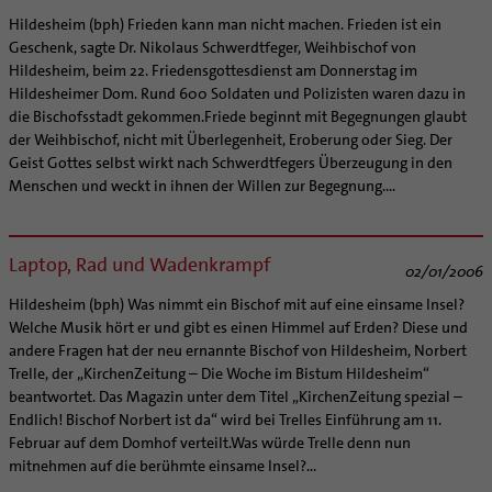
Hildesheim (bph) Frieden kann man nicht machen. Frieden ist ein
Geschenk, sagte Dr. Nikolaus Schwerdtfeger, Weihbischof von
Hildesheim, beim 22. Friedensgottesdienst am Donnerstag im
Hildesheimer Dom. Rund 600 Soldaten und Polizisten waren dazu in
die Bischofsstadt gekommen.Friede beginnt mit Begegnungen glaubt
der Weihbischof, nicht mit Überlegenheit, Eroberung oder Sieg. Der
Geist Gottes selbst wirkt nach Schwerdtfegers Überzeugung in den
Menschen und weckt in ihnen der Willen zur Begegnung....
Laptop, Rad und Wadenkrampf
02/01/2006
Hildesheim (bph) Was nimmt ein Bischof mit auf eine einsame Insel?
Welche Musik hört er und gibt es einen Himmel auf Erden? Diese und
andere Fragen hat der neu ernannte Bischof von Hildesheim, Norbert
Trelle, der „KirchenZeitung – Die Woche im Bistum Hildesheim“
beantwortet. Das Magazin unter dem Titel „KirchenZeitung spezial –
Endlich! Bischof Norbert ist da“ wird bei Trelles Einführung am 11.
Februar auf dem Domhof verteilt.Was würde Trelle denn nun
mitnehmen auf die berühmte einsame Insel?...