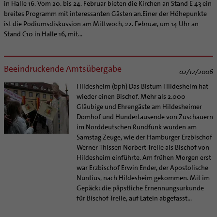
in Halle 16. Vom 20. bis 24. Februar bieten die Kirchen an Stand E 43 ein
breites Programm mit interessanten Gästen an.Einer der Höhepunkte
ist die Podiumsdiskussion am Mittwoch, 22. Februar, um 14 Uhr an
Stand C10 in Halle 16, mit...
Beeindruckende Amtsübergabe
02/12/2006
Hildesheim (bph) Das Bistum Hildesheim hat
wieder einen Bischof. Mehr als 2.000
Gläubige und Ehrengäste am Hildesheimer
Domhof und Hundertausende von Zuschauern
im Norddeutschen Rundfunk wurden am
Samstag Zeuge, wie der Hamburger Erzbischof
Werner Thissen Norbert Trelle als Bischof von
Hildesheim einführte. Am frühen Morgen erst
war Erzbischof Erwin Ender, der Apostolische
Nuntius, nach Hildesheim gekommen. Mit im
Gepäck: die päpstliche Ernennungsurkunde
für Bischof Trelle, auf Latein abgefasst...