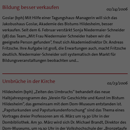
Caritas
Beratungsstellen
Angebote
Bistumsarchiv
Schulpastoral
Lebensende
Katholisch heiraten
Bildung besser verkaufen
Weltkirche
Bischöfliche Stiftung Gemeinsam für das Leben
02/24/2006
Materialien
Abenteuer Glaube
Katholische Akademie des Bistums Hildesheim
Hochschulpastoral
Projekte
Spiritualität
Hirtenwort: Ehe & Familie
Patientenverfügung
Bolivienpartnerschaft
Bolivienpartnerschaft
Goslar (bph) Mit Hilfe einer Tagungshaus-Managerin will sich das
Unterstützung für Pfarreien und Einrichtungen
Aktuelles
LÜCHTENHOF
Religionsunterricht
Bestände
Stärkung der Demokratie | Einsatz gegen Diskriminierung
Seelsorgefelder
Wissenswertes zur Hochzeit
Wo ist der richtige Platz zum Sterben?
Exerzitien
Internationale Freiwilligendienste
Projektförderung
Bolivienkommission
Jakobushaus Goslar, Akademie des Bistums Hildesheim, besser
Prävention
Altersvorsorge und Ruhestand
Familienbildungsstätten
Service
Buchreihen
verkaufen. Seit dem 6. Februar verstärkt Sonja Niedermaier-Schneider
Begleitung und Vernetzung
Ideen für die Hochzeitsfeier
Hospiz-Seelsorge
Kontemplation
Frauen
Katholische Büros
Internationale Freiwilligendienste
Café Bolivia
Aktuelles
Fortbildungen
Arbeitshilfen
(38) das Team.„Mit Frau Niedermaier-Schneider haben wir die
Katholische Erwachsenenbildung
Stellenanzeigen
Gemeindeservice
Berufe in der Kirche
Trausprüche aus der Bibel
Auszeit
Männer
Team
Schöpfungsgerecht 2035
Aus dem Bistum in die Welt
Beratung Direktpartnerschaften
Rückkehrenden-Engagement (ehemalige Freiwillige)
geeignete Person gefunden“, freut sich Akademiedirektor Dr. Andreas
Stellenangebote
Bistumsatlas
Forschungsinstitut für Philosophie Hannover
Digitaler Lesesaal
Orden | Gemeinschaften
Hochzeits-Symbole
Geistliche Begleitung
Queersensible Seelsorge
Newsletter
Raum für Vielfalt
Infobrief Weltkirche
Finanzielle Förderung der Bolivienpartnerschaft
Outgoing
Wir machen Kirche - schöpfungsgerecht
Fritzsche. Ihre Aufgabe ist groß, die Erwartungen auch, macht Fritzsche
Liturgie und Kirchenmusik
Beruf und Familie
Verein für Geschichte und Kunst im Bistum Hildesheim
deutlich. Niedermaier-Schneider soll systematisch den Markt für
Lebens- und Glaubensorte
City- und Passanten
Weitere Infos
Diakone
Frauenorden
missio-Regionalstelle
Ökologische Fonds
Incoming
Biologische Vielfalt
Lokale Kirchenentwicklung
KODA
Bildungsveranstaltungen beobachten und...
Dombibliothek Hildesheim
Spirituelle Teambegleitung
Arbeitnehmer
Gemeindereferent:in
Männerorden
Politische Lobbyarbeit
Taizé-Fahrt Herbst 2026
Engagiert in der Gesellschaft
#diegruenegemeinde
Direktorium
Bundeskonferenz der kirchlichen Archive in Deutschland
Unterstützungsangebote für Seelsorgende
Altenheim | Senioren
Pastorale:r Mitarbeiter:in
Geistliche Gemeinschaften
Partnerschaftsvereinbarung
Energetisches Sanieren
Internationale Freiwilligendienste
Mitarbeitervertretung
Menschen mit Behinderung
Pastoralreferent:in
Ritterorden
Bolivienpartnerschaft Bistum Trier
Fördermittel finden
Umbrüche in der Kirche
Netzwerk ChancenGleich
Institutionelles Schutzkonzept
02/23/2006
Muttersprachen
Priester
Ordo virginum
Bolivienreise mit Bischof Heiner
Mobilität
Büchereien
Kirchlicher Anzeiger
Hildesheim (bph) „Zeiten des Umbruchs“ behandelt das neue
Hospiz
Kirchenmusiker:in
Bolivientag 2026
Ökotheologie
Halbjahresprogramm des „Verein für Geschichte und Kunst im Bistum
Medienstelle
Kirchliches Arbeitsrecht
Internet- und Telefon
Religionslehrer:in
Hildesheim“, das gemeinsam mit dem Dom-Museum entstanden ist.
Schöpfungsspiritualität
Newsletter
Schematismus
„Papsturkunden und Papsturkundenforschung“ sind das Thema eines
Krankenhaus
Freiwilligendienst
Umweltbildung
Personalentwicklung
Vortrages dreier Professoren am 16. März um 19.30 Uhr in der
Künstler
Soziale Berufe in der Caritas
Zukunftsräume
Dombibliothek. Am 30. März wird sich Dr. Michael Brandt, Direktor des
Unterstützungsangebot für Seelsorgende
Glaubenswege
Dom-Museums, um 19.30 Uhr in der Volkshochschule der „Bronzetaufe
Aktuelles