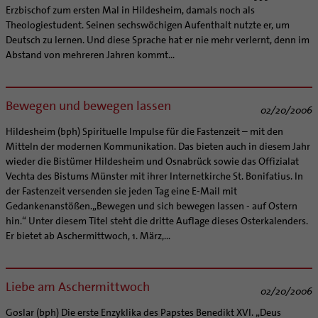
Erzbischof zum ersten Mal in Hildesheim, damals noch als
Theologiestudent. Seinen sechswöchigen Aufenthalt nutzte er, um
Deutsch zu lernen. Und diese Sprache hat er nie mehr verlernt, denn im
Abstand von mehreren Jahren kommt...
Bewegen und bewegen lassen
02/20/2006
Hildesheim (bph) Spirituelle Impulse für die Fastenzeit – mit den
Mitteln der modernen Kommunikation. Das bieten auch in diesem Jahr
wieder die Bistümer Hildesheim und Osnabrück sowie das Offizialat
Vechta des Bistums Münster mit ihrer Internetkirche St. Bonifatius. In
der Fastenzeit versenden sie jeden Tag eine E-Mail mit
Gedankenanstößen.„Bewegen und sich bewegen lassen - auf Ostern
hin.“ Unter diesem Titel steht die dritte Auflage dieses Osterkalenders.
Er bietet ab Aschermittwoch, 1. März,...
Liebe am Aschermittwoch
02/20/2006
Goslar (bph) Die erste Enzyklika des Papstes Benedikt XVI. „Deus