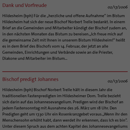
Dank und Vorfreude
02/17/2006
Hildesheim (bph) Für die „herzliche und offene Aufnahme“ im Bistum
Hildesheim hat sich der neue Bischof Norbert Trelle bedankt. In einem
Brief an die Gemeinden und Mitarbeiter kündigt der Bischof zudem an,
in den nächsten Monaten das Bistum zu bereisen.„Ich freue mich auf
die gemeinsame Zeit mit Ihnen in unserem Bistum Hildesheim!“ heißt
es in dem Brief des Bischofs vom 14. Februar, der jetzt an alle
Gemeinden, Einrichtungen und Verbände sowie an die Priester,
Diakone und Mitarbeiter im Bistum...
Bischof predigt Johannes
02/17/2006
Hildesheim (bph) Bischof Norbert Trelle hält in diesem Jahr die
traditionellen Fastenpredigten im Hildesheimer Dom. Trelle bezieht
sich darin auf das Johannesevangelium. Predigen wird der Bischof an
jedem Fastensonntag mit Ausnahme des 26. März um 18 Uhr. Den
Predigten geht um 17.30 Uhr ein Rosenkranzgebet voraus.„Wenn ihr den
Menschensohn erhöht habt, dann werdet ihr erkennen, dass Ich es bin“.
Unter diesem Spruch aus dem achten Kapitel des Johannesevangeliums