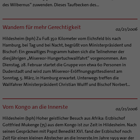
Supervision
des Wilbernus“ zuwenden. Dieses Taufbecken des...
Ehe - Familie - Geschlechtergerechtigkeit
Veranstaltungen
Coaching
Kategoriale und Diakonale Seelsorge
Aufbrüche in der Kirche
Notfall
Wandern für mehr Gerechtigkeit
Ehrenamtliche
02/21/2006
Polizei- und Feuerwehr
KirchenZeitung online
Hildesheim (bph) Zu Fuß 350 Kilometer vom Eichsfeld bis nach
Schule
Hamburg, bei Tag und bei Nacht, begrüßt von Ministerpräsident und
Verwaltungsbeauftragte / Verwaltungsleitungen in
Gefängnisseelsorge
Bischof: Ein gewaltiges Programm haben sich die Teilnehmer der
Pfarrgemeinden
diesjährigen „Misereor-Hungertuchwallfahrt“ vorgenommen. Am
Segensorte
Dienstag, 28. Februar startet die Gruppe von etwa 60 Personen in
Duderstadt und wird zum Misereor-Eröffnungsgottesdienst am
Sonntag, 5. März, in Hamburg erwartet. Unterwegs treffen die
Wallfahrer Ministerpräsident Christian Wulff und Bischof Norbert...
Vom Kongo an die Innerste
02/21/2006
Hildesheim (bph) Hoher geistlicher Besuch aus Afrika: Erzbischof
Gottfried Mukenge (75) aus dem Kongo ist zur Zeit in Hildesheim. Nach
seinen Gesprächen mit Papst Benedikt XVI. fand der Erzbischof noch
Zeit für einen kleinen Abstecher an die Innerste.Im Jahre 1959 war der