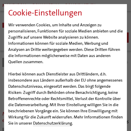
MARIENDOM
DOMMUSEUM
DOMBIBLIOTHEK
Cookie-Einstellungen
Wir verwenden Cookies, um Inhalte und Anzeigen zu
personalisieren, Funktionen für soziale Medien anbieten und die
Zugriffe auf unsere Website analysieren zu können.
Informationen können für soziale Medien, Werbung und
Analysen an Dritte weitergegeben werden. Diese Dritten führen
BISTUM
die Informationen möglicherweise mit Daten aus anderen
Quellen zusammen.
Bistum Hildesheim
Bistum
Nachrichten
Nachrichtenarchiv
Bischöfe
Organisation
Bischof Dr. Heiner Wilmer SCJ
Hierbei können auch Dienstleister aus Drittländern, d.h.
Pfarrgemeinden
Weihbischof Dr. Martin Marahrens
Generalvikariat
Nachrichtenarchiv
insbesondere aus Ländern außerhalb der EU ohne angemessenes
Datenschutzniveau, eingesetzt werden. Das birgt folgende
Hildesheimer Dom
Bischof em. Norbert Trelle
Gremien
Risiken: Zugriff durch Behörden ohne Benachrichtigung, keine
Wallfahrten | Pilgern
Weihbischof em. Bongartz
Diözesangericht
Virtueller Rundgang durch den Dom
der Bischöflichen Pressestelle Hildesheim (bph)
Betroffenenrechte oder Rechtsmittel, Verlust der Kontrolle über
Veranstaltungen
Weihbischof em. Schwerdtfeger
Gemeindegremien
Tausendjähriger Rosenstock
Termine Wallfahrten und Pilgern
die Datenverarbeitung. Mit Ihrer Einstellung willigen Sie in die
beschriebenen Vorgänge ein. Sie können Ihre Einwilligung mit
Strategieprozess
Weihbischof em. Koitz
Die Hildesheimer Dommusik
Jakobswege im Bistum Hildesheim
Martin Marahrens hat Bischofsweihe
Wirkung für die Zukunft widerrufen. Mehr Informationen finden
empfangen
Jugend
Bischof em. Dr. Wüstenberg
02/28/2026
Sie in unserer
Datenschutzerklärung
.
Geschichte des Bistums
Sedisvakanz
Newsletter für Ministrantinnen und Ministranten
Vor knapp tausend Gläubigen im