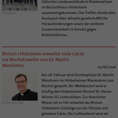
Jüdischen Landesverbände in Niedersachsen
im Bischofshaus Hildesheim
zusammengekommen. Das Treffen diente dem
© Lange/bph
Austausch über aktuelle gesellschaftliche
Herausforderungen sowie der weiteren
Zusammenarbeit im Einsatz gegen
Antisemitismus.
Bistum Hildesheim erwartet viele Gäste
zur Bischofsweihe von Dr. Martin
Marahrens
02/18/2026
Am 28. Februar wird Domkapitular Dr. Martin
Marahrens im Hildesheimer Mariendom zum
Bischof geweiht. Als Weihbischof wird er
künftig den Hildesheimer Bischof Dr. Heiner
Wilmer SCJ unterstützen. Zur feierlichen
Messe um 10 Uhr erwartet das Bistum
© Gossmann / bph
Hildesheim Gläubige aus der Diözese und
geladene Gäste. Der Gottesdienst wird als