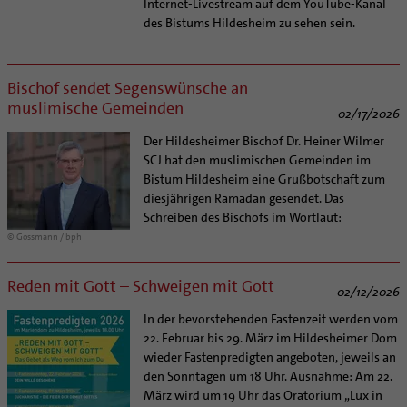
Internet-Livestream auf dem YouTube-Kanal
des Bistums Hildesheim zu sehen sein.
Bischof sendet Segenswünsche an
muslimische Gemeinden
02/17/2026
Der Hildesheimer Bischof Dr. Heiner Wilmer
SCJ hat den muslimischen Gemeinden im
Bistum Hildesheim eine Grußbotschaft zum
diesjährigen Ramadan gesendet. Das
Schreiben des Bischofs im Wortlaut:
© Gossmann / bph
Reden mit Gott – Schweigen mit Gott
02/12/2026
In der bevorstehenden Fastenzeit werden vom
22. Februar bis 29. März im Hildesheimer Dom
wieder Fastenpredigten angeboten, jeweils an
den Sonntagen um 18 Uhr. Ausnahme: Am 22.
März wird um 19 Uhr das Oratorium „Lux in