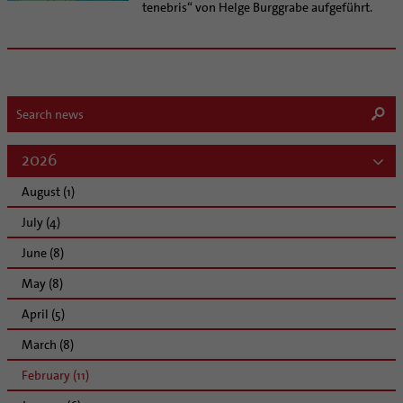
tenebris“ von Helge Burggrabe aufgeführt.
2026
August (1)
July (4)
June (8)
May (8)
April (5)
March (8)
February (11)