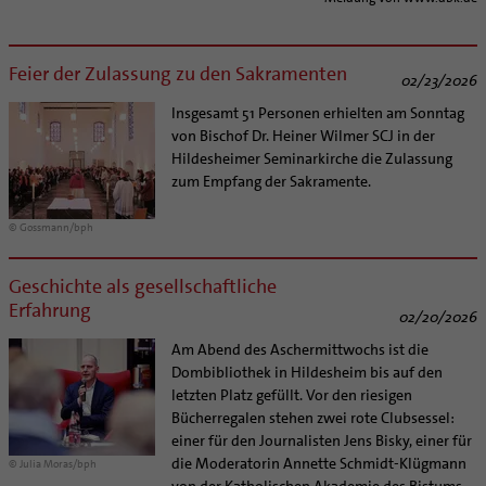
Supervision
Ehe - Familie - Geschlechtergerechtigkeit
Veranstaltungen
Coaching
Kategoriale und Diakonale Seelsorge
Aufbrüche in der Kirche
Feier der Zulassung zu den Sakramenten
02/23/2026
Notfall
Ehrenamtliche
Insgesamt 51 Personen erhielten am Sonntag
Polizei- und Feuerwehr
KirchenZeitung online
von Bischof Dr. Heiner Wilmer SCJ in der
Schule
Verwaltungsbeauftragte / Verwaltungsleitungen in
Hildesheimer Seminarkirche die Zulassung
Gefängnisseelsorge
Pfarrgemeinden
zum Empfang der Sakramente.
Segensorte
© Gossmann/bph
Geschichte als gesellschaftliche
Erfahrung
02/20/2026
Am Abend des Aschermittwochs ist die
Dombibliothek in Hildesheim bis auf den
letzten Platz gefüllt. Vor den riesigen
Bücherregalen stehen zwei rote Clubsessel:
einer für den Journalisten Jens Bisky, einer für
die Moderatorin Annette Schmidt-Klügmann
© Julia Moras/bph
von der Katholischen Akademie des Bistums