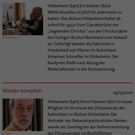
Hildesheim (bph) Ein kleines Stück
Weltkulturerbe ist jetzt für jedermann zu
haben: Das Bistum Hildesheim bietet ab
sofort für 39,50 Euro Gipsabdrücke des
„Segnenden Christus“ aus der Christussäule
des Heiligen Bischof Bernward zum Verkauf
© Pohlmann
an. Gefertigt werden die Faksimile in
Handarbeit von Pfarrer im Ruhestand
Johannes Schoeßler in Hildesheim. Der
Kaufpreis fließt nach Abzug der
Materialkosten in die Domsanierung.
Wieder komplett
03/13/2010
Hildesheim (bph) Horst Hamann (60) ist neues
Mitglied im Vorstand des Diözesanrats der
Katholiken im Bistum Hildesheim. Der
Vertreter des Dekanatspastoralrates Verden
wurde am Samstag bei der Vollversammlung
des Diözesanrates im Bischöflichen
© bph