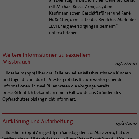
mit Michael Bosse-Arbogast, dem
Kaufmännischen Geschäftsführer und René
Hußnätter, dem Leiter des Bereiches Markt der
„EVI Energieversorgung Hildesheim“
unterschrieben.
Weitere Informationen zu sexuellem
Missbrauch
03/22/2010
Hildesheim (bph) Über drei Fälle sexuellen Missbrauchs von Kindern
und Jugendlicher durch Priester gibt das Bistum weiter gehende
Informationen. In zwei Fällen waren die Vorgänge bereits
presseöffentlich bekannt, in einem Fall wurde aus Gründen des
Opferschutzes bislang nicht informiert.
Aufklärung und Aufarbeitung
03/21/2010
Hildesheim (bph) Am gestrigen Samstag, den 20. März 2010, hat der
Vatikan einen „Hirtenbrief des Heiligen Vaters Papst Benedikt XVI. an