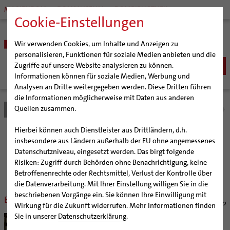
MARIENDOM
DOMMUSEUM
DOMBIBLIOTHEK
Cookie-Einstellungen
Wir verwenden Cookies, um Inhalte und Anzeigen zu
personalisieren, Funktionen für soziale Medien anbieten und die
Zugriffe auf unsere Website analysieren zu können.
Informationen können für soziale Medien, Werbung und
Analysen an Dritte weitergegeben werden. Diese Dritten führen
BISTUM
die Informationen möglicherweise mit Daten aus anderen
Quellen zusammen.
Bistum Hildesheim
Bistum
Nachrichten
Nachrichtenarchiv
Bischöfe
Organisation
Bischof Dr. Heiner Wilmer SCJ
Hierbei können auch Dienstleister aus Drittländern, d.h.
Pfarrgemeinden
Weihbischof Dr. Martin Marahrens
Generalvikariat
Nachrichtenarchiv
insbesondere aus Ländern außerhalb der EU ohne angemessenes
Datenschutzniveau, eingesetzt werden. Das birgt folgende
Hildesheimer Dom
Bischof em. Norbert Trelle
Gremien
Risiken: Zugriff durch Behörden ohne Benachrichtigung, keine
Wallfahrten | Pilgern
Weihbischof em. Bongartz
Diözesangericht
Virtueller Rundgang durch den Dom
der Bischöflichen Pressestelle Hildesheim (bph)
Betroffenenrechte oder Rechtsmittel, Verlust der Kontrolle über
Veranstaltungen
Weihbischof em. Schwerdtfeger
Gemeindegremien
Tausendjähriger Rosenstock
Termine Wallfahrten und Pilgern
die Datenverarbeitung. Mit Ihrer Einstellung willigen Sie in die
beschriebenen Vorgänge ein. Sie können Ihre Einwilligung mit
Strategieprozess
Weihbischof em. Koitz
Die Hildesheimer Dommusik
Jakobswege im Bistum Hildesheim
Beerdigung in St. Godehard
03/30/2010
Wirkung für die Zukunft widerrufen. Mehr Informationen finden
Jugend
Bischof em. Dr. Wüstenberg
Sie in unserer
Datenschutzerklärung
.
Hildesheim (bph) Bischof em. Dr. Josef
Geschichte des Bistums
Sedisvakanz
Newsletter für Ministrantinnen und Ministranten
Homeyer wird am Samstag, 10. April, um 10