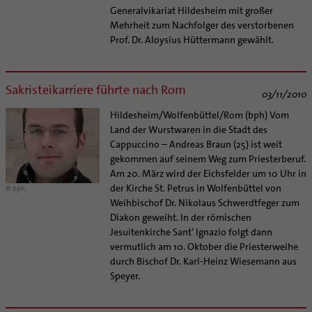
Generalvikariat Hildesheim mit großer
Mehrheit zum Nachfolger des verstorbenen
Prof. Dr. Aloysius Hüttermann gewählt.
Sakristeikarriere führte nach Rom
03/11/2010
Hildesheim/Wolfenbüttel/Rom (bph) Vom
Land der Wurstwaren in die Stadt des
Cappuccino – Andreas Braun (25) ist weit
gekommen auf seinem Weg zum Priesterberuf.
Am 20. März wird der Eichsfelder um 10 Uhr in
der Kirche St. Petrus in Wolfenbüttel von
© bph
Weihbischof Dr. Nikolaus Schwerdtfeger zum
Diakon geweiht. In der römischen
Jesuitenkirche Sant‘ Ignazio folgt dann
vermutlich am 10. Oktober die Priesterweihe
durch Bischof Dr. Karl-Heinz Wiesemann aus
Speyer.