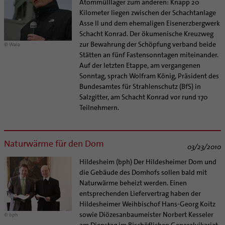
Atommülllager zum anderen: Knapp 20
Supervision
Ehe - Familie - Geschlechtergerechtigkeit
Veranstaltungen
Kilometer liegen zwischen der Schachtanlage
Coaching
Asse II und dem ehemaligen Eisenerzbergwerk
Kategoriale und Diakonale Seelsorge
Aufbrüche in der Kirche
Schacht Konrad. Der ökumenische Kreuzweg
Notfall
zur Bewahrung der Schöpfung verband beide
Ehrenamtliche
© Wala
Polizei- und Feuerwehr
Stätten an fünf Fastensonntagen miteinander.
KirchenZeitung online
Auf der letzten Etappe, am vergangenen
Schule
Verwaltungsbeauftragte / Verwaltungsleitungen in
Sonntag, sprach Wolfram König, Präsident des
Gefängnisseelsorge
Pfarrgemeinden
Bundesamtes für Strahlenschutz (BfS) in
Segensorte
Salzgitter, am Schacht Konrad vor rund 170
Teilnehmern.
Naturwärme für den Dom
03/23/2010
Hildesheim (bph) Der Hildesheimer Dom und
die Gebäude des Domhofs sollen bald mit
Naturwärme beheizt werden. Einen
entsprechenden Liefervertrag haben der
Hildesheimer Weihbischof Hans-Georg Koitz
sowie Diözesanbaumeister Norbert Kesseler
© bph
am Dienstag im Bischöflichen Generalvikariat