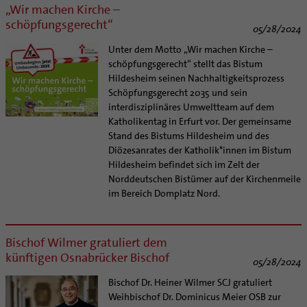
Supervision
„Wir machen Kirche –
Ehe - Familie - Geschlechtergerechtigkeit
Veranstaltungen
Coaching
schöpfungsgerecht“
05/28/2024
Kategoriale und Diakonale Seelsorge
Aufbrüche in der Kirche
Unter dem Motto „Wir machen Kirche –
Notfall
Ehrenamtliche
schöpfungsgerecht“ stellt das Bistum
Polizei- und Feuerwehr
Hildesheim seinen Nachhaltigkeitsprozess
KirchenZeitung online
Schule
Schöpfungsgerecht 2035 und sein
Verwaltungsbeauftragte / Verwaltungsleitungen in
interdisziplinäres Umweltteam auf dem
Gefängnisseelsorge
Pfarrgemeinden
Katholikentag in Erfurt vor. Der gemeinsame
Segensorte
Stand des Bistums Hildesheim und des
Diözesanrates der Katholik*innen im Bistum
Hildesheim befindet sich im Zelt der
Norddeutschen Bistümer auf der Kirchenmeile
im Bereich Domplatz Nord.
Bischof Wilmer gratuliert dem
künftigen Osnabrücker Bischof
05/28/2024
Bischof Dr. Heiner Wilmer SCJ gratuliert
Weihbischof Dr. Dominicus Meier OSB zur