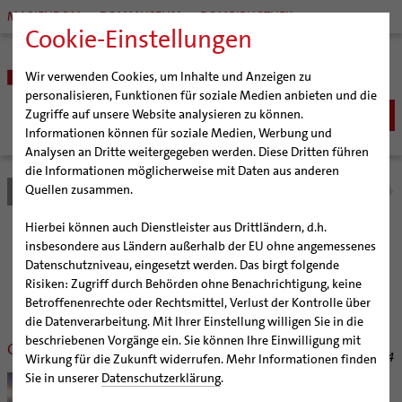
MARIENDOM
DOMMUSEUM
DOMBIBLIOTHEK
Cookie-Einstellungen
Wir verwenden Cookies, um Inhalte und Anzeigen zu
personalisieren, Funktionen für soziale Medien anbieten und die
Zugriffe auf unsere Website analysieren zu können.
Informationen können für soziale Medien, Werbung und
Analysen an Dritte weitergegeben werden. Diese Dritten führen
BISTUM
die Informationen möglicherweise mit Daten aus anderen
Quellen zusammen.
Bistum Hildesheim
Bistum
Nachrichten
Nachrichtenarchiv
Bischöfe
Organisation
Bischof Dr. Heiner Wilmer SCJ
Hierbei können auch Dienstleister aus Drittländern, d.h.
Pfarrgemeinden
Weihbischof Dr. Martin Marahrens
Generalvikariat
Nachrichtenarchiv
insbesondere aus Ländern außerhalb der EU ohne angemessenes
Datenschutzniveau, eingesetzt werden. Das birgt folgende
Hildesheimer Dom
Bischof em. Norbert Trelle
Gremien
Risiken: Zugriff durch Behörden ohne Benachrichtigung, keine
Wallfahrten | Pilgern
Weihbischof em. Bongartz
Diözesangericht
Virtueller Rundgang durch den Dom
der Bischöflichen Pressestelle Hildesheim (bph)
Betroffenenrechte oder Rechtsmittel, Verlust der Kontrolle über
Veranstaltungen
Weihbischof em. Schwerdtfeger
Gemeindegremien
Tausendjähriger Rosenstock
Termine Wallfahrten und Pilgern
die Datenverarbeitung. Mit Ihrer Einstellung willigen Sie in die
beschriebenen Vorgänge ein. Sie können Ihre Einwilligung mit
Strategieprozess
Weihbischof em. Koitz
Die Hildesheimer Dommusik
Jakobswege im Bistum Hildesheim
Gänsehaut-Momente für das Klima
05/31/2024
Wirkung für die Zukunft widerrufen. Mehr Informationen finden
Jugend
Bischof em. Dr. Wüstenberg
Sie in unserer
Datenschutzerklärung
.
Stimmgewaltig sind die rund 630
Geschichte des Bistums
Sedisvakanz
Newsletter für Ministrantinnen und Ministranten
Schülerinnen und Schüler von katholischen