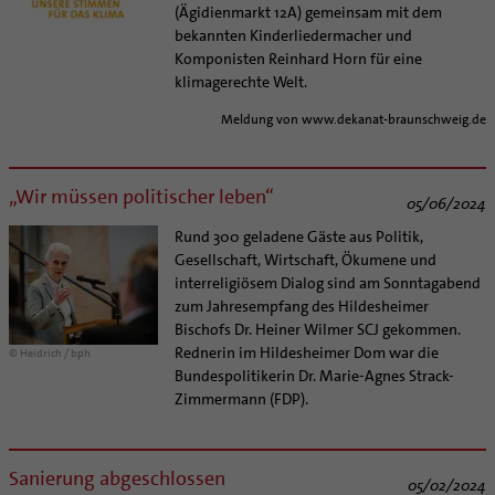
(Ägidienmarkt 12A) gemeinsam mit dem
bekannten Kinderliedermacher und
Komponisten Reinhard Horn für eine
klimagerechte Welt.
Meldung von www.dekanat-braunschweig.de
„Wir müssen politischer leben“
05/06/2024
Rund 300 geladene Gäste aus Politik,
Gesellschaft, Wirtschaft, Ökumene und
interreligiösem Dialog sind am Sonntagabend
zum Jahresempfang des Hildesheimer
Bischofs Dr. Heiner Wilmer SCJ gekommen.
Rednerin im Hildesheimer Dom war die
© Heidrich / bph
Bundespolitikerin Dr. Marie-Agnes Strack-
Zimmermann (FDP).
Sanierung abgeschlossen
05/02/2024