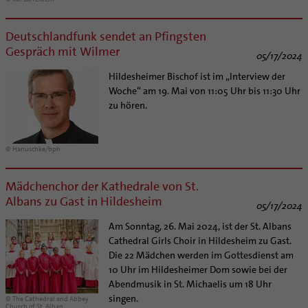
Deutschlandfunk sendet an Pfingsten
Gespräch mit Wilmer
05/17/2024
Hildesheimer Bischof ist im „Interview der
Woche“ am 19. Mai von 11:05 Uhr bis 11:30 Uhr
zu hören.
© Hanuschke/bph
Mädchenchor der Kathedrale von St.
Albans zu Gast in Hildesheim
05/17/2024
Am Sonntag, 26. Mai 2024, ist der St. Albans
Cathedral Girls Choir in Hildesheim zu Gast.
Die 22 Mädchen werden im Gottesdienst am
10 Uhr im Hildesheimer Dom sowie bei der
Abendmusik in St. Michaelis um 18 Uhr
singen.
© The Cathedral and Abbey
Church of St. Alban