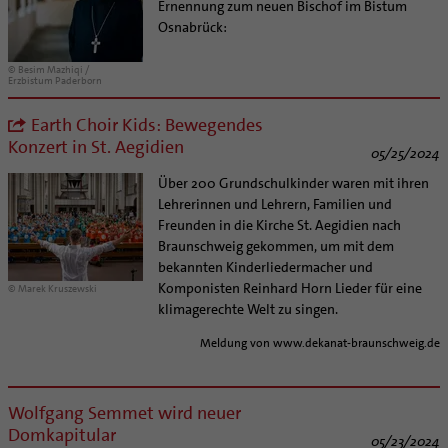
Ernennung zum neuen Bischof im Bistum
Osnabrück:
© Besim Mazhiqi /
Erzbistum Paderborn
Earth Choir Kids: Bewegendes
Konzert in St. Aegidien
05/25/2024
Über 200 Grundschulkinder waren mit ihren
Lehrerinnen und Lehrern, Familien und
Freunden in die Kirche St. Aegidien nach
Braunschweig gekommen, um mit dem
bekannten Kinderliedermacher und
Komponisten Reinhard Horn Lieder für eine
© Marek Kruszewski
klimagerechte Welt zu singen.
Meldung von www.dekanat-braunschweig.de
Wolfgang Semmet wird neuer
Domkapitular
05/23/2024