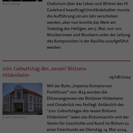
Oratorium über das Leben und Wirken des Hl.
© Julia Moras
Godehard beauftragt.Umständehalber musste
die Aufführung um ein Jahr verschoben
werden, aber nun konnte das Werk am
Todestag des Heiligen, am 5. Mai, von 100
Musikerinnen und Musikern unter der Leitung
des Komponisten in der Basilika uraufgeführt
werden.
200. Geburtstag des ‚neuen‘ Bistums
Hildesheim
05/08/2024
Mit der Bulle „Impensa Romanorum
Pontificum“ von 1824 wurden die
Diözesangrenzen der Bistümer Hildesheim
und Osnabrück neu festlegt. Anlässlich des
"200. Geburtstages des neuen Bistums
Hildesheim“ laden das Bistumsarchiv und der
© bph / Gossmann
Verein für Geschichte und Kunst im Bistum zu
einer Feierstunde am Dienstag, 14. Mai 2024,