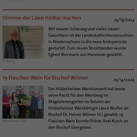
Stimme der Laien hörbar machen
05/15/2024
Mit neuem Schwung und vielen neuen
Gesichtern ist der Landeskatholikenausschuss
in Niedersachsen in die neue Amtsperiode
gestartet. Zum neuen Vorsitzenden wurde
Egbert Biermann aus Hannover gewählt.
© Stelzig
19 Flaschen Wein für Bischof Wilmer
05/14/2024
Der Hildesheimer Weinkonvent hat heute
seine Pacht für den Weinberg im
Magdalenengarten im Beisein der
Hildesheimer Weinkönigin Laura Wulfes an
Bischof Dr. Heiner Wilmer SCJ gezahlt. 19
Flaschen Wein konnte Präses Axel Kusch an
© Pohlmann / bph
den Bischof übergeben.