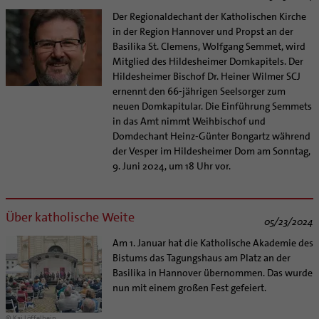
Der Regionaldechant der Katholischen Kirche
in der Region Hannover und Propst an der
Basilika St. Clemens, Wolfgang Semmet, wird
Mitglied des Hildesheimer Domkapitels. Der
Hildesheimer Bischof Dr. Heiner Wilmer SCJ
ernennt den 66-jährigen Seelsorger zum
neuen Domkapitular. Die Einführung Semmets
in das Amt nimmt Weihbischof und
Domdechant Heinz-Günter Bongartz während
der Vesper im Hildesheimer Dom am Sonntag,
9. Juni 2024, um 18 Uhr vor.
Über katholische Weite
05/23/2024
Am 1. Januar hat die Katholische Akademie des
Bistums das Tagungshaus am Platz an der
Basilika in Hannover übernommen. Das wurde
nun mit einem großen Fest gefeiert.
© Kai Löffelbein