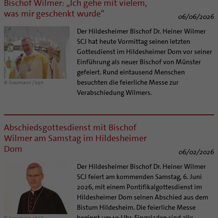
Bischof Wilmer: „Ich gehe mit vielem,
was mir geschenkt wurde“
06/06/2026
Der Hildesheimer Bischof Dr. Heiner Wilmer
SCJ hat heute Vormittag seinen letzten
Gottesdienst im Hildesheimer Dom vor seiner
Einführung als neuer Bischof von Münster
gefeiert. Rund eintausend Menschen
besuchten die feierliche Messe zur
© Gossmann / bph
Verabschiedung Wilmers.
Abschiedsgottesdienst mit Bischof
Wilmer am Samstag im Hildesheimer
Dom
06/02/2026
Der Hildesheimer Bischof Dr. Heiner Wilmer
SCJ feiert am kommenden Samstag, 6. Juni
2026, mit einem Pontifikalgottesdienst im
Hildesheimer Dom seinen Abschied aus dem
Bistum Hildesheim. Die feierliche Messe
beginnt um 10 Uhr. Eingeladen sind alle
© Gossmann / bph