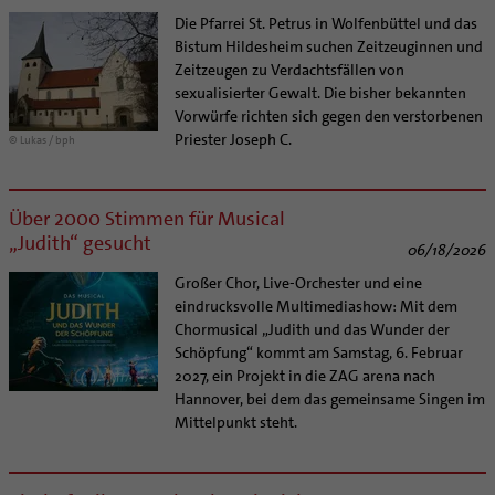
Supervision
Ehe - Familie - Geschlechtergerechtigkeit
Die Pfarrei St. Petrus in Wolfenbüttel und das
Veranstaltungen
Coaching
Bistum Hildesheim suchen Zeitzeuginnen und
Kategoriale und Diakonale Seelsorge
Aufbrüche in der Kirche
Zeitzeugen zu Verdachtsfällen von
Notfall
sexualisierter Gewalt. Die bisher bekannten
Ehrenamtliche
Polizei- und Feuerwehr
Vorwürfe richten sich gegen den verstorbenen
KirchenZeitung online
Priester Joseph C.
© Lukas / bph
Schule
Verwaltungsbeauftragte / Verwaltungsleitungen in
Gefängnisseelsorge
Pfarrgemeinden
Segensorte
Über 2000 Stimmen für Musical
„Judith“ gesucht
06/18/2026
Großer Chor, Live-Orchester und eine
eindrucksvolle Multimediashow: Mit dem
Chormusical „Judith und das Wunder der
Schöpfung“ kommt am Samstag, 6. Februar
2027, ein Projekt in die ZAG arena nach
Hannover, bei dem das gemeinsame Singen im
Mittelpunkt steht.