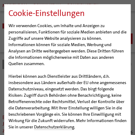
MARIENDOM
DOMMUSEUM
DOMBIBLIOTHEK
Cookie-Einstellungen
Wir verwenden Cookies, um Inhalte und Anzeigen zu
personalisieren, Funktionen für soziale Medien anbieten und die
Zugriffe auf unsere Website analysieren zu können.
Informationen können für soziale Medien, Werbung und
Analysen an Dritte weitergegeben werden. Diese Dritten führen
BISTUM
die Informationen möglicherweise mit Daten aus anderen
Quellen zusammen.
Bistum Hildesheim
Bistum
Nachrichten
Nachrichtenarchiv
Bischöfe
Organisation
Bischof Dr. Heiner Wilmer SCJ
Hierbei können auch Dienstleister aus Drittländern, d.h.
Pfarrgemeinden
Weihbischof Dr. Martin Marahrens
Generalvikariat
Nachrichtenarchiv
insbesondere aus Ländern außerhalb der EU ohne angemessenes
Datenschutzniveau, eingesetzt werden. Das birgt folgende
Hildesheimer Dom
Bischof em. Norbert Trelle
Gremien
Risiken: Zugriff durch Behörden ohne Benachrichtigung, keine
Wallfahrten | Pilgern
Weihbischof em. Bongartz
Diözesangericht
Virtueller Rundgang durch den Dom
der Bischöflichen Pressestelle Hildesheim (bph)
Betroffenenrechte oder Rechtsmittel, Verlust der Kontrolle über
Veranstaltungen
Weihbischof em. Schwerdtfeger
Gemeindegremien
Tausendjähriger Rosenstock
Termine Wallfahrten und Pilgern
die Datenverarbeitung. Mit Ihrer Einstellung willigen Sie in die
beschriebenen Vorgänge ein. Sie können Ihre Einwilligung mit
Strategieprozess
Weihbischof em. Koitz
Die Hildesheimer Dommusik
Jakobswege im Bistum Hildesheim
Ein Gebäude des Gymnasiums Mariano-
Wirkung für die Zukunft widerrufen. Mehr Informationen finden
Josephinum in Hildesheim wird
Jugend
Bischof em. Dr. Wüstenberg
Sie in unserer
Datenschutzerklärung
.
zurückgebaut
Geschichte des Bistums
Sedisvakanz
Newsletter für Ministrantinnen und Ministranten
06/30/2026