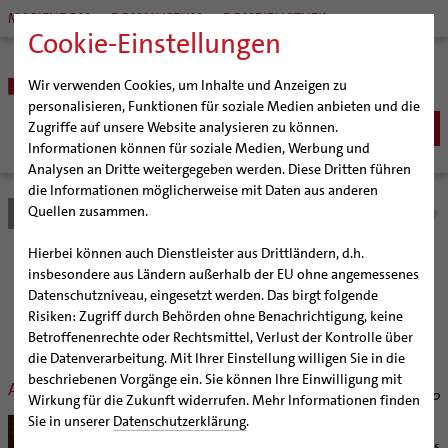
MARIENDOM
DOMMUSEUM
DOMBIBLIOTHEK
Cookie-Einstellungen
Wir verwenden Cookies, um Inhalte und Anzeigen zu
personalisieren, Funktionen für soziale Medien anbieten und die
Zugriffe auf unsere Website analysieren zu können.
Informationen können für soziale Medien, Werbung und
Analysen an Dritte weitergegeben werden. Diese Dritten führen
BISTUM
die Informationen möglicherweise mit Daten aus anderen
Quellen zusammen.
Bistum Hildesheim
Bistum
Nachrichten
Nachrichtenarchiv
Bischöfe
Organisation
Bischof Dr. Heiner Wilmer SCJ
Hierbei können auch Dienstleister aus Drittländern, d.h.
Pfarrgemeinden
Weihbischof Dr. Martin Marahrens
Generalvikariat
Nachrichtenarchiv
insbesondere aus Ländern außerhalb der EU ohne angemessenes
Datenschutzniveau, eingesetzt werden. Das birgt folgende
Hildesheimer Dom
Bischof em. Norbert Trelle
Gremien
Risiken: Zugriff durch Behörden ohne Benachrichtigung, keine
Wallfahrten | Pilgern
Weihbischof em. Bongartz
Diözesangericht
Virtueller Rundgang durch den Dom
der Bischöflichen Pressestelle Hildesheim (bph)
Betroffenenrechte oder Rechtsmittel, Verlust der Kontrolle über
Veranstaltungen
Weihbischof em. Schwerdtfeger
Gemeindegremien
Tausendjähriger Rosenstock
Termine Wallfahrten und Pilgern
die Datenverarbeitung. Mit Ihrer Einstellung willigen Sie in die
beschriebenen Vorgänge ein. Sie können Ihre Einwilligung mit
Strategieprozess
Weihbischof em. Koitz
Die Hildesheimer Dommusik
Jakobswege im Bistum Hildesheim
Alles nur geliehen
07/30/2010
Wirkung für die Zukunft widerrufen. Mehr Informationen finden
Jugend
Bischof em. Dr. Wüstenberg
Sie in unserer
Datenschutzerklärung
.
Hildesheim (bph). Die Sanierung des
Geschichte des Bistums
Sedisvakanz
Newsletter für Ministrantinnen und Ministranten
Hildesheimer Doms und die Umgestaltung des