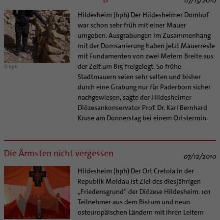
Hildesheim (bph) Der Hildesheimer Domhof
war schon sehr früh mit einer Mauer
umgeben. Ausgrabungen im Zusammenhang
mit der Domsanierung haben jetzt Mauerreste
mit Fundamenten von zwei Metern Breite aus
der Zeit um 815 freigelegt. So frühe
© bph
Stadtmauern seien sehr selten und bisher
durch eine Grabung nur für Paderborn sicher
nachgewiesen, sagte der Hildesheimer
Diözesankonservator Prof. Dr. Karl Bernhard
Kruse am Donnerstag bei einem Ortstermin.
Die Ärmsten nicht vergessen
07/12/2010
Hildesheim (bph) Der Ort Cretoia in der
Republik Moldau ist Ziel des diesjährigen
„Friedensgrund“ der Diözese Hildesheim. 101
Teilnehmer aus dem Bistum und neun
osteuropäischen Ländern mit ihren Leitern