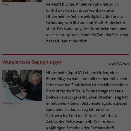
Supervision
verkauft Bücher, Andenken und natürlich
© bph
Ehe - Familie - Geschlechtergerechtigkeit
Veranstaltungen
Coaching
Eintrittskarten für diese weltbekannte
Kategoriale und Diakonale Seelsorge
Hildesheimer Sehenswürdigkeit, die für die
Aufbrüche in der Kirche
Notfall
Gründung von Bistum und Stadt Hildesheim
Ehrenamtliche
steht. Die Sanierung des Doms bekommt aber
Polizei- und Feuerwehr
KirchenZeitung online
auch sie zu spüren, denn die Zahl der Besucher
Schule
hat seit Januar deutlich...
Verwaltungsbeauftragte / Verwaltungsleitungen in
Gefängnisseelsorge
Pfarrgemeinden
Segensorte
Wunderbare Begegnungen
07/16/2010
Hildesheim (bph) Mit einem Orden, einer
Ehrenbürgerschaft – vor allem aber mit vielen
interessanten Eindrücken ist der Hildesheimer
Bischof Norbert Trelle Donnerstagnacht aus
Bolivien zurückgekehrt. Zwei Wochen lang hat
er mit einer kleinen Bistumsdelegation dieses
© Bistum Trier
Land bereist, das seit 23 Jahren eine
Partnerschaft mit der Diözese unterhält.
Anlass der Reise waren die Feiern zum
50jährigen Bestehen der Partnerschaft