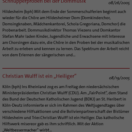
Schnupperproben bei der Dommusik
Caritas
Beratungsstellen
Angebote
08/26/2005
Bistumsarchiv
Schulpastoral
Lebensende
Katholisch heiraten
Weltkirche
Bischöfliche Stiftung Gemeinsam für das Leben
Materialien
Abenteuer Glaube
Hildesheim (bph) Mit dem Ende der Sommerschulferien beginnt auch
Katholische Akademie des Bistums Hildesheim
Hochschulpastoral
Projekte
Spiritualität
Hirtenwort: Ehe & Familie
Patientenverfügung
Bolivienpartnerschaft
Bolivienpartnerschaft
wieder für die Chöre am Hildesheimer Dom (Domkinderchor,
Unterstützung für Pfarreien und Einrichtungen
Aktuelles
LÜCHTENHOF
Religionsunterricht
Bestände
Stärkung der Demokratie | Einsatz gegen Diskriminierung
Seelsorgefelder
Wissenswertes zur Hochzeit
Wo ist der richtige Platz zum Sterben?
Exerzitien
Internationale Freiwilligendienste
Projektförderung
Bolivienkommission
Domsingknaben, Mädchenkantorei, Schola Gregoriana, Domchor) die
Prävention
Altersvorsorge und Ruhestand
Familienbildungsstätten
Service
Buchreihen
Probenarbeit. Dommusikdirektor Thomas Viezens und Domkantor
Begleitung und Vernetzung
Ideen für die Hochzeitsfeier
Hospiz-Seelsorge
Kontemplation
Frauen
Katholische Büros
Internationale Freiwilligendienste
Café Bolivia
Aktuelles
Fortbildungen
Arbeitshilfen
Stefan Mahr laden Kinder, Jugendliche und Erwachsene mit Interesse
Katholische Erwachsenenbildung
Stellenanzeigen
Gemeindeservice
Berufe in der Kirche
Trausprüche aus der Bibel
Auszeit
Männer
Team
Schöpfungsgerecht 2035
Aus dem Bistum in die Welt
Beratung Direktpartnerschaften
Rückkehrenden-Engagement (ehemalige Freiwillige)
am Chorsingen dazu ein, die Chöre in den Proben bei der musikalischen
Stellenangebote
Bistumsatlas
Forschungsinstitut für Philosophie Hannover
Digitaler Lesesaal
Orden | Gemeinschaften
Hochzeits-Symbole
Geistliche Begleitung
Queersensible Seelsorge
Newsletter
Raum für Vielfalt
Infobrief Weltkirche
Finanzielle Förderung der Bolivienpartnerschaft
Outgoing
Wir machen Kirche - schöpfungsgerecht
Arbeit zu erleben und kennen zu lernen. Das Spektrum der Arbeit reicht
Liturgie und Kirchenmusik
Beruf und Familie
Verein für Geschichte und Kunst im Bistum Hildesheim
von dem Erlernen der sängerischen und...
Lebens- und Glaubensorte
City- und Passanten
Weitere Infos
Diakone
Frauenorden
missio-Regionalstelle
Ökologische Fonds
Incoming
Biologische Vielfalt
Lokale Kirchenentwicklung
KODA
Dombibliothek Hildesheim
Spirituelle Teambegleitung
Arbeitnehmer
Gemeindereferent:in
Männerorden
Politische Lobbyarbeit
Taizé-Fahrt Herbst 2026
Engagiert in der Gesellschaft
#diegruenegemeinde
Direktorium
Bundeskonferenz der kirchlichen Archive in Deutschland
Unterstützungsangebote für Seelsorgende
Altenheim | Senioren
Pastorale:r Mitarbeiter:in
Geistliche Gemeinschaften
Partnerschaftsvereinbarung
Energetisches Sanieren
Christian Wulff ist ein „Heiliger“
Internationale Freiwilligendienste
Mitarbeitervertretung
08/19/2005
Menschen mit Behinderung
Pastoralreferent:in
Ritterorden
Bolivienpartnerschaft Bistum Trier
Fördermittel finden
Netzwerk ChancenGleich
Institutionelles Schutzkonzept
Köln (bph) Ins Rheinland zog es am Freitag den niedersächsischen
Muttersprachen
Priester
Ordo virginum
Bolivienreise mit Bischof Heiner
Mobilität
Büchereien
Kirchlicher Anzeiger
Ministerpräsidenten Christian Wulff (CDU). Am „FairPoint“, dem Stand
Hospiz
Kirchenmusiker:in
Bolivientag 2026
Ökotheologie
des Bund der Deutschen Katholischen Jugend (BDKJ) an St. Heribert in
Medienstelle
Kirchliches Arbeitsrecht
Köln-Deutz informierte er sich im Rahmen des Weltjugendtages über
Internet- und Telefon
Religionslehrer:in
Schöpfungsspiritualität
Newsletter
Schematismus
verschiedene Hilfsaktionen und die Bolivienpartnerschaft der Bistümer
Krankenhaus
Freiwilligendienst
Umweltbildung
Personalentwicklung
Hildesheim und Trier.Christian Wulff ist ein Heiliger. Das katholische
Künstler
Soziale Berufe in der Caritas
Zukunftsräume
Hilfswerk misereor gab es ihm schriftlich. Mit der Aktion
Unterstützungsangebot für Seelsorgende
„Weltbessermacher“ wirbt...
Glaubenswege
Aktuelles