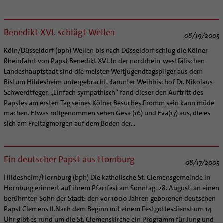
Supervision
Ehe - Familie - Geschlechtergerechtigkeit
Veranstaltungen
Coaching
Kategoriale und Diakonale Seelsorge
Aufbrüche in der Kirche
Benedikt XVI. schlägt Wellen
08/19/2005
Notfall
Ehrenamtliche
Köln/Düsseldorf (bph) Wellen bis nach Düsseldorf schlug die Kölner
Polizei- und Feuerwehr
KirchenZeitung online
Rheinfahrt von Papst Benedikt XVI. In der nordrhein-westfälischen
Schule
Landeshauptstadt sind die meisten Weltjugendtagspilger aus dem
Verwaltungsbeauftragte / Verwaltungsleitungen in
Gefängnisseelsorge
Bistum Hildesheim untergebracht, darunter Weihbischof Dr. Nikolaus
Pfarrgemeinden
Schwerdtfeger. „Einfach sympathisch“ fand dieser den Auftritt des
Segensorte
Papstes am ersten Tag seines Kölner Besuches.Fromm sein kann müde
machen. Etwas mitgenommen sehen Gesa (16) und Eva(17) aus, die es
sich am Freitagmorgen auf dem Boden der...
Ein deutscher Papst aus Hornburg
08/17/2005
Hildesheim/Hornburg (bph) Die katholische St. Clemensgemeinde in
Hornburg erinnert auf ihrem Pfarrfest am Sonntag, 28. August, an einen
berühmten Sohn der Stadt: den vor 1000 Jahren geborenen deutschen
Papst Clemens II.Nach dem Beginn mit einem Festgottesdienst um 14
Uhr gibt es rund um die St. Clemenskirche ein Programm für Jung und