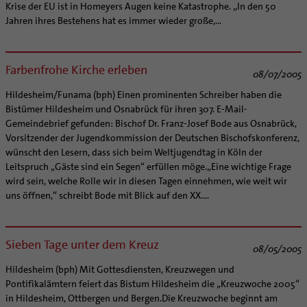
Krise der EU ist in Homeyers Augen keine Katastrophe. „In den 50
Jahren ihres Bestehens hat es immer wieder große,...
Farbenfrohe Kirche erleben
08/07/2005
Hildesheim/Funama (bph) Einen prominenten Schreiber haben die
Bistümer Hildesheim und Osnabrück für ihren 307. E-Mail-
Gemeindebrief gefunden: Bischof Dr. Franz-Josef Bode aus Osnabrück,
Vorsitzender der Jugendkommission der Deutschen Bischofskonferenz,
wünscht den Lesern, dass sich beim Weltjugendtag in Köln der
Leitspruch „Gäste sind ein Segen“ erfüllen möge.„Eine wichtige Frage
wird sein, welche Rolle wir in diesen Tagen einnehmen, wie weit wir
uns öffnen,“ schreibt Bode mit Blick auf den XX....
Sieben Tage unter dem Kreuz
08/05/2005
Hildesheim (bph) Mit Gottesdiensten, Kreuzwegen und
Pontifikalämtern feiert das Bistum Hildesheim die „Kreuzwoche 2005“
in Hildesheim, Ottbergen und Bergen.Die Kreuzwoche beginnt am