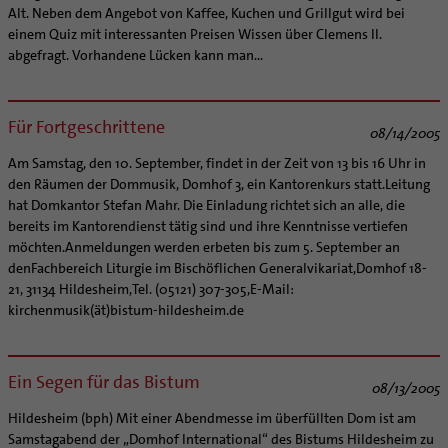
Alt. Neben dem Angebot von Kaffee, Kuchen und Grillgut wird bei
einem Quiz mit interessanten Preisen Wissen über Clemens II.
abgefragt. Vorhandene Lücken kann man...
Für Fortgeschrittene
08/14/2005
Am Samstag, den 10. September, findet in der Zeit von 13 bis 16 Uhr in
den Räumen der Dommusik, Domhof 3, ein Kantorenkurs statt.Leitung
hat Domkantor Stefan Mahr. Die Einladung richtet sich an alle, die
bereits im Kantorendienst tätig sind und ihre Kenntnisse vertiefen
möchten.Anmeldungen werden erbeten bis zum 5. September an
denFachbereich Liturgie im Bischöflichen Generalvikariat,Domhof 18-
21, 31134 Hildesheim,Tel. (05121) 307-305,E-Mail:
kirchenmusik(ät)bistum-hildesheim.de
Ein Segen für das Bistum
08/13/2005
Hildesheim (bph) Mit einer Abendmesse im überfüllten Dom ist am
Samstagabend der „Domhof International“ des Bistums Hildesheim zu