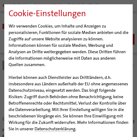
MARIENDOM
DOMMUSEUM
DOMBIBLIOTHEK
Cookie-Einstellungen
Wir verwenden Cookies, um Inhalte und Anzeigen zu
personalisieren, Funktionen für soziale Medien anbieten und die
Zugriffe auf unsere Website analysieren zu können.
Informationen können für soziale Medien, Werbung und
Analysen an Dritte weitergegeben werden. Diese Dritten führen
BISTUM
die Informationen möglicherweise mit Daten aus anderen
Quellen zusammen.
Bistum Hildesheim
Bistum
Nachrichten
Nachrichtenarchiv
Bischöfe
Organisation
Bischof Dr. Heiner Wilmer SCJ
Hierbei können auch Dienstleister aus Drittländern, d.h.
Pfarrgemeinden
Weihbischof Dr. Martin Marahrens
Generalvikariat
Nachrichtenarchiv
insbesondere aus Ländern außerhalb der EU ohne angemessenes
Datenschutzniveau, eingesetzt werden. Das birgt folgende
Hildesheimer Dom
Bischof em. Norbert Trelle
Gremien
Risiken: Zugriff durch Behörden ohne Benachrichtigung, keine
Wallfahrten | Pilgern
Weihbischof em. Bongartz
Diözesangericht
Virtueller Rundgang durch den Dom
der Bischöflichen Pressestelle Hildesheim (bph)
Betroffenenrechte oder Rechtsmittel, Verlust der Kontrolle über
Veranstaltungen
Weihbischof em. Schwerdtfeger
Gemeindegremien
Tausendjähriger Rosenstock
Termine Wallfahrten und Pilgern
die Datenverarbeitung. Mit Ihrer Einstellung willigen Sie in die
beschriebenen Vorgänge ein. Sie können Ihre Einwilligung mit
Strategieprozess
Weihbischof em. Koitz
Die Hildesheimer Dommusik
Jakobswege im Bistum Hildesheim
Großer Kenner des Kirchenrechts
08/31/2005
Wirkung für die Zukunft widerrufen. Mehr Informationen finden
Jugend
Bischof em. Dr. Wüstenberg
Sie in unserer
Datenschutzerklärung
.
Hildesheim (bph) Prälat Dr. Georg Aschemann ist tot. Der Hildesheimer
Geschichte des Bistums
Sedisvakanz
Newsletter für Ministrantinnen und Ministranten
Ehrendomkapitular verstarb am Montag, 29. August, im Alter von 79