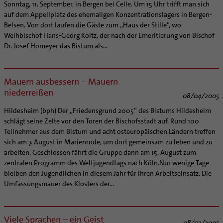
Sonntag, 11. September, in Bergen bei Celle. Um 15 Uhr trifft man sich
auf dem Appellplatz des ehemaligen Konzentrationslagers in Bergen-
Belsen. Von dort laufen die Gäste zum „Haus der Stille“, wo
Weihbischof Hans-Georg Koitz, der nach der Emeritierung von Bischof
Dr. Josef Homeyer das Bistum als...
Mauern ausbessern – Mauern
niederreißen
08/04/2005
Hildesheim (bph) Der „Friedensgrund 2005“ des Bistums Hildesheim
schlägt seine Zelte vor den Toren der Bischofsstadt auf. Rund 100
Teilnehmer aus dem Bistum und acht osteuropäischen Ländern treffen
sich am 7. August in Marienrode, um dort gemeinsam zu leben und zu
arbeiten. Geschlossen fährt die Gruppe dann am 15. August zum
zentralen Programm des Weltjugendtags nach Köln.Nur wenige Tage
bleiben den Jugendlichen in diesem Jahr für ihren Arbeitseinsatz. Die
Umfassungsmauer des Klosters der...
Viele Sprachen – ein Geist
08/02/2005