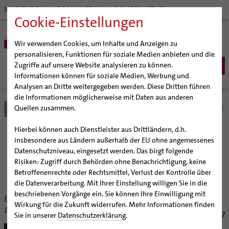
MARIENDOM
DOMMUSEUM
DOMBIBLIOTHEK
Cookie-Einstellungen
Wir verwenden Cookies, um Inhalte und Anzeigen zu
personalisieren, Funktionen für soziale Medien anbieten und die
Zugriffe auf unsere Website analysieren zu können.
Informationen können für soziale Medien, Werbung und
Analysen an Dritte weitergegeben werden. Diese Dritten führen
BISTUM
die Informationen möglicherweise mit Daten aus anderen
Quellen zusammen.
Bistum Hildesheim
Bistum
Nachrichten
Nachrichtenarchiv
Bischöfe
Organisation
Bischof Dr. Heiner Wilmer SCJ
Hierbei können auch Dienstleister aus Drittländern, d.h.
Pfarrgemeinden
Weihbischof Dr. Martin Marahrens
Generalvikariat
Nachrichtenarchiv
insbesondere aus Ländern außerhalb der EU ohne angemessenes
Datenschutzniveau, eingesetzt werden. Das birgt folgende
Hildesheimer Dom
Bischof em. Norbert Trelle
Gremien
Risiken: Zugriff durch Behörden ohne Benachrichtigung, keine
Wallfahrten | Pilgern
Weihbischof em. Bongartz
Diözesangericht
Virtueller Rundgang durch den Dom
der Bischöflichen Pressestelle Hildesheim (bph)
Betroffenenrechte oder Rechtsmittel, Verlust der Kontrolle über
Veranstaltungen
Weihbischof em. Schwerdtfeger
Gemeindegremien
Tausendjähriger Rosenstock
Termine Wallfahrten und Pilgern
die Datenverarbeitung. Mit Ihrer Einstellung willigen Sie in die
beschriebenen Vorgänge ein. Sie können Ihre Einwilligung mit
Strategieprozess
Weihbischof em. Koitz
Die Hildesheimer Dommusik
Jakobswege im Bistum Hildesheim
Ein Mann des Aufbaus – und des
Wirkung für die Zukunft widerrufen. Mehr Informationen finden
Abbruchs
Jugend
Bischof em. Dr. Wüstenberg
10/31/2007
Sie in unserer
Datenschutzerklärung
.
Geschichte des Bistums
Sedisvakanz
Newsletter für Ministrantinnen und Ministranten
Hildesheim (bph) Er war ein guter Seelsorger