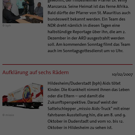
Manzanza. Seine Heimat ist das ferne Afrika.
Bald dürfte der Pfarrer von St. Mauritius auch
bundesweit bekannt werden. Ein Team des
NDR dreht nämlich in diesen Tagen eine
© bph
halbstündige Reportage über ihn, die am 2.
Dezember in der ARD ausgestrahlt werden
soll. Am kommenden Sonntag filmt das Team
auch im Sonntagsgottesdienst um 10 Uhr.
Aufklärung auf sechs Rädern
10/02/2007
Hildesheim/Duderstadt (bph) Aids tötet
Kinder. Die Krankheit nimmt ihnen das Leben
oder die Eltern – und damit die
Zukunftsperspektive. Darauf weist der
Sattelschlepper „missio Aids-Truck“ mit einer
fahrbaren Ausstellung hin, die am 8. und 9.
© missio
Oktober in Duderstadt und vom 10. bis 12.
Oktober in Hildesheim zu sehen ist.