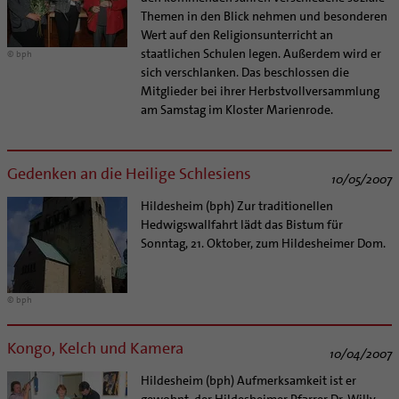
Themen in den Blick nehmen und besonderen
Wert auf den Religionsunterricht an
staatlichen Schulen legen. Außerdem wird er
© bph
sich verschlanken. Das beschlossen die
Mitglieder bei ihrer Herbstvollversammlung
am Samstag im Kloster Marienrode.
Gedenken an die Heilige Schlesiens
10/05/2007
Hildesheim (bph) Zur traditionellen
Hedwigswallfahrt lädt das Bistum für
Sonntag, 21. Oktober, zum Hildesheimer Dom.
© bph
Kongo, Kelch und Kamera
10/04/2007
Hildesheim (bph) Aufmerksamkeit ist er
gewohnt, der Hildesheimer Pfarrer Dr. Willy