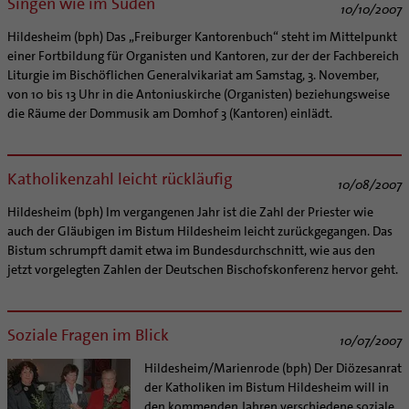
Singen wie im Süden
10/10/2007
Hildesheim (bph) Das „Freiburger Kantorenbuch“ steht im Mittelpunkt
einer Fortbildung für Organisten und Kantoren, zur der der Fachbereich
Liturgie im Bischöflichen Generalvikariat am Samstag, 3. November,
von 10 bis 13 Uhr in die Antoniuskirche (Organisten) beziehungsweise
die Räume der Dommusik am Domhof 3 (Kantoren) einlädt.
Katholikenzahl leicht rückläufig
10/08/2007
Hildesheim (bph) Im vergangenen Jahr ist die Zahl der Priester wie
auch der Gläubigen im Bistum Hildesheim leicht zurückgegangen. Das
Bistum schrumpft damit etwa im Bundesdurchschnitt, wie aus den
jetzt vorgelegten Zahlen der Deutschen Bischofskonferenz hervor geht.
Soziale Fragen im Blick
10/07/2007
Hildesheim/Marienrode (bph) Der Diözesanrat
der Katholiken im Bistum Hildesheim will in
den kommenden Jahren verschiedene soziale