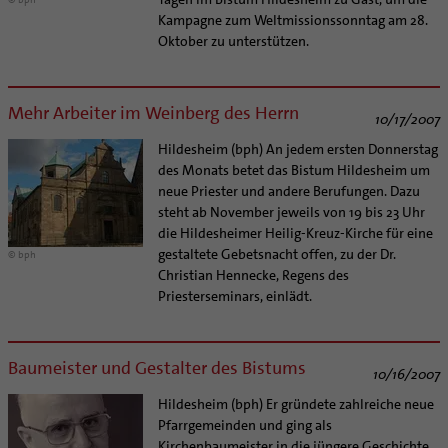
Supervision
Kampagne zum Weltmissionssonntag am 28.
Ehe - Familie - Geschlechtergerechtigkeit
Veranstaltungen
Coaching
Oktober zu unterstützen.
Kategoriale und Diakonale Seelsorge
Aufbrüche in der Kirche
Notfall
Ehrenamtliche
Polizei- und Feuerwehr
Mehr Arbeiter im Weinberg des Herrn
KirchenZeitung online
10/17/2007
Schule
Verwaltungsbeauftragte / Verwaltungsleitungen in
Hildesheim (bph) An jedem ersten Donnerstag
Gefängnisseelsorge
Pfarrgemeinden
des Monats betet das Bistum Hildesheim um
Segensorte
neue Priester und andere Berufungen. Dazu
steht ab November jeweils von 19 bis 23 Uhr
die Hildesheimer Heilig-Kreuz-Kirche für eine
gestaltete Gebetsnacht offen, zu der Dr.
© bph
Christian Hennecke, Regens des
Priesterseminars, einlädt.
Baumeister und Gestalter des Bistums
10/16/2007
Hildesheim (bph) Er gründete zahlreiche neue
Pfarrgemeinden und ging als
Kirchenbaumeister in die jüngere Geschichte