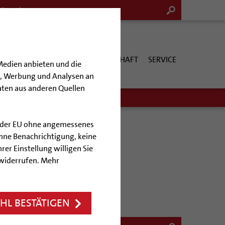
G & KULTUR
KIRCHE & GESELLSCHAFT
SERVICE
Medien anbieten und die
en, Werbung und Analysen an
aten aus anderen Quellen
lb der EU ohne angemessenes
hne Benachrichtigung, keine
rer Einstellung willigen Sie
 widerrufen. Mehr
L BESTÄTIGEN