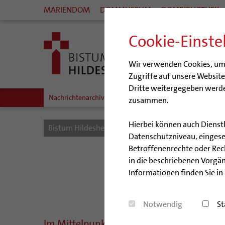
MARIENDOM
DOMMUSEUM
DOMBIBLIOTHEK
Cookie-Einste
Wir verwenden Cookies, um I
Zugriffe auf unsere Websit
Dritte weitergegeben werde
Nachrichtenarchiv
Audio/Podcasts
zusammen.
Hierbei können auch Dienst
Bistum Hildesheim
Bistum
Nachrichten
Datenschutzniveau, eingeset
Betroffenenrechte oder Recht
in die beschriebenen Vorgän
Informationen finden Sie in
Notwendig
St
Im Mittelpunkt steht der Mensch