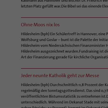
Käßmann aus Hannover und Bischof Dr. Friedrich We
letzten Platz gefüllt war.Die Bibel sei das einende E
Ohne Moos nix los
Hildesheim (bph) Ein Schülertreff in Hannover, eine
Wolfsburg und Goslar – bunt ist die Palette der Initi
Hildesheim vom Niedersächsischen Finanzminister Ha
Hildesheim ausgezeichnet wurden.Fundraising ist di
Art der Finanzierung gerade für kirchliche Organisat
Jeder neunte Katholik geht zur Messe
Hildesheim (bph) Durchschnittlich 11,8 Prozent der 
regelmäßig den Sonntagsgottesdienst. Das sind 0,7 Pr
veröffentlichten Bistumsstatistik zu entnehmen ist.
unterschiedlich. Während im Dekanat Stade mit seine
gehen (Vorjahr: 7,3 Prozent), kommt im Dekanat Gieb