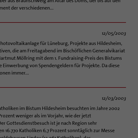
ber aus Braunschweig am Altar des Doms, der bis auf den
lement der verschiedenen...
12/05/2003
 Photovoltaikanlage für Lüneburg, Projekte aus Hildesheim,
ativen, die am Freitagabend im Bischöflichen Generalvikariat
rtmut Möllring mit dem 1. Fundraising-Preis des Bistums
e Einwerbung von Spendengeldern für Projekte. Da diese
ionen immer...
12/03/2003
Katholiken im Bistum Hildesheim besuchten im Jahre 2002
ozent weniger als im Vorjahr, wie der jetzt
Der Gottesdienstbesuch ist je nach Region sehr
n 16.770 Katholiken 6,7 Prozent sonntäglich zur Messe
oldehausen-Lindau (12.961 Katholiken), das...