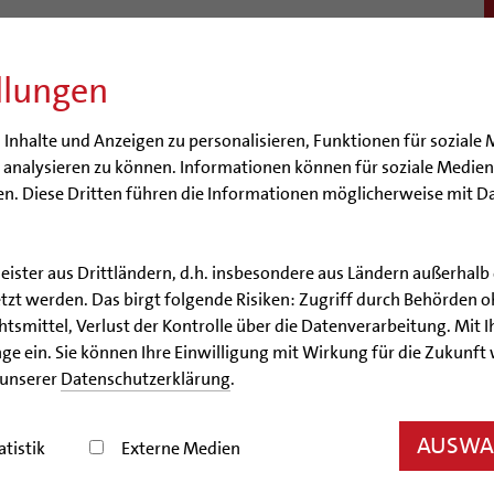
llungen
BISTUM
SEELSORGE
BERATUNG & HILFE
BILDUN
nhalte und Anzeigen zu personalisieren, Funktionen für soziale 
e analysieren zu können. Informationen können für soziale Medi
n. Diese Dritten führen die Informationen möglicherweise mit D
leister aus Drittländern, d.h. insbesondere aus Ländern außerha
Nachrichtenarchiv
zt werden. Das birgt folgende Risiken: Zugriff durch Behörden o
smittel, Verlust der Kontrolle über die Datenverarbeitung. Mit Ih
Nachrichtenarchiv
ge ein. Sie können Ihre Einwilligung mit Wirkung für die Zukunft
 unserer
Datenschutzerklärung
.
der Bischöflichen Pressestelle Hildesheim (bph)
AUSWAH
atistik
Externe Medien