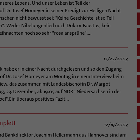
nseres Lebens. Und unser Leben ist Teil der
f Dr. Josef Homeyer in seiner Predigt zur Heiligen Nacht
hen nicht bewusst sei: "Keine Geschichte ist so Teil
n". Weder Nibelungenlied noch Doktor Faustus, kein
ihnachten noch so sehr "rosa ansprühe",...
12/22/2003
k habe er in einer Nacht durchgelesen und so den Zugang
hof Dr. Josef Homeyer am Montag in einem Interview beim
iew, das zusammen mit Landesbischöfin Dr. Margot
 23. Dezember, ab 19.05 auf NDR 1 Niedersachsen in der
l".Ein überaus positives Fazit...
mplett
12/19/2003
 und Bankdirektor Joachim Hellermann aus Hannover sind am