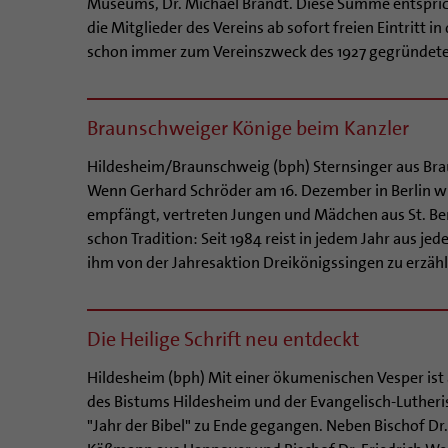
Museums, Dr. Michael Brandt. Diese Summe entspric
die Mitglieder des Vereins ab sofort freien Eintr
schon immer zum Vereinszweck des 1927 gegründeten
Braunschweiger Könige beim Kanzler
Hildesheim/Braunschweig (bph) Sternsinger aus Bra
Wenn Gerhard Schröder am 16. Dezember in Berlin wie
empfängt, vertreten Jungen und Mädchen aus St. Be
schon Tradition: Seit 1984 reist in jedem Jahr aus 
ihm von der Jahresaktion Dreikönigssingen zu erzähle
Die Heilige Schrift neu entdeckt
Hildesheim (bph) Mit einer ökumenischen Vesper is
des Bistums Hildesheim und der Evangelisch-Luther
"Jahr der Bibel" zu Ende gegangen. Neben Bischof Dr