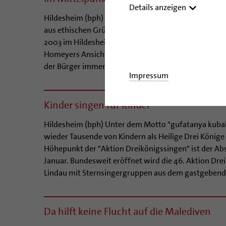
Details anzeigen
Hildesheim (bph) Der Sozialstaat muss neu erdacht w
aus ethischen Gründen, sagte der Hildesheimer Bisch
2003 im Hildesheimer Dom.Der massive Ausbau des S
Homeyers Ansicht in einem starken Kontrast zur Se
der Bürger immer individueller, immer "möglicher u
Impressum
Kinder singen für Kinder
Hildesheim (bph) Unter dem Motto "gufatanya kubak
wieder Tausende von Kindern als Heilige Drei Könige
Höhepunkt der "Aktion Dreikönigssingen" ist der Ab
Januar. Bundesweit eröffnet wird die 46. Aktion D
Lindau mit Sternsingergruppen aus dem gastgebend
Da hilft keine Flucht auf die Malediven