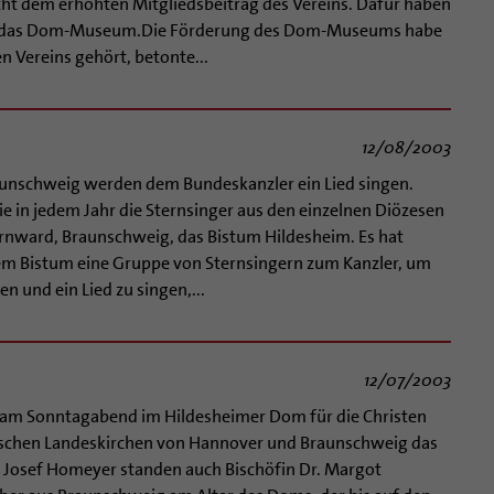
ht dem erhöhten Mitgliedsbeitrag des Vereins. Dafür haben
itt in das Dom-Museum.Die Förderung des Dom-Museums habe
 Vereins gehört, betonte...
12/08/2003
unschweig werden dem Bundeskanzler ein Lied singen.
 in jedem Jahr die Sternsinger aus den einzelnen Diözesen
rnward, Braunschweig, das Bistum Hildesheim. Es hat
jedem Bistum eine Gruppe von Sternsingern zum Kanzler, um
n und ein Lied zu singen,...
12/07/2003
t am Sonntagabend im Hildesheimer Dom für die Christen
ischen Landeskirchen von Hannover und Braunschweig das
. Josef Homeyer standen auch Bischöfin Dr. Margot