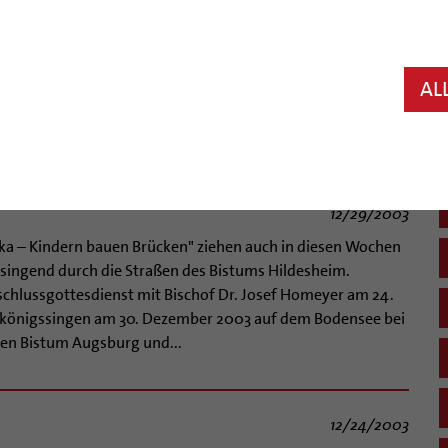
12/31/2003
erden. Nicht nur aus wirtschaftlichen, sondern vor allem
of Dr. Josef Homeyer in seiner Predigt zum Jahresende
ozialstaates in den vergangenen Jahrzehnten steht nach
AL
lbstverwirklichung der Menschen: Während sich das Leben
nd patchworkhafter"...
12/29/2003
a – Kindern bauen Brücken" ziehen auch in diesen Wochen
 singend durch die Straßen des Bistums Hildesheim.
schlussgottesdienst mit Bischof Dr. Josef Homeyer am 24.
reikönigssingen am 30. Dezember 2003 auf dem Bodensee bei
en Bistum Augsburg und...
12/24/2003