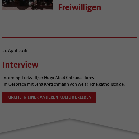
Kategoriale und Diakonale Seelsorge
Stellenangebote
Bistumsatlas
Schöpfungsspiritualität
Freiwilligen
Notfall
Liturgie und Kirchenmusik
Beruf und Familie
Umweltbildung
Polizei- und Feuerwehr
Lokale Kirchenentwicklung
KODA
Zukunftsräume
Schule
#diegruenegemeinde
Direktorium
Aktuelles
Gefängnisseelsorge
Internationale Freiwilligendienste
Mitarbeitervertretung
Veranstaltungen
Segensorte
Netzwerk ChancenGleich
Institutionelles Schutzkonzept
21. April 2016
Büchereien
Kirchlicher Anzeiger
Interview
Medienstelle
Kirchliches Arbeitsrecht
Newsletter
Schematismus
Incoming-Freiwilliger Hugo Abad Chipana Flores
Personalentwicklung
im Gespräch mit Lena Kretschmann von weltkirche.katholisch.de.
Unterstützungsangebot für Seelsorgende
Supervision
KIRCHE IN EINER ANDEREN KULTUR ERLEBEN
Coaching
Aufbrüche in der Kirche
Ehrenamtliche
KirchenZeitung online