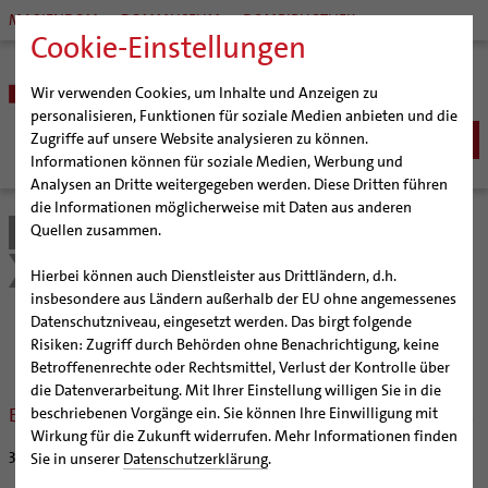
MARIENDOM
DOMMUSEUM
DOMBIBLIOTHEK
Cookie-Einstellungen
Wir verwenden Cookies, um Inhalte und Anzeigen zu
personalisieren, Funktionen für soziale Medien anbieten und die
Zugriffe auf unsere Website analysieren zu können.
Informationen können für soziale Medien, Werbung und
Analysen an Dritte weitergegeben werden. Diese Dritten führen
BISTUM
die Informationen möglicherweise mit Daten aus anderen
Quellen zusammen.
Bistum Hildesheim
Kirche & Gesellschaft
Bischöfe
SEELSORGE
Organisation
Bischof Dr. Heiner Wilmer SCJ
Internationale Freiwilligendienste
Aktuelles
Katholisch werden
Hierbei können auch Dienstleister aus Drittländern, d.h.
BERATUNG & HILFE
Pfarrgemeinden
Weihbischof Dr. Martin Marahrens
Generalvikariat
insbesondere aus Ländern außerhalb der EU ohne angemessenes
Glaube leben
Wiedereintritt
Ehe-, Familien-, und Lebensberatung (EFL)
Datenschutzniveau, eingesetzt werden. Das birgt folgende
BILDUNG & KULTUR
Hildesheimer Dom
Bischof em. Norbert Trelle
Gremien
Aktuelles
Taufe
Erwachsenenkatechumenat
Glaubensveranstaltungen
Risiken: Zugriff durch Behörden ohne Benachrichtigung, keine
Schwangerenberatung
Wallfahrten | Pilgern
Weihbischof em. Bongartz
Diözesangericht
Virtueller Rundgang durch den Dom
Schulen | Hochschulen
KIRCHE & GESELLSCHAFT
Erstkommunion
Fragen zur Taufe
Betroffenenrechte oder Rechtsmittel, Verlust der Kontrolle über
Prävention und Hilfe bei sexualisierter Gewalt
Beratungsstellen
Veranstaltungen
Weihbischof em. Schwerdtfeger
Gemeindegremien
Tausendjähriger Rosenstock
Termine Wallfahrten und Pilgern
Dommuseum
Katholische Schulen im Bistum
die Datenverarbeitung. Mit Ihrer Einstellung willigen Sie in die
Firmung
Erwachsenentaufe
Ökumene
Schuldnerberatung
Es wurden keine passenden Veranstaltungen gefunden.
beschriebenen Vorgänge ein. Sie können Ihre Einwilligung mit
Strategieprozess
Weihbischof em. Koitz
Die Hildesheimer Dommusik
Jakobswege im Bistum Hildesheim
Dombibliothek
Veranstaltungen
Hochzeit
Taufsymbole
Interreligiöser Dialog
Wirkung für die Zukunft widerrufen. Mehr Informationen finden
Caritas
Beratungsstellen
Jugend
Bischof em. Dr. Wüstenberg
Bistumsarchiv
Schulpastoral
31.08.2020
Lebensende
Katholisch heiraten
Sie in unserer
Datenschutzerklärung
.
Weltkirche
Bischöfliche Stiftung Gemeinsam für das Leben
Geschichte des Bistums
Sedisvakanz
Newsletter für Ministrantinnen und Ministranten
Katholische Akademie des Bistums Hildesheim
Hochschulpastoral
Projekte