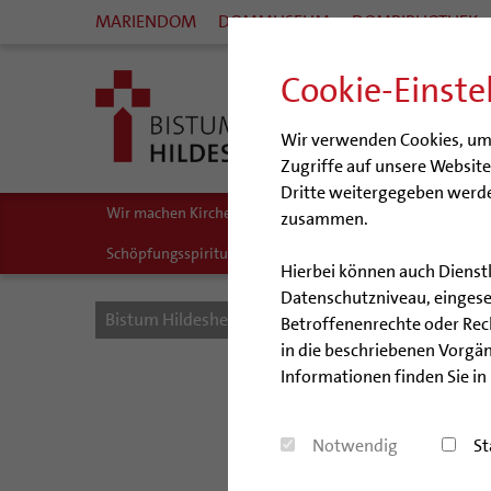
MARIENDOM
DOMMUSEUM
DOMBIBLIOTHEK
Cookie-Einste
Wir verwenden Cookies, um I
Zugriffe auf unsere Websit
Dritte weitergegeben werde
Wir machen Kirche - schöpfungsgerecht
Biologische Vie
zusammen.
Schöpfungsspiritualität
Umweltbildung
Zukunftsr
Hierbei können auch Dienst
Datenschutzniveau, eingeset
Bistum Hildesheim
Kirche & Gesellschaft
Sc
Betroffenenrechte oder Recht
in die beschriebenen Vorgän
Informationen finden Sie in
Notwendig
St
rund 