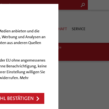
G & KULTUR
KIRCHE & GESELLSCHAFT
SERVICE
Medien anbieten und die
en, Werbung und Analysen an
aten aus anderen Quellen
ittel finden
Mobilität
Ökotheologie
lb der EU ohne angemessenes
hne Benachrichtigung, keine
rer Einstellung willigen Sie
 widerrufen. Mehr
L BESTÄTIGEN
t 2035