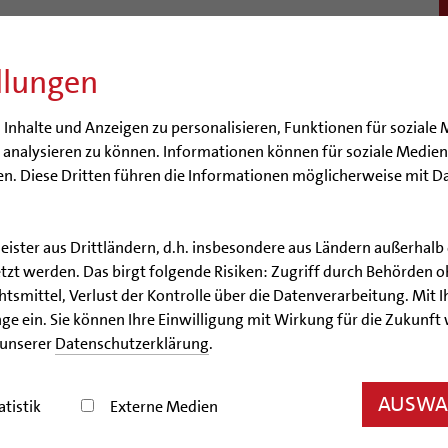
llungen
BISTUM
SEELSORGE
BERATUNG & HILFE
BILDUN
nhalte und Anzeigen zu personalisieren, Funktionen für soziale 
e analysieren zu können. Informationen können für soziale Medi
n. Diese Dritten führen die Informationen möglicherweise mit D
lfalt
Engagiert in der Gesellschaft
Energetisches Sanieren
Förderm
äume
Aktuelles
Veranstaltungen
leister aus Drittländern, d.h. insbesondere aus Ländern außerha
zt werden. Das birgt folgende Risiken: Zugriff durch Behörden o
höpfungsgerecht 2035
Aktuelles
smittel, Verlust der Kontrolle über die Datenverarbeitung. Mit Ih
ge ein. Sie können Ihre Einwilligung mit Wirkung für die Zukunft
 unserer
Datenschutzerklärung
.
Aktuelles
AUSWAH
atistik
Externe Medien
um den Nachhaltigkeitsprozess #schöpfungsgerech