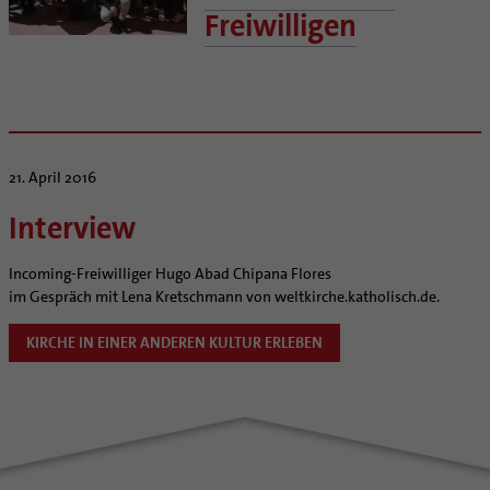
Kategoriale und Diakonale Seelsorge
Stellenangebote
Bistumsatlas
Schöpfungsspiritualität
Freiwilligen
Notfall
Liturgie und Kirchenmusik
Beruf und Familie
Umweltbildung
Polizei- und Feuerwehr
Lokale Kirchenentwicklung
KODA
Zukunftsräume
Schule
#diegruenegemeinde
Direktorium
Aktuelles
Gefängnisseelsorge
Internationale Freiwilligendienste
Mitarbeitervertretung
Veranstaltungen
Segensorte
Netzwerk ChancenGleich
Institutionelles Schutzkonzept
21. April 2016
Büchereien
Kirchlicher Anzeiger
Interview
Medienstelle
Kirchliches Arbeitsrecht
Newsletter
Schematismus
Incoming-Freiwilliger Hugo Abad Chipana Flores
Personalentwicklung
im Gespräch mit Lena Kretschmann von weltkirche.katholisch.de.
Unterstützungsangebot für Seelsorgende
Supervision
KIRCHE IN EINER ANDEREN KULTUR ERLEBEN
Coaching
Aufbrüche in der Kirche
Ehrenamtliche
KirchenZeitung online