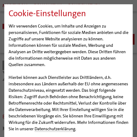
MARIENDOM
DOMMUSEUM
DOMBIBLIOTHEK
Cookie-Einstellungen
Wir verwenden Cookies, um Inhalte und Anzeigen zu
personalisieren, Funktionen für soziale Medien anbieten und die
Zugriffe auf unsere Website analysieren zu können.
Informationen können für soziale Medien, Werbung und
Analysen an Dritte weitergegeben werden. Diese Dritten führen
BISTUM
die Informationen möglicherweise mit Daten aus anderen
Quellen zusammen.
Bistum Hildesheim
Kirche & Gesellschaft
Bischöfe
SEELSORGE
Organisation
Bischof Dr. Heiner Wilmer SCJ
Internationale Freiwilligendienste
Aktuelles
Katholisch werden
Hierbei können auch Dienstleister aus Drittländern, d.h.
BERATUNG & HILFE
Pfarrgemeinden
Weihbischof Dr. Martin Marahrens
Generalvikariat
insbesondere aus Ländern außerhalb der EU ohne angemessenes
Glaube leben
Wiedereintritt
Ehe-, Familien-, und Lebensberatung (EFL)
Datenschutzniveau, eingesetzt werden. Das birgt folgende
BILDUNG & KULTUR
Hildesheimer Dom
Bischof em. Norbert Trelle
Gremien
Aktuelles
Taufe
Erwachsenenkatechumenat
Glaubensveranstaltungen
Risiken: Zugriff durch Behörden ohne Benachrichtigung, keine
Schwangerenberatung
Wallfahrten | Pilgern
Weihbischof em. Bongartz
Diözesangericht
Virtueller Rundgang durch den Dom
Schulen | Hochschulen
KIRCHE & GESELLSCHAFT
Erstkommunion
Fragen zur Taufe
Betroffenenrechte oder Rechtsmittel, Verlust der Kontrolle über
Prävention und Hilfe bei sexualisierter Gewalt
Beratungsstellen
Veranstaltungen
Weihbischof em. Schwerdtfeger
Gemeindegremien
Tausendjähriger Rosenstock
Termine Wallfahrten und Pilgern
Dommuseum
Katholische Schulen im Bistum
die Datenverarbeitung. Mit Ihrer Einstellung willigen Sie in die
Firmung
Erwachsenentaufe
Ökumene
Schuldnerberatung
Es wurden keine passenden Veranstaltungen gefunden.
beschriebenen Vorgänge ein. Sie können Ihre Einwilligung mit
Strategieprozess
Weihbischof em. Koitz
Die Hildesheimer Dommusik
Jakobswege im Bistum Hildesheim
Dombibliothek
Veranstaltungen
Hochzeit
Taufsymbole
Interreligiöser Dialog
Wirkung für die Zukunft widerrufen. Mehr Informationen finden
Caritas
Beratungsstellen
Jugend
Bischof em. Dr. Wüstenberg
Bistumsarchiv
Schulpastoral
31.08.2020
Lebensende
Katholisch heiraten
Sie in unserer
Datenschutzerklärung
.
Weltkirche
Bischöfliche Stiftung Gemeinsam für das Leben
Geschichte des Bistums
Sedisvakanz
Newsletter für Ministrantinnen und Ministranten
Katholische Akademie des Bistums Hildesheim
Hochschulpastoral
Projekte