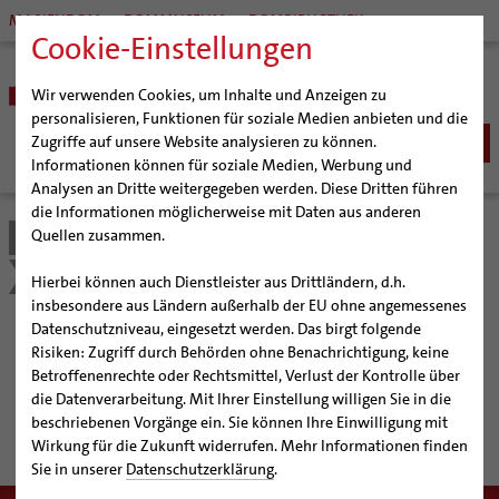
MARIENDOM
DOMMUSEUM
DOMBIBLIOTHEK
Cookie-Einstellungen
Wir verwenden Cookies, um Inhalte und Anzeigen zu
personalisieren, Funktionen für soziale Medien anbieten und die
Zugriffe auf unsere Website analysieren zu können.
Informationen können für soziale Medien, Werbung und
Analysen an Dritte weitergegeben werden. Diese Dritten führen
BISTUM
die Informationen möglicherweise mit Daten aus anderen
Quellen zusammen.
Bistum Hildesheim
Kirche & Gesellschaft
Bischöfe
SEELSORGE
Organisation
Bischof Dr. Heiner Wilmer SCJ
Schöpfungsgerecht 2035
Aktuelles
Katholisch werden
Hierbei können auch Dienstleister aus Drittländern, d.h.
BERATUNG & HILFE
Pfarrgemeinden
Weihbischof Dr. Martin Marahrens
Generalvikariat
insbesondere aus Ländern außerhalb der EU ohne angemessenes
Glaube leben
Wiedereintritt
Ehe-, Familien-, und Lebensberatung (EFL)
Datenschutzniveau, eingesetzt werden. Das birgt folgende
BILDUNG & KULTUR
Hildesheimer Dom
Bischof em. Norbert Trelle
Gremien
Aktuelles
Taufe
Erwachsenenkatechumenat
Glaubensveranstaltungen
Risiken: Zugriff durch Behörden ohne Benachrichtigung, keine
Schwangerenberatung
Wallfahrten | Pilgern
Weihbischof em. Bongartz
Diözesangericht
Virtueller Rundgang durch den Dom
Schulen | Hochschulen
KIRCHE & GESELLSCHAFT
Erstkommunion
Fragen zur Taufe
Betroffenenrechte oder Rechtsmittel, Verlust der Kontrolle über
Prävention und Hilfe bei sexualisierter Gewalt
Beratungsstellen
Veranstaltungen
Weihbischof em. Schwerdtfeger
Gemeindegremien
Tausendjähriger Rosenstock
Termine Wallfahrten und Pilgern
Dommuseum
Katholische Schulen im Bistum
die Datenverarbeitung. Mit Ihrer Einstellung willigen Sie in die
rund um den Nachhaltigkeitsprozess
Firmung
Erwachsenentaufe
Ökumene
Schuldnerberatung
beschriebenen Vorgänge ein. Sie können Ihre Einwilligung mit
Strategieprozess
Weihbischof em. Koitz
Die Hildesheimer Dommusik
Jakobswege im Bistum Hildesheim
Dombibliothek
Veranstaltungen
#schöpfungsgerecht 2035
Hochzeit
Taufsymbole
Interreligiöser Dialog
Wirkung für die Zukunft widerrufen. Mehr Informationen finden
Caritas
Beratungsstellen
Jugend
Bischof em. Dr. Wüstenberg
Bistumsarchiv
Schulpastoral
Lebensende
Katholisch heiraten
Sie in unserer
Datenschutzerklärung
.
Weltkirche
Bischöfliche Stiftung Gemeinsam für das Leben
Geschichte des Bistums
Sedisvakanz
Newsletter für Ministrantinnen und Ministranten
Katholische Akademie des Bistums Hildesheim
Hochschulpastoral
Projekte