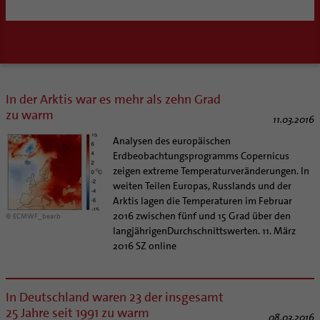
Kategoriale und Diakonale Seelsorge
SERVICE
Notfall
Polizei- und Feuerwehr
Angebote
Schule
Materialien
Abenteuer Glaube
Gefängnisseelsorge
Unterstützung für Pfarreien und Einrichtungen
Aktuelles
In der Arktis war es mehr als zehn Grad
Segensorte
Prävention
Altersvorsorge und Ruhestand
zu warm
11.03.2016
Fortbildungen
Arbeitshilfen
Analysen des europäischen
Stellenangebote
Bistumsatlas
Erdbeobachtungsprogramms Copernicus
Liturgie und Kirchenmusik
Beruf und Familie
zeigen extreme Temperaturveränderungen. In
Lokale Kirchenentwicklung
KODA
weiten Teilen Europas, Russlands und der
Arktis lagen die Temperaturen im Februar
#diegruenegemeinde
Direktorium
2016 zwischen fünf und 15 Grad über den
© ECMWF_bearb
Internationale Freiwilligendienste
Mitarbeitervertretung
langjährigenDurchschnittswerten. 11. März
Netzwerk ChancenGleich
Institutionelles Schutzkonzept
2016 SZ online
Büchereien
Kirchlicher Anzeiger
Medienstelle
Kirchliches Arbeitsrecht
In Deutschland waren 23 der insgesamt
Newsletter
Schematismus
25 Jahre seit 1991 zu warm
08.03.2016