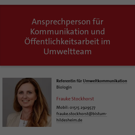
Ansprechperson für
Kommunikation und
Öffentlichkeitsarbeit im
Umweltteam
Referentin für
Umweltkommunikation
Biologin
Frauke Stockhorst
Mobil: 01515 2929577
frauke.stockhorst
@
bistum-
hildesheim.de