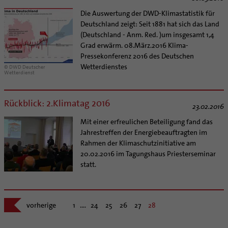
Personalentwicklung
Die Auswertung der DWD-Klimastatistik für
Unterstützungsangebot für Seelsorgende
Deutschland zeigt: Seit 1881 hat sich das Land
Supervision
(Deutschland - Anm. Red. )um insgesamt 1,4
Coaching
Grad erwärm. 08.März.2016 Klima-
Pressekonferenz 2016 des Deutschen
Aufbrüche in der Kirche
Wetterdienstes
© DWD Deutscher
Ehrenamtliche
Wetterdienst
KirchenZeitung online
Verwaltungsbeauftragte / Verwaltungsleitungen in
Rückblick: 2.Klimatag 2016
23.02.2016
Pfarrgemeinden
Mit einer erfreulichen Beteiligung fand das
Jahrestreffen der Energiebeauftragten im
Rahmen der Klimaschutzinitiative am
20.02.2016 im Tagungshaus Priesterseminar
statt.
vorherige
1
....
24
25
26
27
28