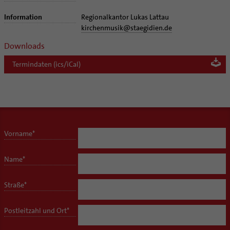
Kirchliches Arbeitsrecht
Information
Regionalkantor Lukas Lattau
Schematismus
kirchenmusik
@
staegidien.de
Downloads
Termindaten (ics/iCal)
Vorname
*
Name
*
Straße
*
Postleitzahl und Ort
*