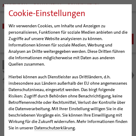
MARIENDOM
DOMMUSEUM
DOMBIBLIOTHEK
Cookie-Einstellungen
Wir verwenden Cookies, um Inhalte und Anzeigen zu
personalisieren, Funktionen für soziale Medien anbieten und die
Zugriffe auf unsere Website analysieren zu können.
Informationen können für soziale Medien, Werbung und
Analysen an Dritte weitergegeben werden. Diese Dritten führen
BISTUM
die Informationen möglicherweise mit Daten aus anderen
Quellen zusammen.
Bistum Hildesheim
Service
Angebote
Bischöfe
SEELSORGE
Organisation
Bischof Dr. Heiner Wilmer SCJ
Liturgie und Kirchenmusik
Kurse, Konzerte und Veranstaltungen
Katholisch werden
Hierbei können auch Dienstleister aus Drittländern, d.h.
BERATUNG & HILFE
Pfarrgemeinden
Weihbischof Dr. Martin Marahrens
Generalvikariat
insbesondere aus Ländern außerhalb der EU ohne angemessenes
Glaube leben
Wiedereintritt
Details
Ehe-, Familien-, und Lebensberatung (EFL)
Datenschutzniveau, eingesetzt werden. Das birgt folgende
BILDUNG & KULTUR
Hildesheimer Dom
Bischof em. Norbert Trelle
Gremien
Taufe
Erwachsenenkatechumenat
Glaubensveranstaltungen
Risiken: Zugriff durch Behörden ohne Benachrichtigung, keine
Schwangerenberatung
Wallfahrten | Pilgern
Weihbischof em. Bongartz
Diözesangericht
Virtueller Rundgang durch den Dom
Schulen | Hochschulen
KIRCHE & GESELLSCHAFT
Erstkommunion
Fragen zur Taufe
Betroffenenrechte oder Rechtsmittel, Verlust der Kontrolle über
Chorleitungsseminar
Prävention und Hilfe bei sexualisierter Gewalt
Beratungsstellen
Veranstaltungen
Weihbischof em. Schwerdtfeger
Gemeindegremien
Tausendjähriger Rosenstock
Termine Wallfahrten und Pilgern
Dommuseum
Katholische Schulen im Bistum
die Datenverarbeitung. Mit Ihrer Einstellung willigen Sie in die
Firmung
Erwachsenentaufe
Ökumene
SERVICE
Schuldnerberatung
beschriebenen Vorgänge ein. Sie können Ihre Einwilligung mit
Strategieprozess
Weihbischof em. Koitz
Die Hildesheimer Dommusik
Jakobswege im Bistum Hildesheim
Dombibliothek
Veranstaltungen
Hochzeit
Taufsymbole
Interreligiöser Dialog
Damit aus vielen Stimmen ein Gesang entsteht
Wirkung für die Zukunft widerrufen. Mehr Informationen finden
Caritas
Beratungsstellen
Angebote
Jugend
Bischof em. Dr. Wüstenberg
Bistumsarchiv
Schulpastoral
Lebensende
Katholisch heiraten
Sie in unserer
Datenschutzerklärung
.
Weltkirche
Bischöfliche Stiftung Gemeinsam für das Leben
Abenteuer Glaube
Geschichte des Bistums
Sedisvakanz
Newsletter für Ministrantinnen und Ministranten
Katholische Akademie des Bistums Hildesheim
Hochschulpastoral
Projekte