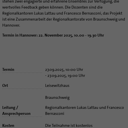
Kategoriale und Diakonale Seelsorge
stehen zwei engagierte und erfahrene Ensembles zur Verfügung, die
Aufbrüche in der Kirche
wertvolles Feedback geben können. Die Dozenten sind die
Notfall
Ehrenamtliche
Regionalkantoren Lukas Lattau und Francesco Bernasconi, das Projekt
Polizei- und Feuerwehr
ist eine Zusammenarbeit der Regionalkantorate von Braunschweig und
KirchenZeitung online
Schule
Hannover.
Verwaltungsbeauftragte / Verwaltungsleitungen in
Gefängnisseelsorge
Pfarrgemeinden
Termin in Hannover: 22. November 2025, 10.00 - 19.30 Uhr
Segensorte
Materialien
Aktuelles
Altersvorsorge und Ruhestand
Arbeitshilfen
Termin
27.09.2025, 10:00 Uhr
- 27.09.2025, 19:00 Uhr
Bistumsatlas
Beruf und Familie
Ort
Leisewitzhaus
KODA
Braunschweig
Direktorium
Leitung /
Regionalkantoren Lukas Lattau und Francesco
Mitarbeitervertretung
Ansprechperson
Bernasconi
Institutionelles Schutzkonzept
Kirchlicher Anzeiger
Kosten
Die Teilnahme ist kostenlos