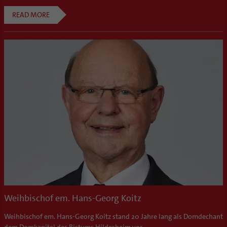
READ MORE
Weihbischof em. Hans-Georg Koitz
Weihbischof em. Hans-Georg Koitz stand 20 Jahre lang als Domdechant
dem Domkapitel des Bistums Hildesheim vor.