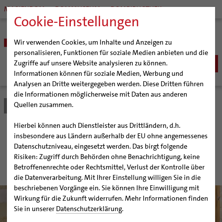
MARIENDOM
DOMMUSEUM
DOMBIBLIOTHEK
Cookie-Einstellungen
Wir verwenden Cookies, um Inhalte und Anzeigen zu
personalisieren, Funktionen für soziale Medien anbieten und die
Zugriffe auf unsere Website analysieren zu können.
Informationen können für soziale Medien, Werbung und
Analysen an Dritte weitergegeben werden. Diese Dritten führen
BISTUM
die Informationen möglicherweise mit Daten aus anderen
Quellen zusammen.
Bistum Hildesheim
Bistum
Bischöfe
Bischöfe
Bischof Dr. Heiner Wilmer SCJ
Hierbei können auch Dienstleister aus Drittländern, d.h.
Weihbischof Dr. Martin Marahrens
Bischöfe im Bistum
insbesondere aus Ländern außerhalb der EU ohne angemessenes
Datenschutzniveau, eingesetzt werden. Das birgt folgende
Bischof em. Norbert Trelle
Hildesheim
Risiken: Zugriff durch Behörden ohne Benachrichtigung, keine
Weihbischof em. Bongartz
Betroffenenrechte oder Rechtsmittel, Verlust der Kontrolle über
Weihbischof em. Schwerdtfeger
die Datenverarbeitung. Mit Ihrer Einstellung willigen Sie in die
beschriebenen Vorgänge ein. Sie können Ihre Einwilligung mit
Weihbischof em. Koitz
Wirkung für die Zukunft widerrufen. Mehr Informationen finden
Bischof em. Dr. Wüstenberg
Sie in unserer
Datenschutzerklärung
.
Sedisvakanz