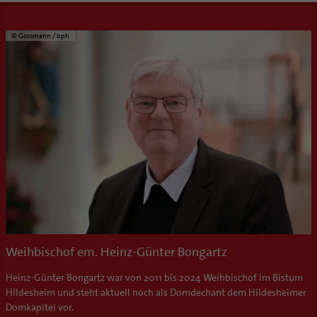
© Gossmann / bph
Weihbischof em. Heinz-Günter Bongartz
Heinz-Günter Bongartz war von 2011 bis 2024 Weihbischof im Bistum
Hildesheim und steht aktuell noch als Domdechant dem Hildesheimer
Domkapitel vor.