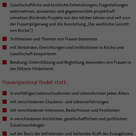
Kategoriale und Diakonale Seelsorge
Gesellschaftliche und kirchliche Entwicklungen, Fragestellungen
Notfall
wahrnehmen, auswerten und gegebenenfalls projekthaft
Polizei- und Feuerwehr
umsetzen (Konkrete Projekte aus den letzten Jahren sind seit 2011
der Frauenpilgerweg und die Ausstellung „Das weibliche Gesicht
Schule
von Kirche“.)
Gefängnisseelsorge
Sichtweisen und Themen von Frauen benennen
Segensorte
mit Verbänden, Einrichtungen und Institutionen in Kirche und
Gesellschaft kooperieren
Begleitung und Vernetzung
Beratung, Unterstützung und Begleitung, besonders von Frauen in
Berufe in der Kirche
Team
der Diözese Hildesheim
Orden | Gemeinschaften
Newsletter
Raum für Vielfalt
Weitere Infos
Diakone
Frauenorden
Frauenpastoral findet statt:
BERATUNG & HILFE
Gemeindereferent:in
Männerorden
in vielfältigen Lebenssituationen und Lebensformen jeden Alters
Ehe-, Familien-, und Lebensberatung (EFL)
BILDUNG & KULTUR
Pastorale:r Mitarbeiter:in
Geistliche Gemeinschaften
mit verschiedenen Glaubens- und Lebenserfahrungen
Schwangerenberatung
Pastoralreferent:in
Ritterorden
Schulen | Hochschulen
KIRCHE & GESELLSCHAFT
mit verschiedenen Interessen, Bedürfnissen und Problemen
Prävention und Hilfe bei sexualisierter Gewalt
Beratungsstellen
Priester
Ordo virginum
Dommuseum
Katholische Schulen im Bistum
Ökumene
in verschiedenen kirchlichen, gesellschaftlichen und politischen
SERVICE
Schuldnerberatung
Kirchenmusiker:in
Dombibliothek
Veranstaltungen
Zusammenhängen
Interreligiöser Dialog
Caritas
Beratungsstellen
Angebote
Religionslehrer:in
Bistumsarchiv
Schulpastoral
auf der Basis der befreienden und heilenden Kraft des Evangeliums
Weltkirche