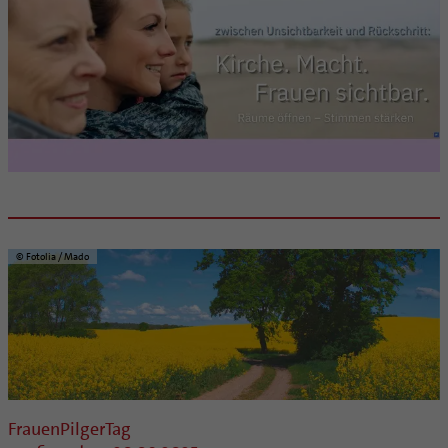
Coaching
Aufbrüche in der Kirche
Ehrenamtliche
KirchenZeitung online
Verwaltungsbeauftragte / Verwaltungsleitungen in
Pfarrgemeinden
© Fotolia / Mado
FrauenPilgerTag