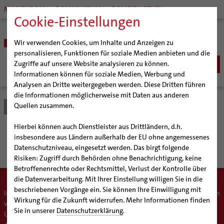
MARIENDOM
DOMMUSEUM
DOMBIBLIOTHEK
Cookie-Einstellungen
Wir verwenden Cookies, um Inhalte und Anzeigen zu
personalisieren, Funktionen für soziale Medien anbieten und die
Zugriffe auf unsere Website analysieren zu können.
Informationen können für soziale Medien, Werbung und
Analysen an Dritte weitergegeben werden. Diese Dritten führen
BISTUM
die Informationen möglicherweise mit Daten aus anderen
Quellen zusammen.
Bistum Hildesheim
Seelsorge
Seelsorgefelder
Frauen
Bischöfe
SEELSORGE
Organisation
Bischof Dr. Heiner Wilmer SCJ
Katholisch werden
Hierbei können auch Dienstleister aus Drittländern, d.h.
Pfarrgemeinden
Weihbischof Dr. Martin Marahrens
Generalvikariat
Frauenpastoral
insbesondere aus Ländern außerhalb der EU ohne angemessenes
Glaube leben
Wiedereintritt
Datenschutzniveau, eingesetzt werden. Das birgt folgende
Hildesheimer Dom
Bischof em. Norbert Trelle
Gremien
Taufe
Erwachsenenkatechumenat
Glaubensveranstaltungen
Risiken: Zugriff durch Behörden ohne Benachrichtigung, keine
Wallfahrten | Pilgern
Weihbischof em. Bongartz
Diözesangericht
Virtueller Rundgang durch den Dom
Erstkommunion
Fragen zur Taufe
Betroffenenrechte oder Rechtsmittel, Verlust der Kontrolle über
Veranstaltungen
Weihbischof em. Schwerdtfeger
Gemeindegremien
Tausendjähriger Rosenstock
Termine Wallfahrten und Pilgern
die Datenverarbeitung. Mit Ihrer Einstellung willigen Sie in die
Firmung
Erwachsenentaufe
beschriebenen Vorgänge ein. Sie können Ihre Einwilligung mit
Strategieprozess
Weihbischof em. Koitz
Die Hildesheimer Dommusik
Jakobswege im Bistum Hildesheim
In den vergangenen Jahrzehnten veränderten sich Lebenswirklichkeiten
Hochzeit
Taufsymbole
Wirkung für die Zukunft widerrufen. Mehr Informationen finden
von Frauen in bedeutsamer Weise. Derzeit geschieht ein großer
Jugend
Bischof em. Dr. Wüstenberg
Lebensende
Katholisch heiraten
Sie in unserer
Datenschutzerklärung
.
Umbruch in Gesellschaft und Kirche. Frauen sind herausgefordert,
Geschichte des Bistums
Sedisvakanz
Newsletter für Ministrantinnen und Ministranten