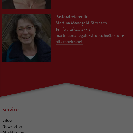
Pastoralreferentin
Martina Manegold-Strobach
Tel. (05121) 40 23 97
martina.manegold-strobach
@
bistum-
hildesheim.net
Service
Bilder
Newsletter
Direktorium