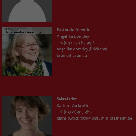
© Arnd
Pastoralreferentin
Hartmann/Nordseezeitung
Angelika Domdey
Tel. (0471) 30 85 99 6
angelika.domdey@dekanat-
bremerhaven.de
Sekretariat
Kathrin Vockroth
Tel. (05121) 307-369
kathrin.vockroth
@
bistum-hildesheim.de