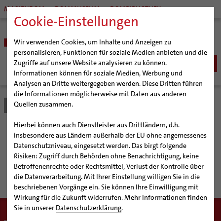
MARIENDOM
DOMMUSEUM
DOMBIBLIOTHEK
Cookie-Einstellungen
Wir verwenden Cookies, um Inhalte und Anzeigen zu
personalisieren, Funktionen für soziale Medien anbieten und die
Zugriffe auf unsere Website analysieren zu können.
Informationen können für soziale Medien, Werbung und
Analysen an Dritte weitergegeben werden. Diese Dritten führen
BISTUM
die Informationen möglicherweise mit Daten aus anderen
Quellen zusammen.
Bistum Hildesheim
Hinweisgeberschutzsystem
Bischöfe
SEELSORGE
Organisation
Bischof Dr. Heiner Wilmer SCJ
Katholisch werden
Hierbei können auch Dienstleister aus Drittländern, d.h.
BERATUNG & HILFE
Pfarrgemeinden
Weihbischof Dr. Martin Marahrens
Generalvikariat
Hinweisgeberschutzsystem
insbesondere aus Ländern außerhalb der EU ohne angemessenes
Glaube leben
Wiedereintritt
Ehe-, Familien-, und Lebensberatung (EFL)
Datenschutzniveau, eingesetzt werden. Das birgt folgende
BILDUNG & KULTUR
Hildesheimer Dom
Bischof em. Norbert Trelle
Gremien
Taufe
Erwachsenenkatechumenat
Glaubensveranstaltungen
Risiken: Zugriff durch Behörden ohne Benachrichtigung, keine
Schwangerenberatung
Wallfahrten | Pilgern
Weihbischof em. Bongartz
Diözesangericht
Virtueller Rundgang durch den Dom
Vorfälle melden und Hinweise ernst nehmen – Schutz
Schulen | Hochschulen
KIRCHE & GESELLSCHAFT
Erstkommunion
Fragen zur Taufe
Betroffenenrechte oder Rechtsmittel, Verlust der Kontrolle über
Prävention und Hilfe bei sexualisierter Gewalt
Beratungsstellen
für Hinweisgeber
Veranstaltungen
Weihbischof em. Schwerdtfeger
Gemeindegremien
Tausendjähriger Rosenstock
Termine Wallfahrten und Pilgern
Dommuseum
Katholische Schulen im Bistum
die Datenverarbeitung. Mit Ihrer Einstellung willigen Sie in die
Firmung
Erwachsenentaufe
Ökumene
SERVICE
Schuldnerberatung
beschriebenen Vorgänge ein. Sie können Ihre Einwilligung mit
Strategieprozess
Weihbischof em. Koitz
Die Hildesheimer Dommusik
Jakobswege im Bistum Hildesheim
Dombibliothek
Veranstaltungen
Hochzeit
Taufsymbole
Interreligiöser Dialog
Wirkung für die Zukunft widerrufen. Mehr Informationen finden
Caritas
Beratungsstellen
Angebote
Jugend
Bischof em. Dr. Wüstenberg
Bistumsarchiv
Schulpastoral
Lebensende
Katholisch heiraten
Sie in unserer
Datenschutzerklärung
.
Weltkirche
Bischöfliche Stiftung Gemeinsam für das Leben
Materialien
Abenteuer Glaube
Geschichte des Bistums
Sedisvakanz
Newsletter für Ministrantinnen und Ministranten
Katholische Akademie des Bistums Hildesheim
Hochschulpastoral
Projekte