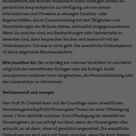
Kategoriale und Diakonale Seelsorge
ehrenamtlich) des Bistums Hildesheim sowie sonstigen Dritten als
Aufbrüche in der Kirche
persönliche Ansprechperson zur Verfügung, um von diesen
Notfall
Ehrenamtliche
Informationen und Hinweise zu etwaigen Gesetzes- oder
Polizei- und Feuerwehr
Regelverstößen, die im Zusammenhang mit den Tätigkeiten und
KirchenZeitung online
Schule
Dienstleistungen des Bistums stehen, vertraulich entgegenzunehmen.
Verwaltungsbeauftragte / Verwaltungsleitungen in
Wenn Sie unsicher sind, wie Beobachtungen oder Sachverhalte zu
Gefängnisseelsorge
Pfarrgemeinden
bewerten sind, dann besprechen Sie dies vertrauensvoll mit der
Segensorte
Ombudsperson. Um was es nicht geht: Die anwaltliche Ombudsperson
ist keine allgemeine Beschwerdestelle.
Bitte beachten Sie:
Der erste Weg bei internen Verstößen ist und bleibt
möglichst den betreffenden Kollegen oder die Kollegin direkt
anzusprechen und/oder Ihren Vorgesetzten, die Personalabteilung oder
den Generalvikar zu informieren.
Vertrauensvoll und anonym
Herr Prof. Dr. Cherkeh kann auf der Grundlage seiner anwaltlichen
Verschwiegenheitspflicht Hinweisgeber*innen vor einer Offenlegung
seiner / ihrer Identität schützen. Eine Offenlegung der Identität des
Hinweisgebers an uns erfolgt nur dann, wenn der Hinweisgeber dies
wünscht, es sei denn, diese ist gesetzlich angeordnet. Die anwaltliche
Ombudsperson wird auch mit Ihnen sprechen, wenn Sie Ihren Namen