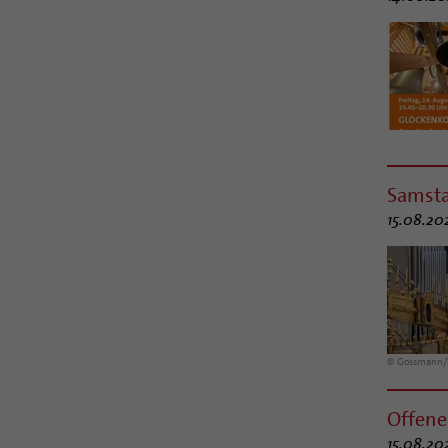
Samst
15.08.20
© Gossmann
Offene
15.08.20