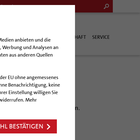
G & KULTUR
KIRCHE & GESELLSCHAFT
SERVICE
Medien anbieten und die
en, Werbung und Analysen an
aten aus anderen Quellen
lb der EU ohne angemessenes
hne Benachrichtigung, keine
rer Einstellung willigen Sie
 widerrufen. Mehr
Sie immer auf dem Laufenden.
L BESTÄTIGEN
hagen ; Langenhagen