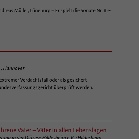
as Müller, Lüneburg – Er spielt die Sonate Nr. 8 e-
e ; Hannover
extremer Verdachtsfall oder als gesichert
Bundesverfassungsgericht überprüft werden.“
hrene Väter – Väter in allen Lebenslagen
dung in der Diözese Hildesheim e.V. ; Hildesheim