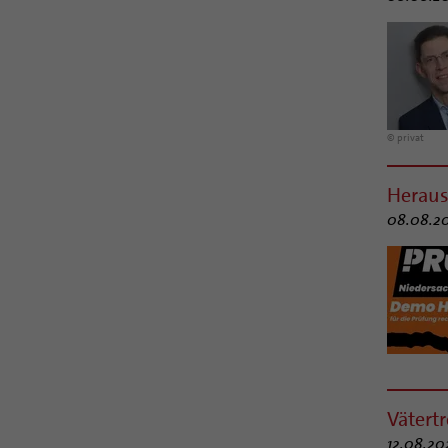
© privat
Heraus
08.08.20
Vätertr
12.08.20