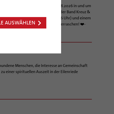
it einer Festwoche vom 23.8. bis 29.8.2026 in und um
it einem Familiengottesdienst mit der Band Kreuz &
en sie mit einem Festgottesdienst (16 Uhr) und einem
LE AUSWÄHLEN
Lassen Sie sich und ihre Kinder überraschen! ❤️-
ier.
rbundene Menschen, die Interesse an Gemeinschaft
zu einer spirituellen Auszeit in der Eilenriede