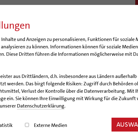
llungen
BISTUM
SEELSORGE
BERATUNG & HILFE
BILDUN
nhalte und Anzeigen zu personalisieren, Funktionen für soziale 
e analysieren zu können. Informationen können für soziale Medi
n. Diese Dritten führen die Informationen möglicherweise mit D
leister aus Drittländern, d.h. insbesondere aus Ländern außerha
zt werden. Das birgt folgende Risiken: Zugriff durch Behörden o
Veranstaltungen
smittel, Verlust der Kontrolle über die Datenverarbeitung. Mit Ih
ge ein. Sie können Ihre Einwilligung mit Wirkung für die Zukunft
sheim? Mit unserem Veranstaltungskalender bleiben 
 unserer
Datenschutzerklärung
.
AUSWAH
ern 75 Jahre Liebfrauenkirche!
atistik
Externe Medien
26, 21:45 Uhr - 29.08.2026, 21:45 Uhr ; Liebfrauenkirche, Langen