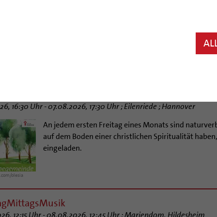
Vormerken! - Wir feiern 75 Jahre Liebfrauenkirche m
die Liebfrauenkirche! Wir beginnen die Festwoche m
Ton (11 Uhr) und Familienfest am 23.8. und beschließ
AL
besonderen musikalischen Gemeindefest am 29.8.26. 
liche Einladung, Ihr Vorbereitungsteam zur 75-Jahr-Fe
ruenegemeinde
6, 16:30 Uhr - 07.08.2026, 17:30 Uhr ; Eilenriede ; Hannover
An jedem ersten Freitag eines Monats sind naturve
auf dem Boden einer christlichen Spiritualität haben, 
eingeladen.
.com/olesia
agMittagsMusik
26, 12:15 Uhr - 08.08.2026, 12:45 Uhr ; Mariendom, Hildesheim