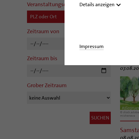
Veranstaltungsort
Details anzeigen
Zeitraum von
Impressum
Zeitraum bis
#dieg
07.08.202
Grober Zeitraum
© stock.adobe
misheneva
Samst
08.08.20