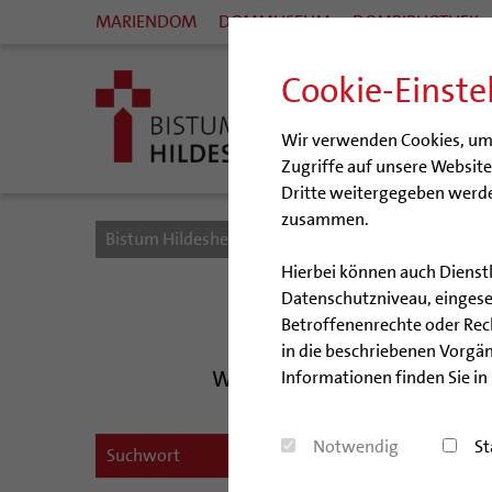
MARIENDOM
DOMMUSEUM
DOMBIBLIOTHEK
Cookie-Einste
Wir verwenden Cookies, um I
Zugriffe auf unsere Websit
Dritte weitergegeben werde
zusammen.
Bistum Hildesheim
Bistum
Veranstaltungen
Hierbei können auch Dienst
Datenschutzniveau, eingeset
Betroffenenrechte oder Recht
in die beschriebenen Vorgän
Was ist los im Bistum Hilde
Informationen finden Sie in
Wir fei
Notwendig
St
19.05.20