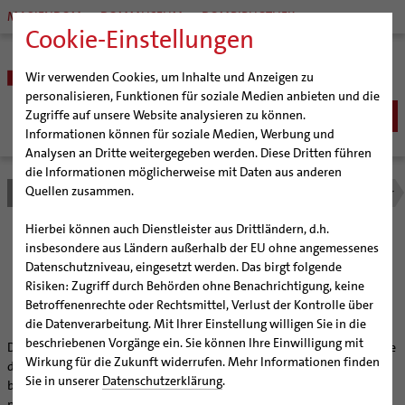
MARIENDOM
DOMMUSEUM
DOMBIBLIOTHEK
Cookie-Einstellungen
Wir verwenden Cookies, um Inhalte und Anzeigen zu
personalisieren, Funktionen für soziale Medien anbieten und die
Zugriffe auf unsere Website analysieren zu können.
Informationen können für soziale Medien, Werbung und
Analysen an Dritte weitergegeben werden. Diese Dritten führen
BISTUM
die Informationen möglicherweise mit Daten aus anderen
Quellen zusammen.
Bistum Hildesheim
Seelsorge
Seelsorgefelder
Arbeitnehmer
Bischöfe
SEELSORGE
Organisation
Bischof Dr. Heiner Wilmer SCJ
Katholisch werden
Hierbei können auch Dienstleister aus Drittländern, d.h.
Pfarrgemeinden
Weihbischof Dr. Martin Marahrens
Generalvikariat
Katholische
insbesondere aus Ländern außerhalb der EU ohne angemessenes
Glaube leben
Wiedereintritt
Datenschutzniveau, eingesetzt werden. Das birgt folgende
Hildesheimer Dom
Bischof em. Norbert Trelle
Gremien
Taufe
Erwachsenenkatechumenat
Glaubensveranstaltungen
Arbeitnehmerseelsorge
Risiken: Zugriff durch Behörden ohne Benachrichtigung, keine
Wallfahrten | Pilgern
Weihbischof em. Bongartz
Diözesangericht
Virtueller Rundgang durch den Dom
Erstkommunion
Fragen zur Taufe
Betroffenenrechte oder Rechtsmittel, Verlust der Kontrolle über
Veranstaltungen
Weihbischof em. Schwerdtfeger
Gemeindegremien
Tausendjähriger Rosenstock
Termine Wallfahrten und Pilgern
die Datenverarbeitung. Mit Ihrer Einstellung willigen Sie in die
Firmung
Erwachsenentaufe
beschriebenen Vorgänge ein. Sie können Ihre Einwilligung mit
Strategieprozess
Weihbischof em. Koitz
Die Hildesheimer Dommusik
Jakobswege im Bistum Hildesheim
Die Menschen in der Arbeitswelt finden in der Arbeitsnehmerseelsorge
Hochzeit
Taufsymbole
Wirkung für die Zukunft widerrufen. Mehr Informationen finden
der Pfarrgemeinden und Einrichtungen des Bistums Hildesheim
Jugend
Bischof em. Dr. Wüstenberg
Lebensende
Katholisch heiraten
Sie in unserer
Datenschutzerklärung
.
besondere Beachtung. Sie werden begleitet in den beruflichen,
Geschichte des Bistums
Sedisvakanz
Newsletter für Ministrantinnen und Ministranten
persönlichen und familiären Lebenswelten, besonders in schwierigen