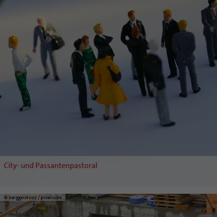
Coaching
Aufbrüche in der Kirche
Ehrenamtliche
KirchenZeitung online
Verwaltungsbeauftragte / Verwaltungsleitungen in
Pfarrgemeinden
City- und Passantenpastoral
© berggeist007 / pixelio.de