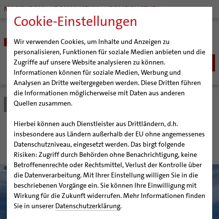
MARIENDOM
DOMMUSEUM
DOMBIBLIOTHEK
Cookie-Einstellungen
Wir verwenden Cookies, um Inhalte und Anzeigen zu
personalisieren, Funktionen für soziale Medien anbieten und die
Zugriffe auf unsere Website analysieren zu können.
Informationen können für soziale Medien, Werbung und
Analysen an Dritte weitergegeben werden. Diese Dritten führen
BISTUM
die Informationen möglicherweise mit Daten aus anderen
Quellen zusammen.
Bistum Hildesheim
Seelsorge
Seelsorgefelder
Bischöfe
SEELSORGE
Organisation
Bischof Dr. Heiner Wilmer SCJ
Katholisch werden
Hierbei können auch Dienstleister aus Drittländern, d.h.
Pfarrgemeinden
Weihbischof Dr. Martin Marahrens
Generalvikariat
Seelsorgefelder
insbesondere aus Ländern außerhalb der EU ohne angemessenes
Glaube leben
Wiedereintritt
Datenschutzniveau, eingesetzt werden. Das birgt folgende
Hildesheimer Dom
Bischof em. Norbert Trelle
Gremien
Taufe
Erwachsenenkatechumenat
Glaubensveranstaltungen
Risiken: Zugriff durch Behörden ohne Benachrichtigung, keine
Wallfahrten | Pilgern
Weihbischof em. Bongartz
Diözesangericht
Virtueller Rundgang durch den Dom
Erstkommunion
Fragen zur Taufe
Betroffenenrechte oder Rechtsmittel, Verlust der Kontrolle über
© Dietmar Meinert / pixelio.de
Veranstaltungen
Weihbischof em. Schwerdtfeger
Gemeindegremien
Tausendjähriger Rosenstock
Termine Wallfahrten und Pilgern
die Datenverarbeitung. Mit Ihrer Einstellung willigen Sie in die
Firmung
Erwachsenentaufe
beschriebenen Vorgänge ein. Sie können Ihre Einwilligung mit
Strategieprozess
Weihbischof em. Koitz
Die Hildesheimer Dommusik
Jakobswege im Bistum Hildesheim
Hochzeit
Taufsymbole
Wirkung für die Zukunft widerrufen. Mehr Informationen finden
Jugend
Bischof em. Dr. Wüstenberg
Lebensende
Katholisch heiraten
Sie in unserer
Datenschutzerklärung
.
Geschichte des Bistums
Sedisvakanz
Newsletter für Ministrantinnen und Ministranten