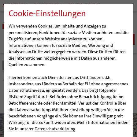
MARIENDOM
DOMMUSEUM
DOMBIBLIOTHEK
Cookie-Einstellungen
Wir verwenden Cookies, um Inhalte und Anzeigen zu
personalisieren, Funktionen für soziale Medien anbieten und die
Zugriffe auf unsere Website analysieren zu können.
Informationen können für soziale Medien, Werbung und
Analysen an Dritte weitergegeben werden. Diese Dritten führen
BISTUM
die Informationen möglicherweise mit Daten aus anderen
Quellen zusammen.
Bistum Hildesheim
Seelsorge
Hochzeit
Bischöfe
SEELSORGE
Organisation
Bischof Dr. Heiner Wilmer SCJ
Trausprüche aus der Bibel
Katholisch werden
Hierbei können auch Dienstleister aus Drittländern, d.h.
Pfarrgemeinden
Weihbischof Dr. Martin Marahrens
Generalvikariat
insbesondere aus Ländern außerhalb der EU ohne angemessenes
Glaube leben
Wiedereintritt
Datenschutzniveau, eingesetzt werden. Das birgt folgende
Hildesheimer Dom
Bischof em. Norbert Trelle
Gremien
Trausprüche aus der Bibel
Taufe
Erwachsenenkatechumenat
Glaubensveranstaltungen
Risiken: Zugriff durch Behörden ohne Benachrichtigung, keine
Wallfahrten | Pilgern
Weihbischof em. Bongartz
Diözesangericht
Virtueller Rundgang durch den Dom
Erstkommunion
Fragen zur Taufe
Betroffenenrechte oder Rechtsmittel, Verlust der Kontrolle über
Veranstaltungen
Weihbischof em. Schwerdtfeger
Gemeindegremien
Tausendjähriger Rosenstock
Termine Wallfahrten und Pilgern
die Datenverarbeitung. Mit Ihrer Einstellung willigen Sie in die
Firmung
Erwachsenentaufe
beschriebenen Vorgänge ein. Sie können Ihre Einwilligung mit
Strategieprozess
Weihbischof em. Koitz
Die Hildesheimer Dommusik
Jakobswege im Bistum Hildesheim
Hochzeit
Taufsymbole
Wirkung für die Zukunft widerrufen. Mehr Informationen finden
Jugend
Bischof em. Dr. Wüstenberg
Katholisch heiraten
Sie in unserer
Datenschutzerklärung
.
Geschichte des Bistums
Sedisvakanz
Newsletter für Ministrantinnen und Ministranten