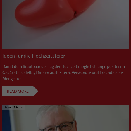
Ideen für die Hochzeitsfeier
Damit dem Brautpaar der Tag der Hochzeit möglichst lange positiv im
Gedächtnis bleibt, können auch Eltern, Verwandte und Freunde eine
Menge tun.
READ MORE
© Jens Schulze