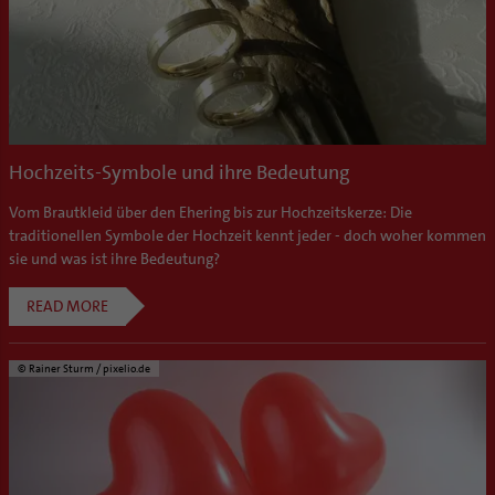
Hochzeits-Symbole und ihre Bedeutung
Vom Brautkleid über den Ehering bis zur Hochzeitskerze: Die
traditionellen Symbole der Hochzeit kennt jeder - doch woher kommen
sie und was ist ihre Bedeutung?
READ MORE
© Rainer Sturm / pixelio.de