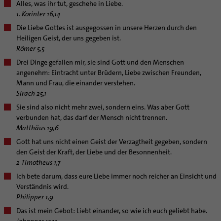
Unterstützungsangebot für Seelsorgende
Alles, was ihr tut, geschehe in Liebe.
Aktuelles
1. Korinter 16,14
Supervision
Veranstaltungen
Die Liebe Gottes ist ausgegossen in unsere Herzen durch den
Coaching
Heiligen Geist, der uns gegeben ist.
Aufbrüche in der Kirche
Römer 5,5
Ehrenamtliche
Drei Dinge gefallen mir, sie sind Gott und den Menschen
KirchenZeitung online
angenehm: Eintracht unter Brüdern, Liebe zwischen Freunden,
Mann und Frau, die einander verstehen.
Verwaltungsbeauftragte / Verwaltungsleitungen in
Sirach 25,1
Pfarrgemeinden
Sie sind also nicht mehr zwei, sondern eins. Was aber Gott
verbunden hat, das darf der Mensch nicht trennen.
Matthäus 19,6
Gott hat uns nicht einen Geist der Verzagtheit gegeben, sondern
den Geist der Kraft, der Liebe und der Besonnenheit.
2 Timotheus 1,
7
Ich bete darum, dass eure Liebe immer noch reicher an Einsicht und
Verständnis wird.
Philipper 1,9
Das ist mein Gebot: Liebt einander, so wie ich euch geliebt habe.
Johannes 15,12