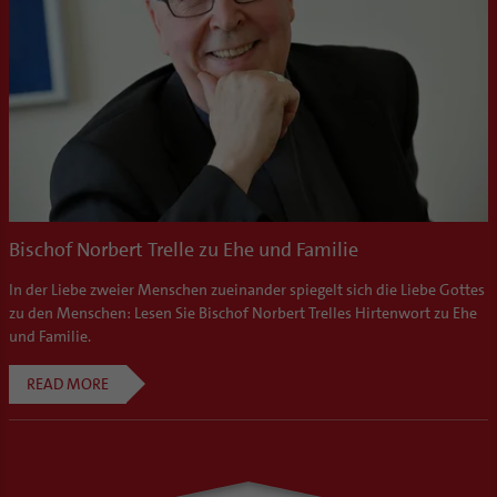
Bischof Norbert Trelle zu Ehe und Familie
In der Liebe zweier Menschen zueinander spiegelt sich die Liebe Gottes
zu den Menschen: Lesen Sie Bischof Norbert Trelles Hirtenwort zu Ehe
und Familie.
READ MORE