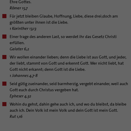
Schuldnerberatung
Ehre Gottes.
Hospiz
Kirchenmusiker:in
Dombibliothek
Veranstaltungen
Interreligiöser Dialog
Römer 15,7
Caritas
Beratungsstellen
Angebote
Internet- und Telefon
Religionslehrer:in
Bistumsarchiv
Schulpastoral
Weltkirche
Für jetzt bleiben Glaube, Hoffnung, Liebe, diese drei;doch am
Bischöfliche Stiftung Gemeinsam für das Leben
Materialien
Abenteuer Glaube
Krankenhaus
Freiwilligendienst
Katholische Akademie des Bistums Hildesheim
Hochschulpastoral
Projekte
größten unter ihnen ist die Liebe.
Bolivienpartnerschaft
Bolivienpartnerschaft
Unterstützung für Pfarreien und Einrichtungen
Aktuelles
Künstler
Soziale Berufe in der Caritas
LÜCHTENHOF
Religionsunterricht
Bestände
Stärkung der Demokratie | Einsatz gegen Diskriminierung
1 Korinther 13,13
Internationale Freiwilligendienste
Projektförderung
Bolivienkommission
Prävention
Altersvorsorge und Ruhestand
Glaubenswege
Familienbildungsstätten
Service
Buchreihen
Einer trage des anderen Last, so werdet ihr das Gesetz Christi
Katholische Büros
Internationale Freiwilligendienste
Café Bolivia
Aktuelles
Fortbildungen
Arbeitshilfen
erfüllen.
Ehe - Familie - Geschlechtergerechtigkeit
Katholische Erwachsenenbildung
Stellenanzeigen
Gemeindeservice
Schöpfungsgerecht 2035
Aus dem Bistum in die Welt
Beratung Direktpartnerschaften
Rückkehrenden-Engagement (ehemalige Freiwillige)
Galater 6,2
Stellenangebote
Bistumsatlas
Kategoriale und Diakonale Seelsorge
Forschungsinstitut für Philosophie Hannover
Digitaler Lesesaal
Infobrief Weltkirche
Finanzielle Förderung der Bolivienpartnerschaft
Outgoing
Wir machen Kirche - schöpfungsgerecht
Wir wollen einander lieben; denn die Liebe ist aus Gott, und jeder,
Liturgie und Kirchenmusik
Beruf und Familie
Notfall
Verein für Geschichte und Kunst im Bistum Hildesheim
der liebt, stammt von Gott und erkennt Gott. Wer nicht liebt, hat
missio-Regionalstelle
Ökologische Fonds
Incoming
Biologische Vielfalt
Lokale Kirchenentwicklung
KODA
Polizei- und Feuerwehr
Dombibliothek Hildesheim
Gott nicht erkannt; denn Gott ist die Liebe.
Politische Lobbyarbeit
Taizé-Fahrt Herbst 2026
Engagiert in der Gesellschaft
#diegruenegemeinde
Direktorium
1 Johannes 4,7-8
Schule
Bundeskonferenz der kirchlichen Archive in Deutschland
Partnerschaftsvereinbarung
Energetisches Sanieren
Internationale Freiwilligendienste
Mitarbeitervertretung
Seid gütig zueinander, seid barmherzig, vergebt einander, weil auch
Gefängnisseelsorge
Bolivienpartnerschaft Bistum Trier
Fördermittel finden
Gott euch durch Christus vergeben hat.
Netzwerk ChancenGleich
Institutionelles Schutzkonzept
Segensorte
Epheser 4,32
Bolivienreise mit Bischof Heiner
Mobilität
Büchereien
Kirchlicher Anzeiger
Wohin du gehst, dahin gehe auch ich, und wo du bleibst, da bleibe
Bolivientag 2026
Ökotheologie
Medienstelle
Kirchliches Arbeitsrecht
auch ich. Dein Volk ist mein Volk und dein Gott ist mein Gott.
Schöpfungsspiritualität
Newsletter
Schematismus
Rut 1,16
Umweltbildung
Personalentwicklung
Zukunftsräume