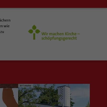
Dächern
en wie
 zu
© F. Höchtl