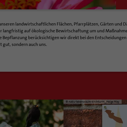
 unseren landwirtschaftlichen Flächen, Pfarrplätzen, Gärten und 
wir langfristig auf ökologische Bewirtschaftung um und Maßnahm
 Bepflanzung berücksichtigen wir direkt bei den Entscheidungen
t gut, sondern auch uns.
© nabu-lebensraum-kirchturm_Helge May