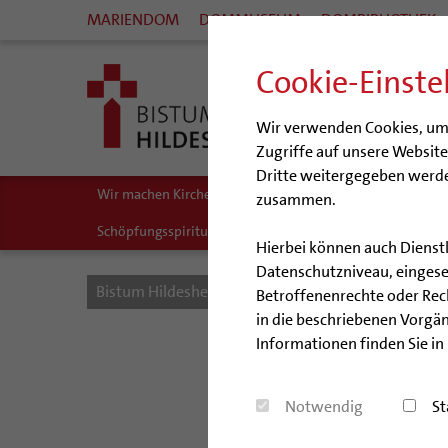
MARIENDOM
DOMMUSEUM
DOMBIBLIOTHEK
Cookie-Einste
Wir verwenden Cookies, um I
Zugriffe auf unsere Websit
Dritte weitergegeben werde
Wir machen Kirche - schöpfungsgerecht
Biologische Vie
zusammen.
Schöpfungsspiritualität
Umweltbildung
Zukunftsr
Hierbei können auch Dienst
Datenschutzniveau, eingeset
Bistum Hildesheim
Kirche & Gesellschaft
Sc
Betroffenenrechte oder Recht
in die beschriebenen Vorgän
Informationen finden Sie in
Notwendig
St