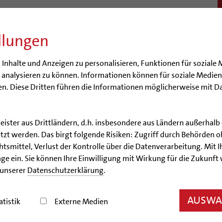
llungen
BISTUM
SEELSORGE
BERATUNG & HILFE
BILDUN
nhalte und Anzeigen zu personalisieren, Funktionen für soziale 
e analysieren zu können. Informationen können für soziale Medi
n. Diese Dritten führen die Informationen möglicherweise mit D
lfalt
Engagiert in der Gesellschaft
Energetisches Sanieren
Förderm
äume
Aktuelles
Veranstaltungen
leister aus Drittländern, d.h. insbesondere aus Ländern außerha
zt werden. Das birgt folgende Risiken: Zugriff durch Behörden o
höpfungsgerecht 2035
Biologische Vielfalt
smittel, Verlust der Kontrolle über die Datenverarbeitung. Mit Ih
ge ein. Sie können Ihre Einwilligung mit Wirkung für die Zukunft
 unserer
Datenschutzerklärung
.
Biologische Vielfalt
AUSWAH
atistik
Externe Medien
Und wie sieht dein Natur-Paradies aus?