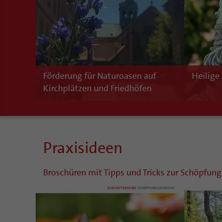
Förderung für Naturoasen auf
Heilige
Kirchplätzen und Friedhöfen
Praxisideen
Broschüren mit Tipps und Tricks zur Schöpfung