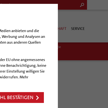
G & KULTUR
KIRCHE & GESELLSCHAFT
SERVICE
Medien anbieten und die
en, Werbung und Analysen an
aten aus anderen Quellen
ittel finden
Mobilität
Ökotheologie
lb der EU ohne angemessenes
hne Benachrichtigung, keine
rer Einstellung willigen Sie
 widerrufen. Mehr
L BESTÄTIGEN