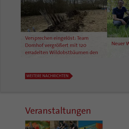
Versprechen eingelöst: Team
Neuer W
Domhof vergrößert mit 120
erradelten Wildobstbäumen den
neuen Wald an der Senator-Braun-
Allee
WEITERE NACHRICHTEN
Veranstaltungen