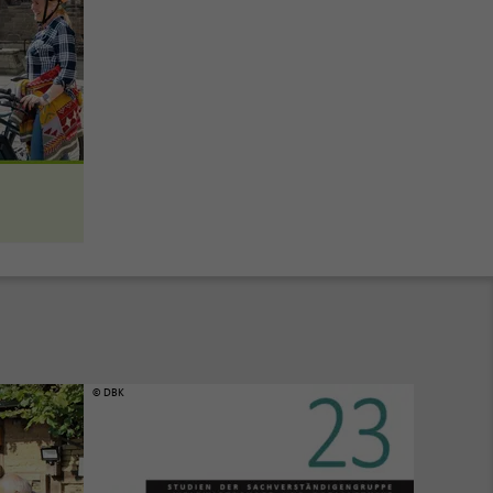
© DBK