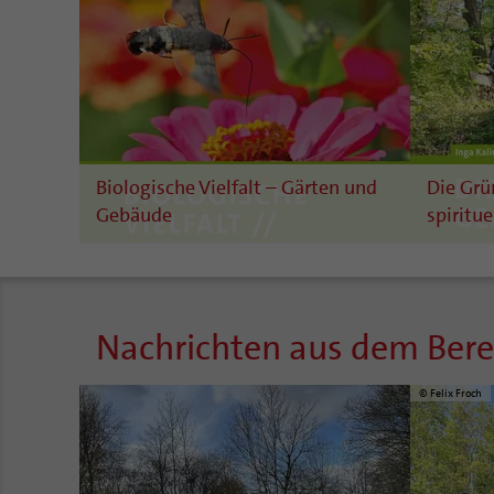
Biologische Vielfalt – Gärten und
Die Grü
Gebäude
spiritue
Nachrichten aus dem Bereic
© Felix Froch