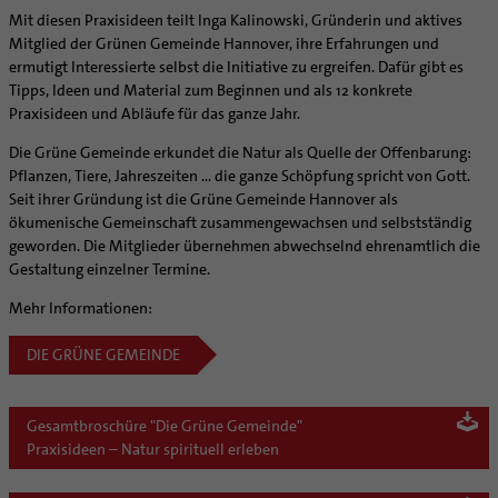
Personalentwicklung
Mit diesen Praxisideen teilt Inga Kalinowski, Gründerin und aktives
Unterstützungsangebot für Seelsorgende
Mitglied der Grünen Gemeinde Hannover, ihre Erfahrungen und
ermutigt Interessierte selbst die Initiative zu ergreifen. Dafür gibt es
Supervision
Tipps, Ideen und Material zum Beginnen und als 12 konkrete
Coaching
Praxisideen und Abläufe für das ganze Jahr.
Aufbrüche in der Kirche
Die Grüne Gemeinde erkundet die Natur als Quelle der Offenbarung:
Ehrenamtliche
Pflanzen, Tiere, Jahreszeiten … die ganze Schöpfung spricht von Gott.
KirchenZeitung online
Seit ihrer Gründung ist die Grüne Gemeinde Hannover als
ökumenische Gemeinschaft zusammengewachsen und selbstständig
Verwaltungsbeauftragte / Verwaltungsleitungen in
geworden. Die Mitglieder übernehmen abwechselnd ehrenamtlich die
Pfarrgemeinden
Gestaltung einzelner Termine.
Mehr Informationen:
DIE GRÜNE GEMEINDE
Gesamtbroschüre "Die Grüne Gemeinde"
Praxisideen – Natur spirituell erleben