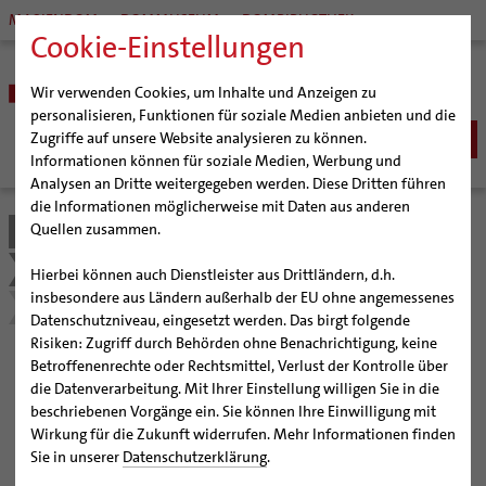
MARIENDOM
DOMMUSEUM
DOMBIBLIOTHEK
Cookie-Einstellungen
Wir verwenden Cookies, um Inhalte und Anzeigen zu
personalisieren, Funktionen für soziale Medien anbieten und die
Zugriffe auf unsere Website analysieren zu können.
Informationen können für soziale Medien, Werbung und
Analysen an Dritte weitergegeben werden. Diese Dritten führen
BISTUM
die Informationen möglicherweise mit Daten aus anderen
Quellen zusammen.
Bistum Hildesheim
Kirche & Gesellschaft
Bischöfe
SEELSORGE
Organisation
Bischof Dr. Heiner Wilmer SCJ
Schöpfungsgerecht 2035
Katholisch werden
Hierbei können auch Dienstleister aus Drittländern, d.h.
BERATUNG & HILFE
Pfarrgemeinden
Weihbischof Dr. Martin Marahrens
Generalvikariat
insbesondere aus Ländern außerhalb der EU ohne angemessenes
Glaube leben
Wiedereintritt
Die Grüne Gemeinde – Natur spirituell erleben
Ehe-, Familien-, und Lebensberatung (EFL)
Datenschutzniveau, eingesetzt werden. Das birgt folgende
BILDUNG & KULTUR
Hildesheimer Dom
Bischof em. Norbert Trelle
Gremien
Taufe
Erwachsenenkatechumenat
Glaubensveranstaltungen
Risiken: Zugriff durch Behörden ohne Benachrichtigung, keine
Schwangerenberatung
Wallfahrten | Pilgern
Weihbischof em. Bongartz
Diözesangericht
Virtueller Rundgang durch den Dom
Schulen | Hochschulen
KIRCHE & GESELLSCHAFT
Erstkommunion
Fragen zur Taufe
Betroffenenrechte oder Rechtsmittel, Verlust der Kontrolle über
Die Grüne Gemeinde –
Prävention und Hilfe bei sexualisierter Gewalt
Beratungsstellen
Veranstaltungen
Weihbischof em. Schwerdtfeger
Gemeindegremien
Tausendjähriger Rosenstock
Termine Wallfahrten und Pilgern
Dommuseum
Katholische Schulen im Bistum
die Datenverarbeitung. Mit Ihrer Einstellung willigen Sie in die
Firmung
Erwachsenentaufe
Ökumene
Schuldnerberatung
beschriebenen Vorgänge ein. Sie können Ihre Einwilligung mit
Natur spirituell erleben
Strategieprozess
Weihbischof em. Koitz
Die Hildesheimer Dommusik
Jakobswege im Bistum Hildesheim
Dombibliothek
Veranstaltungen
Hochzeit
Taufsymbole
Interreligiöser Dialog
Wirkung für die Zukunft widerrufen. Mehr Informationen finden
Caritas
Beratungsstellen
Jugend
Bischof em. Dr. Wüstenberg
Bistumsarchiv
Schulpastoral
Lebensende
Katholisch heiraten
Sie in unserer
Datenschutzerklärung
.
Weltkirche
Bischöfliche Stiftung Gemeinsam für das Leben
Praxisideen
Geschichte des Bistums
Sedisvakanz
Newsletter für Ministrantinnen und Ministranten
Katholische Akademie des Bistums Hildesheim
Hochschulpastoral
Projekte