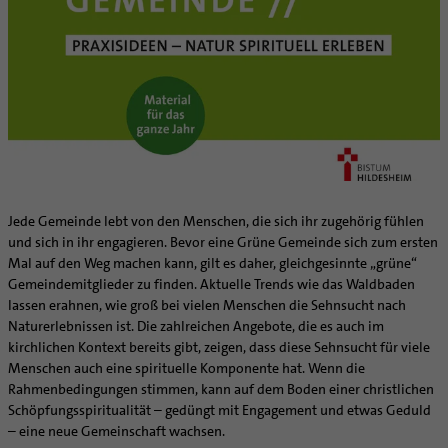
Kategoriale und Diakonale Seelsorge
SERVICE
Notfall
Polizei- und Feuerwehr
Angebote
Schule
Materialien
Abenteuer Glaube
Gefängnisseelsorge
Unterstützung für Pfarreien und Einrichtungen
Aktuelles
Segensorte
Prävention
Altersvorsorge und Ruhestand
Fortbildungen
Arbeitshilfen
Stellenangebote
Bistumsatlas
Jede Gemeinde lebt von den Menschen, die sich ihr zugehörig fühlen
Liturgie und Kirchenmusik
Beruf und Familie
und sich in ihr engagieren. Bevor eine Grüne Gemeinde sich zum ersten
Lokale Kirchenentwicklung
KODA
Mal auf den Weg machen kann, gilt es daher, gleichgesinnte „grüne“
Gemeindemitglieder zu finden. Aktuelle Trends wie das Waldbaden
#diegruenegemeinde
Direktorium
lassen erahnen, wie groß bei vielen Menschen die Sehnsucht nach
Internationale Freiwilligendienste
Mitarbeitervertretung
Naturerlebnissen ist. Die zahlreichen Angebote, die es auch im
Netzwerk ChancenGleich
Institutionelles Schutzkonzept
kirchlichen Kontext bereits gibt, zeigen, dass diese Sehnsucht für viele
Menschen auch eine spirituelle Komponente hat. Wenn die
Büchereien
Kirchlicher Anzeiger
Rahmenbedingungen stimmen, kann auf dem Boden einer christlichen
Medienstelle
Kirchliches Arbeitsrecht
Schöpfungsspiritualität – gedüngt mit Engagement und etwas Geduld
Newsletter
Schematismus
– eine neue Gemeinschaft wachsen.