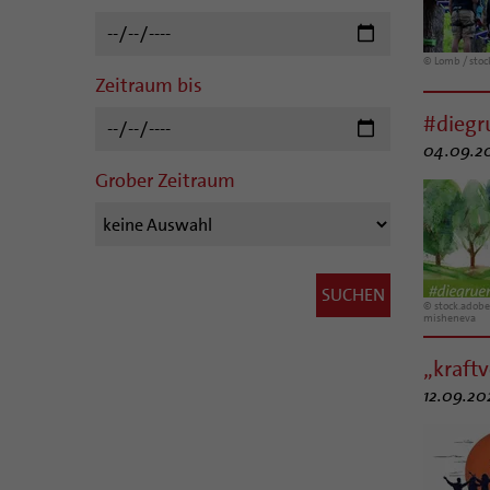
© Lomb / sto
Zeitraum bis
#dieg
04.09.20
Grober Zeitraum
© stock.adobe
misheneva
„kraft
12.09.20