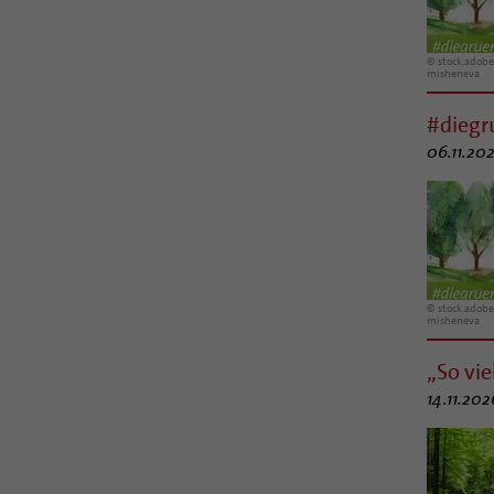
© stock.adobe
misheneva
#dieg
06.11.202
© stock.adobe
misheneva
„So vie
14.11.202