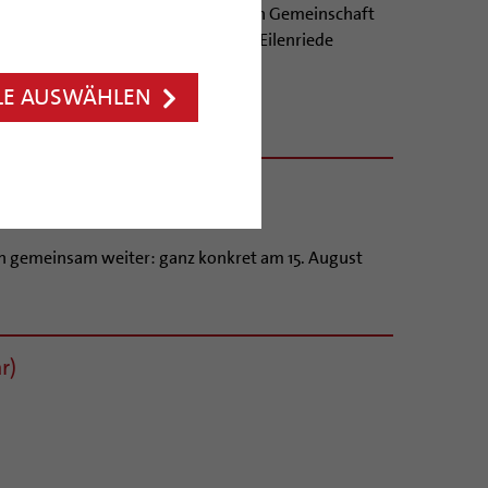
rbundene Menschen, die Interesse an Gemeinschaft
zu einer spirituellen Auszeit in der Eilenriede
LE AUSWÄHLEN
n gemeinsam weiter: ganz konkret am 15. August
r)