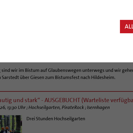
An jedem ersten Freitag eines Monats sind naturve
auf dem Boden einer christlichen Spiritualität haben, 
eingeladen.
AL
.com/olesia
our: „Wer bin ich?“
26 ; Von Sarstedt über Giesen nach Hildesheim
ig sind wir im Bistum auf Glaubenswegen unterwegs und wir gehe
 Sarstedt über Giesen zum Bistumsfest nach Hildesheim.
mutig und stark“ - AUSGEBUCHT (Warteliste verfügba
26, 13:30 Uhr ; Hochseilgarten, PirateRock ; Isernhagen
Drei Stunden Hochseilgarten