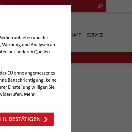
G & KULTUR
KIRCHE & GESELLSCHAFT
SERVICE
Medien anbieten und die
en, Werbung und Analysen an
aten aus anderen Quellen
lb der EU ohne angemessenes
hne Benachrichtigung, keine
rer Einstellung willigen Sie
)leben
 widerrufen. Mehr
L BESTÄTIGEN