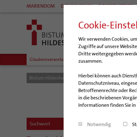
MARIENDOM
DOMMUSEUM
DOMBIBLIOTHEK
Cookie-Einste
Wir verwenden Cookies, um I
Zugriffe auf unsere Websit
Dritte weitergegeben werde
Glaubensveranstaltungen
zusammen.
Hierbei können auch Dienst
Bistum Hildesheim
Seelsorge
Glaube leben
Datenschutzniveau, eingeset
Betroffenenrechte oder Recht
Veran
in die beschriebenen Vorgän
Informationen finden Sie in
#dieg
Notwendig
St
07.08.202