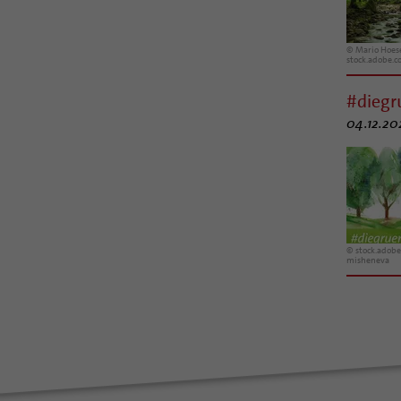
© Mario Hoese
stock.adobe.
#dieg
04.12.202
© stock.adobe
misheneva