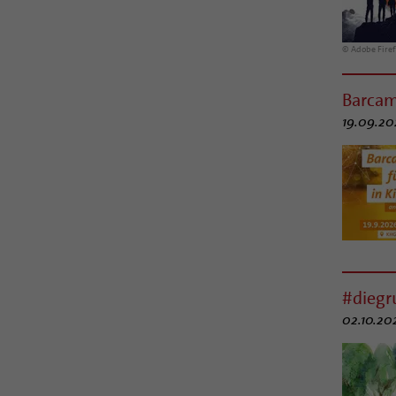
© Adobe Firef
Barcam
19.09.20
#dieg
02.10.202