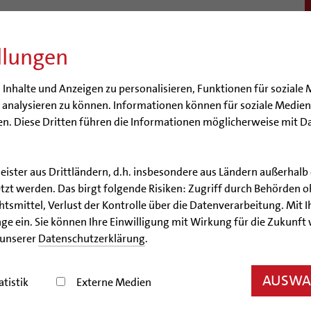
llungen
BISTUM
SEELSORGE
BERATUNG & HILFE
BILDUN
nhalte und Anzeigen zu personalisieren, Funktionen für soziale 
e analysieren zu können. Informationen können für soziale Medi
n. Diese Dritten führen die Informationen möglicherweise mit D
leister aus Drittländern, d.h. insbesondere aus Ländern außerha
Glaubensveranstaltungen
zt werden. Das birgt folgende Risiken: Zugriff durch Behörden o
smittel, Verlust der Kontrolle über die Datenverarbeitung. Mit Ih
staltungen zum Glauben(s
ge ein. Sie können Ihre Einwilligung mit Wirkung für die Zukunft
 unserer
Datenschutzerklärung
.
ruenegemeinde
AUSWAH
atistik
Externe Medien
6, 16:30 Uhr - 07.08.2026, 17:30 Uhr ; Eilenriede ; Hannover