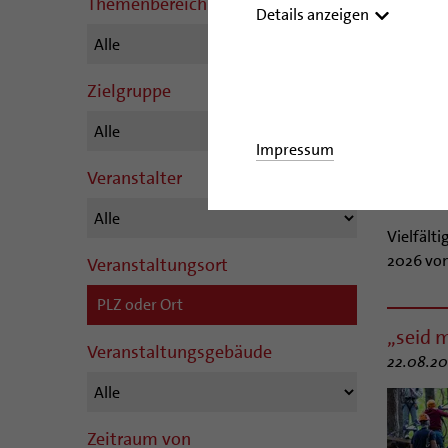
Themenbereich
Details anzeigen
Zielgruppe
© stock.adobe
misheneva
Impressum
Pilgert
Veranstalter
15.08.20
Vielfält
2026 von
Veranstaltungsort
„seid 
Veranstaltungsgebäude
22.08.20
Zeitraum von