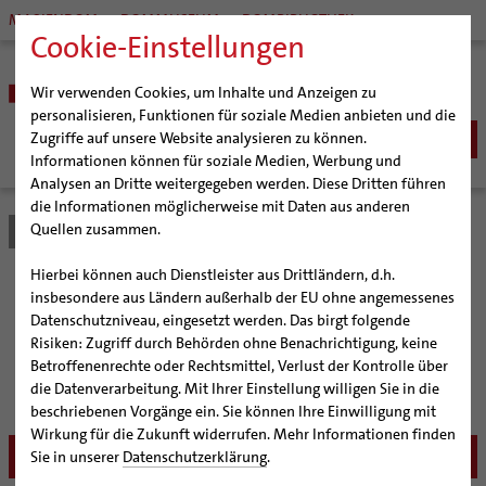
MARIENDOM
DOMMUSEUM
DOMBIBLIOTHEK
Cookie-Einstellungen
Wir verwenden Cookies, um Inhalte und Anzeigen zu
personalisieren, Funktionen für soziale Medien anbieten und die
Zugriffe auf unsere Website analysieren zu können.
Informationen können für soziale Medien, Werbung und
Analysen an Dritte weitergegeben werden. Diese Dritten führen
BISTUM
die Informationen möglicherweise mit Daten aus anderen
Quellen zusammen.
Bistum Hildesheim
Service
Angebote
Fortbildungen
Bischöfe
SEELSORGE
Organisation
Bischof Dr. Heiner Wilmer SCJ
Katholisch werden
Hierbei können auch Dienstleister aus Drittländern, d.h.
BERATUNG & HILFE
Pfarrgemeinden
Weihbischof Dr. Martin Marahrens
Generalvikariat
Fortbildungen
insbesondere aus Ländern außerhalb der EU ohne angemessenes
Glaube leben
Wiedereintritt
Ehe-, Familien-, und Lebensberatung (EFL)
Datenschutzniveau, eingesetzt werden. Das birgt folgende
BILDUNG & KULTUR
Hildesheimer Dom
Bischof em. Norbert Trelle
Gremien
Taufe
Erwachsenenkatechumenat
Glaubensveranstaltungen
Risiken: Zugriff durch Behörden ohne Benachrichtigung, keine
Schwangerenberatung
Wallfahrten | Pilgern
Weihbischof em. Bongartz
Diözesangericht
Virtueller Rundgang durch den Dom
Informieren Sie sich über die aktuellen
Schulen | Hochschulen
KIRCHE & GESELLSCHAFT
Erstkommunion
Fragen zur Taufe
Betroffenenrechte oder Rechtsmittel, Verlust der Kontrolle über
Prävention und Hilfe bei sexualisierter Gewalt
Beratungsstellen
Fortbildungsangebote des Bistums Hildesheim
Veranstaltungen
Weihbischof em. Schwerdtfeger
Gemeindegremien
Tausendjähriger Rosenstock
Termine Wallfahrten und Pilgern
Dommuseum
Katholische Schulen im Bistum
die Datenverarbeitung. Mit Ihrer Einstellung willigen Sie in die
Firmung
Erwachsenentaufe
Ökumene
SERVICE
Schuldnerberatung
beschriebenen Vorgänge ein. Sie können Ihre Einwilligung mit
Strategieprozess
Weihbischof em. Koitz
Die Hildesheimer Dommusik
Jakobswege im Bistum Hildesheim
Dombibliothek
Veranstaltungen
Hochzeit
Taufsymbole
Interreligiöser Dialog
Wirkung für die Zukunft widerrufen. Mehr Informationen finden
Caritas
Beratungsstellen
Angebote
Jugend
Bischof em. Dr. Wüstenberg
Bistumsarchiv
Schulpastoral
Lebensende
Katholisch heiraten
Sie in unserer
Datenschutzerklärung
.
Weltkirche
Bischöfliche Stiftung Gemeinsam für das Leben
Abenteuer Glaube
Geschichte des Bistums
Sedisvakanz
Newsletter für Ministrantinnen und Ministranten
Katholische Akademie des Bistums Hildesheim
Hochschulpastoral
Projekte