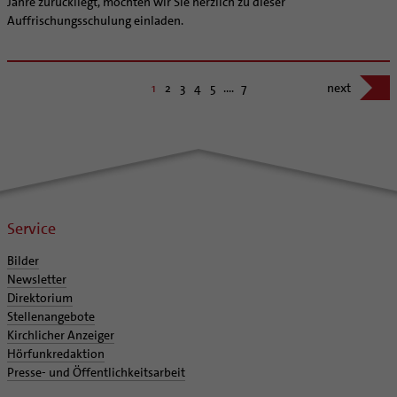
Jahre zurückliegt, möchten wir Sie herzlich zu dieser
Auffrischungsschulung einladen.
1
2
3
4
5
....
7
next
Service
Bilder
Newsletter
Direktorium
Stellenangebote
Kirchlicher Anzeiger
Hörfunkredaktion
Presse- und Öffentlichkeitsarbeit