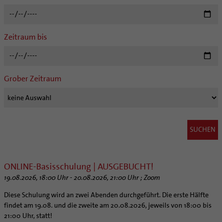
Kategoriale und Diakonale Seelsorge
Aufbrüche in der Kirche
Notfall
Ehrenamtliche
Polizei- und Feuerwehr
KirchenZeitung online
Zeitraum bis
Schule
Verwaltungsbeauftragte / Verwaltungsleitungen in
Gefängnisseelsorge
Pfarrgemeinden
Segensorte
Materialien
Grober Zeitraum
Aktuelles
Altersvorsorge und Ruhestand
Arbeitshilfen
Bistumsatlas
Beruf und Familie
KODA
ONLINE-Basisschulung | AUSGEBUCHT!
Direktorium
19.08.2026, 18:00 Uhr - 20.08.2026, 21:00 Uhr ; Zoom
Mitarbeitervertretung
Diese Schulung wird an zwei Abenden durchgeführt. Die erste Hälfte
Institutionelles Schutzkonzept
findet am 19.08. und die zweite am 20.08.2026, jeweils von 18:00 bis
21:00 Uhr, statt!
Kirchlicher Anzeiger