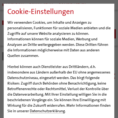
MARIENDOM
DOMMUSEUM
DOMBIBLIOTHEK
Cookie-Einstellungen
Wir verwenden Cookies, um Inhalte und Anzeigen zu
personalisieren, Funktionen für soziale Medien anbieten und die
Zugriffe auf unsere Website analysieren zu können.
Informationen können für soziale Medien, Werbung und
Analysen an Dritte weitergegeben werden. Diese Dritten führen
BISTUM
die Informationen möglicherweise mit Daten aus anderen
Quellen zusammen.
Bistum Hildesheim
Seelsorge
Taufe
Erwachsenentaufe
Bischöfe
SEELSORGE
Organisation
Bischof Dr. Heiner Wilmer SCJ
Katholisch werden
Hierbei können auch Dienstleister aus Drittländern, d.h.
Pfarrgemeinden
Weihbischof Dr. Martin Marahrens
Generalvikariat
Die Erwachsenentaufe steht
insbesondere aus Ländern außerhalb der EU ohne angemessenes
Glaube leben
Wiedereintritt
Datenschutzniveau, eingesetzt werden. Das birgt folgende
Hildesheimer Dom
Bischof em. Norbert Trelle
Gremien
Taufe
Erwachsenenkatechumenat
Glaubensveranstaltungen
jedem offen
Risiken: Zugriff durch Behörden ohne Benachrichtigung, keine
Wallfahrten | Pilgern
Weihbischof em. Bongartz
Diözesangericht
Virtueller Rundgang durch den Dom
Fragen zur Taufe
Betroffenenrechte oder Rechtsmittel, Verlust der Kontrolle über
Veranstaltungen
Weihbischof em. Schwerdtfeger
Gemeindegremien
Tausendjähriger Rosenstock
Termine Wallfahrten und Pilgern
die Datenverarbeitung. Mit Ihrer Einstellung willigen Sie in die
Erwachsenentaufe
Wer als Kind nicht getauft worden ist, kann sich auch
beschriebenen Vorgänge ein. Sie können Ihre Einwilligung mit
Strategieprozess
Weihbischof em. Koitz
Die Hildesheimer Dommusik
Jakobswege im Bistum Hildesheim
später als Erwachsener noch taufen lassen – die Taufe
Taufsymbole
Wirkung für die Zukunft widerrufen. Mehr Informationen finden
steht jedem Menschen offen.
Jugend
Bischof em. Dr. Wüstenberg
Sie in unserer
Datenschutzerklärung
.
Erstkommunion
Geschichte des Bistums
Sedisvakanz
Newsletter für Ministrantinnen und Ministranten