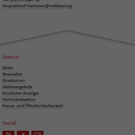
Coaching
hospizdienst-hannover
@
malteser.org
Aufbrüche in der Kirche
Ehrenamtliche
KirchenZeitung online
Verwaltungsbeauftragte / Verwaltungsleitungen in
Pfarrgemeinden
Service
Bilder
Newsletter
Direktorium
Stellenangebote
Kirchlicher Anzeiger
Hörfunkredaktion
Presse- und Öffentlichkeitsarbeit
Social