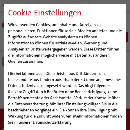
MARIENDOM
DOMMUSEUM
DOMBIBLIOTHEK
Cookie-Einstellungen
Wir verwenden Cookies, um Inhalte und Anzeigen zu
personalisieren, Funktionen für soziale Medien anbieten und die
Zugriffe auf unsere Website analysieren zu können.
Informationen können für soziale Medien, Werbung und
Analysen an Dritte weitergegeben werden. Diese Dritten führen
BISTUM
die Informationen möglicherweise mit Daten aus anderen
Quellen zusammen.
Bistum Hildesheim
Seelsorge
Seelsorgefelder
Hospiz
Bischöfe
SEELSORGE
Organisation
Bischof Dr. Heiner Wilmer SCJ
Katholisch werden
Hierbei können auch Dienstleister aus Drittländern, d.h.
Pfarrgemeinden
Weihbischof Dr. Martin Marahrens
Generalvikariat
Hospiz-Seelsorge: Sterben
insbesondere aus Ländern außerhalb der EU ohne angemessenes
Glaube leben
Wiedereintritt
Datenschutzniveau, eingesetzt werden. Das birgt folgende
Hildesheimer Dom
Bischof em. Norbert Trelle
Gremien
Taufe
Erwachsenenkatechumenat
Glaubensveranstaltungen
in Würde ermöglichen
Risiken: Zugriff durch Behörden ohne Benachrichtigung, keine
Wallfahrten | Pilgern
Weihbischof em. Bongartz
Diözesangericht
Virtueller Rundgang durch den Dom
Erstkommunion
Fragen zur Taufe
Betroffenenrechte oder Rechtsmittel, Verlust der Kontrolle über
Veranstaltungen
Weihbischof em. Schwerdtfeger
Gemeindegremien
Tausendjähriger Rosenstock
Termine Wallfahrten und Pilgern
die Datenverarbeitung. Mit Ihrer Einstellung willigen Sie in die
Firmung
Erwachsenentaufe
beschriebenen Vorgänge ein. Sie können Ihre Einwilligung mit
Strategieprozess
Weihbischof em. Koitz
Die Hildesheimer Dommusik
Jakobswege im Bistum Hildesheim
Hochzeit
Taufsymbole
Wirkung für die Zukunft widerrufen. Mehr Informationen finden
Jugend
Bischof em. Dr. Wüstenberg
Lebensende
Katholisch heiraten
Sie in unserer
Datenschutzerklärung
.
Für eine Pastoral im Angesicht von Sterben, Tod und
Geschichte des Bistums
Sedisvakanz
Newsletter für Ministrantinnen und Ministranten