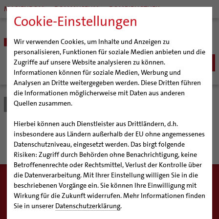
MARIENDOM
DOMMUSEUM
DOMBIBLIOTHEK
Cookie-Einstellungen
Wir verwenden Cookies, um Inhalte und Anzeigen zu
personalisieren, Funktionen für soziale Medien anbieten und die
Zugriffe auf unsere Website analysieren zu können.
Informationen können für soziale Medien, Werbung und
Analysen an Dritte weitergegeben werden. Diese Dritten führen
BISTUM
die Informationen möglicherweise mit Daten aus anderen
Quellen zusammen.
Bistum Hildesheim
Seelsorge
Bischöfe
SEELSORGE
Organisation
Bischof Dr. Heiner Wilmer SCJ
Katholisch werden
Hierbei können auch Dienstleister aus Drittländern, d.h.
Pfarrgemeinden
Weihbischof Dr. Martin Marahrens
Generalvikariat
Seelsorge
insbesondere aus Ländern außerhalb der EU ohne angemessenes
Glaube leben
Wiedereintritt
Datenschutzniveau, eingesetzt werden. Das birgt folgende
Hildesheimer Dom
Bischof em. Norbert Trelle
Gremien
Taufe
Erwachsenenkatechumenat
Glaubensveranstaltungen
Risiken: Zugriff durch Behörden ohne Benachrichtigung, keine
Wallfahrten | Pilgern
Weihbischof em. Bongartz
Diözesangericht
Virtueller Rundgang durch den Dom
Erstkommunion
Fragen zur Taufe
Betroffenenrechte oder Rechtsmittel, Verlust der Kontrolle über
Veranstaltungen
Weihbischof em. Schwerdtfeger
Gemeindegremien
Tausendjähriger Rosenstock
Termine Wallfahrten und Pilgern
die Datenverarbeitung. Mit Ihrer Einstellung willigen Sie in die
Firmung
Erwachsenentaufe
beschriebenen Vorgänge ein. Sie können Ihre Einwilligung mit
Strategieprozess
Weihbischof em. Koitz
Die Hildesheimer Dommusik
Jakobswege im Bistum Hildesheim
Seelsorge für die Menschen und ihre Beratung in schwierigen
Hochzeit
Taufsymbole
Wirkung für die Zukunft widerrufen. Mehr Informationen finden
Lebenssituationen stehen im Mittelpunkt der Arbeit von
Jugend
Bischof em. Dr. Wüstenberg
Lebensende
Katholisch heiraten
Sie in unserer
Datenschutzerklärung
.
Priestern, Diakonen sowie hauptberuflichen und
Geschichte des Bistums
Sedisvakanz
Newsletter für Ministrantinnen und Ministranten