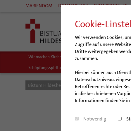
MARIENDOM
DOMMUSEUM
DOMBIBLIOTHEK
Cookie-Einste
Wir verwenden Cookies, um I
Zugriffe auf unsere Websit
Dritte weitergegeben werde
Wir machen Kirche - schöpfungsgerecht
Biologische Vie
zusammen.
Schöpfungsspiritualität
Umweltbildung
Zukunftsr
Hierbei können auch Dienst
Datenschutzniveau, eingeset
Bistum Hildesheim
Kirche & Gesellschaft
Sc
Betroffenenrechte oder Recht
in die beschriebenen Vorgän
Informationen finden Sie in
Notwendig
St