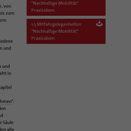
"Nachhaltige Mobilität"
e, von
Praxisideen
bis zum
vom
1.5 Mitfahrgelegenheiten
"Nachhaltige Mobilität"
Praxisideen
iedene
en und
n und
eht in
apitel
ahmen
“.
len
nd
te Säule
 den alle