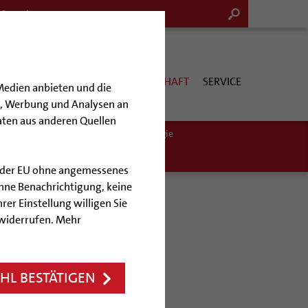
G & KULTUR
KIRCHE & GESELLSCHAFT
SERVICE
Medien anbieten und die
en, Werbung und Analysen an
aten aus anderen Quellen
ittel finden
Mobilität
Ökotheologie
lb der EU ohne angemessenes
hne Benachrichtigung, keine
rer Einstellung willigen Sie
 widerrufen. Mehr
L BESTÄTIGEN