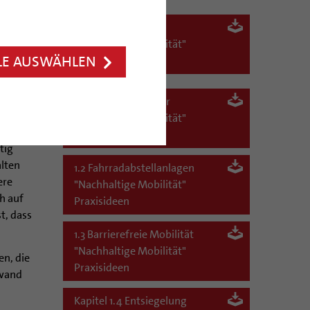
Gesamtbroschüre
"Nachhaltige Mobilität"
 – ob zu
LE AUSWÄHLEN
Praxisideen
 Bus, der
zusammen
les
1.1 Ladeinfrastruktur
en
"Nachhaltige Mobilität"
igen,
Praxisideen
tig
alten
1.2 Fahrradabstellanlagen
ere
"Nachhaltige Mobilität"
h auf
Praxisideen
st, dass
1.3 Barrierefreie Mobilität
"Nachhaltige Mobilität"
n, die
Praxisideen
fwand
Kapitel 1.4 Entsiegelung