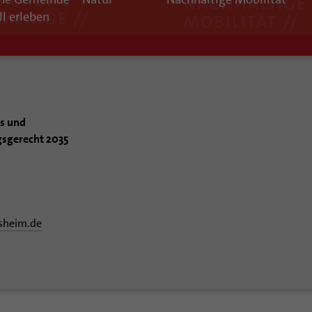
ll erleben
ms und
gsgerecht 2035
sheim.de