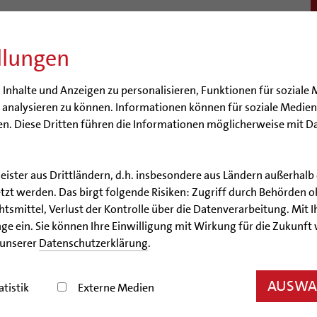
llungen
BISTUM
SEELSORGE
BERATUNG & HILFE
BILDUN
nhalte und Anzeigen zu personalisieren, Funktionen für soziale 
e analysieren zu können. Informationen können für soziale Medi
n. Diese Dritten führen die Informationen möglicherweise mit D
lfalt
Engagiert in der Gesellschaft
Energetisches Sanieren
Förderm
äume
Aktuelles
Veranstaltungen
leister aus Drittländern, d.h. insbesondere aus Ländern außerha
zt werden. Das birgt folgende Risiken: Zugriff durch Behörden o
höpfungsgerecht 2035
Nachhaltige Mobilität
smittel, Verlust der Kontrolle über die Datenverarbeitung. Mit Ih
ge ein. Sie können Ihre Einwilligung mit Wirkung für die Zukunft
 unserer
Datenschutzerklärung
.
Nachhaltige Mobilität
AUSWAH
atistik
Externe Medien
Praxisideen