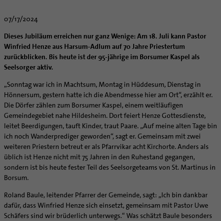
Caritas
Beratungsstellen
Angebote
Bistumsarchiv
Schulpastoral
Lebensende
Katholisch heiraten
Weltkirche
Bischöfliche Stiftung Gemeinsam für das Leben
Materialien
Abenteuer Glaube
07/17/2024
Katholische Akademie des Bistums Hildesheim
Hochschulpastoral
Projekte
Spiritualität
Hirtenwort: Ehe & Familie
Patientenverfügung
Bolivienpartnerschaft
Bolivienpartnerschaft
Unterstützung für Pfarreien und Einrichtungen
Aktuelles
LÜCHTENHOF
Religionsunterricht
Bestände
Stärkung der Demokratie | Einsatz gegen Diskriminierung
Dieses Jubiläum erreichen nur ganz Wenige: Am 18. Juli kann Pastor
Seelsorgefelder
Wissenswertes zur Hochzeit
Wo ist der richtige Platz zum Sterben?
Exerzitien
Internationale Freiwilligendienste
Projektförderung
Bolivienkommission
Prävention
Altersvorsorge und Ruhestand
Winfried Henze aus Harsum-Adlum auf 70 Jahre Priestertum
Familienbildungsstätten
Service
Buchreihen
Begleitung und Vernetzung
Ideen für die Hochzeitsfeier
Hospiz-Seelsorge
Kontemplation
Frauen
Katholische Büros
Internationale Freiwilligendienste
Café Bolivia
Aktuelles
zurückblicken. Bis heute ist der 95-jährige im Borsumer Kaspel als
Fortbildungen
Arbeitshilfen
Katholische Erwachsenenbildung
Stellenanzeigen
Gemeindeservice
Berufe in der Kirche
Trausprüche aus der Bibel
Auszeit
Männer
Team
Schöpfungsgerecht 2035
Aus dem Bistum in die Welt
Beratung Direktpartnerschaften
Rückkehrenden-Engagement (ehemalige Freiwillige)
Seelsorger aktiv.
Stellenangebote
Bistumsatlas
Forschungsinstitut für Philosophie Hannover
Digitaler Lesesaal
Orden | Gemeinschaften
Hochzeits-Symbole
Geistliche Begleitung
Queersensible Seelsorge
Newsletter
Raum für Vielfalt
Infobrief Weltkirche
Finanzielle Förderung der Bolivienpartnerschaft
Outgoing
Wir machen Kirche - schöpfungsgerecht
„Sonntag war ich in Machtsum, Montag in Hüddesum, Dienstag in
Liturgie und Kirchenmusik
Beruf und Familie
Verein für Geschichte und Kunst im Bistum Hildesheim
Lebens- und Glaubensorte
City- und Passanten
Weitere Infos
Diakone
Frauenorden
missio-Regionalstelle
Ökologische Fonds
Incoming
Biologische Vielfalt
Hönnersum, gestern hatte ich die Abendmesse hier am Ort“, erzählt er.
Lokale Kirchenentwicklung
KODA
Dombibliothek Hildesheim
Die Dörfer zählen zum Borsumer Kaspel, einem weitläufigen
Spirituelle Teambegleitung
Arbeitnehmer
Gemeindereferent:in
Männerorden
Politische Lobbyarbeit
Taizé-Fahrt Herbst 2026
Engagiert in der Gesellschaft
#diegruenegemeinde
Direktorium
Gemeindegebiet nahe Hildesheim. Dort feiert Henze Gottesdienste,
Bundeskonferenz der kirchlichen Archive in Deutschland
Unterstützungsangebote für Seelsorgende
Altenheim | Senioren
Pastorale:r Mitarbeiter:in
Geistliche Gemeinschaften
Partnerschaftsvereinbarung
Energetisches Sanieren
leitet Beerdigungen, tauft Kinder, traut Paare. „Auf meine alten Tage bin
Internationale Freiwilligendienste
Mitarbeitervertretung
Menschen mit Behinderung
Pastoralreferent:in
Ritterorden
Bolivienpartnerschaft Bistum Trier
Fördermittel finden
ich noch Wanderprediger geworden“, sagt er. Gemeinsam mit zwei
Netzwerk ChancenGleich
Institutionelles Schutzkonzept
weiteren Priestern betreut er als Pfarrvikar acht Kirchorte. Anders als
Muttersprachen
Priester
Ordo virginum
Bolivienreise mit Bischof Heiner
Mobilität
Büchereien
Kirchlicher Anzeiger
üblich ist Henze nicht mit 75 Jahren in den Ruhestand gegangen,
Hospiz
Kirchenmusiker:in
Bolivientag 2026
Ökotheologie
sondern ist bis heute fester Teil des Seelsorgeteams von St. Martinus in
Medienstelle
Kirchliches Arbeitsrecht
Internet- und Telefon
Religionslehrer:in
Schöpfungsspiritualität
Borsum.
Newsletter
Schematismus
Krankenhaus
Freiwilligendienst
Umweltbildung
Roland Baule, leitender Pfarrer der Gemeinde, sagt: „Ich bin dankbar
Personalentwicklung
Künstler
Soziale Berufe in der Caritas
Zukunftsräume
dafür, dass Winfried Henze sich einsetzt, gemeinsam mit Pastor Uwe
Unterstützungsangebot für Seelsorgende
Schäfers sind wir brüderlich unterwegs.“ Was schätzt Baule besonders
Glaubenswege
Aktuelles