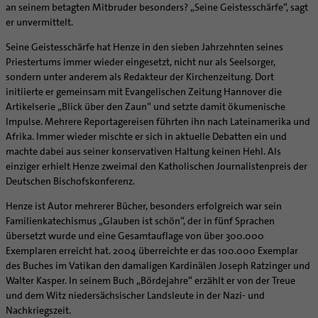
Supervision
an seinem betagten Mitbruder besonders? „Seine Geistesschärfe“, sagt
Ehe - Familie - Geschlechtergerechtigkeit
Veranstaltungen
er unvermittelt.
Coaching
Kategoriale und Diakonale Seelsorge
Aufbrüche in der Kirche
Seine Geistesschärfe hat Henze in den sieben Jahrzehnten seines
Notfall
Priestertums immer wieder eingesetzt, nicht nur als Seelsorger,
Ehrenamtliche
Polizei- und Feuerwehr
sondern unter anderem als Redakteur der Kirchenzeitung. Dort
KirchenZeitung online
initiierte er gemeinsam mit Evangelischen Zeitung Hannover die
Schule
Verwaltungsbeauftragte / Verwaltungsleitungen in
Artikelserie „Blick über den Zaun“ und setzte damit ökumenische
Gefängnisseelsorge
Pfarrgemeinden
Impulse. Mehrere Reportagereisen führten ihn nach Lateinamerika und
Segensorte
Afrika. Immer wieder mischte er sich in aktuelle Debatten ein und
machte dabei aus seiner konservativen Haltung keinen Hehl. Als
einziger erhielt Henze zweimal den Katholischen Journalistenpreis der
Deutschen Bischofskonferenz.
Henze ist Autor mehrerer Bücher, besonders erfolgreich war sein
Familienkatechismus „Glauben ist schön“, der in fünf Sprachen
übersetzt wurde und eine Gesamtauflage von über 300.000
Exemplaren erreicht hat. 2004 überreichte er das 100.000 Exemplar
des Buches im Vatikan den damaligen Kardinälen Joseph Ratzinger und
Walter Kasper. In seinem Buch „Bördejahre“ erzählt er von der Treue
und dem Witz niedersächsischer Landsleute in der Nazi- und
Nachkriegszeit.