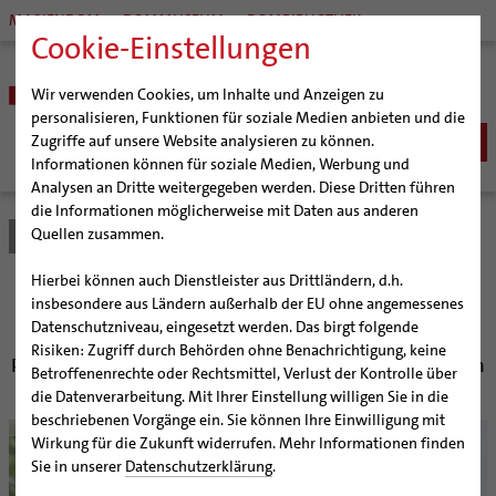
MARIENDOM
DOMMUSEUM
DOMBIBLIOTHEK
Cookie-Einstellungen
Wir verwenden Cookies, um Inhalte und Anzeigen zu
personalisieren, Funktionen für soziale Medien anbieten und die
Zugriffe auf unsere Website analysieren zu können.
Informationen können für soziale Medien, Werbung und
Analysen an Dritte weitergegeben werden. Diese Dritten führen
BISTUM
die Informationen möglicherweise mit Daten aus anderen
Quellen zusammen.
Bistum Hildesheim
Bistum
Nachrichten
Artikel
Bischöfe
Organisation
Bischof Dr. Heiner Wilmer SCJ
Hierbei können auch Dienstleister aus Drittländern, d.h.
Pfarrgemeinden
Weihbischof Dr. Martin Marahrens
Generalvikariat
70 Jahre Priester
insbesondere aus Ländern außerhalb der EU ohne angemessenes
Datenschutzniveau, eingesetzt werden. Das birgt folgende
Hildesheimer Dom
Bischof em. Norbert Trelle
Gremien
Risiken: Zugriff durch Behörden ohne Benachrichtigung, keine
Wallfahrten | Pilgern
Weihbischof em. Bongartz
Diözesangericht
Virtueller Rundgang durch den Dom
Pastor Winfried Henze feiert ungewöhnliches Jubiläum
Betroffenenrechte oder Rechtsmittel, Verlust der Kontrolle über
Veranstaltungen
Weihbischof em. Schwerdtfeger
Gemeindegremien
Tausendjähriger Rosenstock
Termine Wallfahrten und Pilgern
die Datenverarbeitung. Mit Ihrer Einstellung willigen Sie in die
beschriebenen Vorgänge ein. Sie können Ihre Einwilligung mit
Strategieprozess
Weihbischof em. Koitz
Die Hildesheimer Dommusik
Jakobswege im Bistum Hildesheim
© Pohlmann / KirchenZeitung
Wirkung für die Zukunft widerrufen. Mehr Informationen finden
Jugend
Bischof em. Dr. Wüstenberg
Sie in unserer
Datenschutzerklärung
.
Geschichte des Bistums
Sedisvakanz
Newsletter für Ministrantinnen und Ministranten