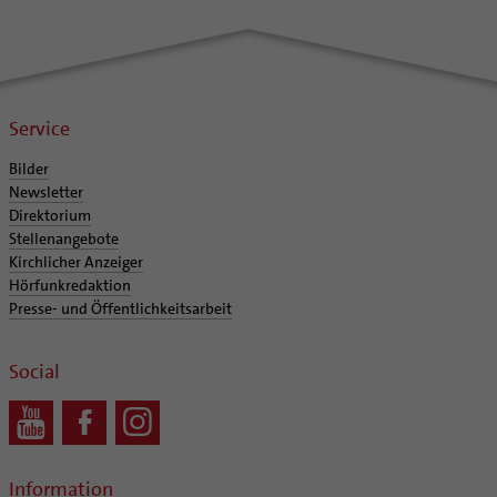
Supervision
Ehe - Familie - Geschlechtergerechtigkeit
Veranstaltungen
Coaching
Kategoriale und Diakonale Seelsorge
Aufbrüche in der Kirche
Notfall
Ehrenamtliche
Polizei- und Feuerwehr
Service
KirchenZeitung online
Schule
Verwaltungsbeauftragte / Verwaltungsleitungen in
Bilder
Gefängnisseelsorge
Pfarrgemeinden
Newsletter
Segensorte
Direktorium
Stellenangebote
Kirchlicher Anzeiger
Hörfunkredaktion
Presse- und Öffentlichkeitsarbeit
Social
Information