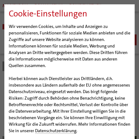
MARIENDOM
DOMMUSEUM
DOMBIBLIOTHEK
Cookie-Einstellungen
Wir verwenden Cookies, um Inhalte und Anzeigen zu
personalisieren, Funktionen für soziale Medien anbieten und die
Zugriffe auf unsere Website analysieren zu können.
Informationen können für soziale Medien, Werbung und
Analysen an Dritte weitergegeben werden. Diese Dritten führen
BISTUM
die Informationen möglicherweise mit Daten aus anderen
Quellen zusammen.
Bistum Hildesheim
Bistum
Nachrichten
Artikel
Bischöfe
Organisation
Bischof Dr. Heiner Wilmer SCJ
Hierbei können auch Dienstleister aus Drittländern, d.h.
Pfarrgemeinden
Weihbischof Dr. Martin Marahrens
Generalvikariat
Der 1000-jährige
insbesondere aus Ländern außerhalb der EU ohne angemessenes
Datenschutzniveau, eingesetzt werden. Das birgt folgende
Hildesheimer Dom
Bischof em. Norbert Trelle
Gremien
Rosenstock blüht
Risiken: Zugriff durch Behörden ohne Benachrichtigung, keine
Wallfahrten | Pilgern
Weihbischof em. Bongartz
Diözesangericht
Virtueller Rundgang durch den Dom
Betroffenenrechte oder Rechtsmittel, Verlust der Kontrolle über
Veranstaltungen
Weihbischof em. Schwerdtfeger
Gemeindegremien
Tausendjähriger Rosenstock
Termine Wallfahrten und Pilgern
die Datenverarbeitung. Mit Ihrer Einstellung willigen Sie in die
Wahrzeichen von Bistum und Stadt ziert die Apsis des
beschriebenen Vorgänge ein. Sie können Ihre Einwilligung mit
Strategieprozess
Weihbischof em. Koitz
Die Hildesheimer Dommusik
Jakobswege im Bistum Hildesheim
Hildesheimer Doms
Wirkung für die Zukunft widerrufen. Mehr Informationen finden
Jugend
Bischof em. Dr. Wüstenberg
Sie in unserer
Datenschutzerklärung
.
Geschichte des Bistums
Sedisvakanz
Newsletter für Ministrantinnen und Ministranten
© Edmund Deppe / bph