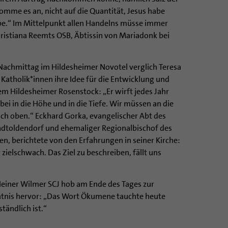
 komme es an, nicht auf die Quantität, Jesus habe
uppe.“ Im Mittelpunkt allen Handelns müsse immer
hristiana Reemts OSB, Äbtissin von Mariadonk bei
Nachmittag im Hildesheimer Novotel verglich Teresa
Katholik*innen ihre Idee für die Entwicklung und
m Hildesheimer Rosenstock: „Er wirft jedes Jahr
bei in die Höhe und in die Tiefe. Wir müssen an die
ach oben.“ Eckhard Gorka, evangelischer Abt des
adtoldendorf und ehemaliger Regionalbischof des
n, berichtete von den Erfahrungen in seiner Kirche:
zielschwach. Das Ziel zu beschreiben, fällt uns
Heiner Wilmer SCJ hob am Ende des Tages zur
nntnis hervor: „Das Wort Ökumene tauchte heute
ständlich ist.“