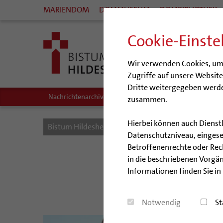
MARIENDOM
DOMMUSEUM
DOMBIBLIOTHEK
Cookie-Einste
Wir verwenden Cookies, um I
Zugriffe auf unsere Websit
Dritte weitergegeben werde
Nachrichtenarchiv
Audio/Podcasts
zusammen.
Hierbei können auch Dienst
Bistum Hildesheim
Bistum
Nachrichten
Datenschutzniveau, eingeset
Betroffenenrechte oder Recht
Benediktinis
in die beschriebenen Vorgän
Informationen finden Sie in
Ordensleute tre
Notwendig
St