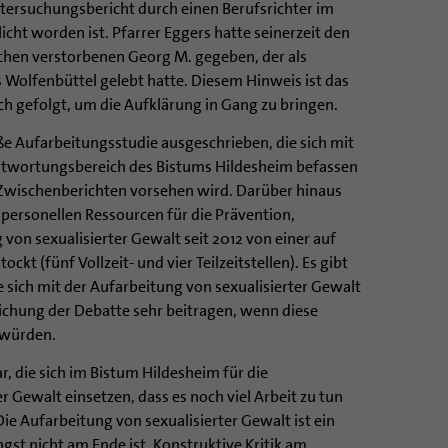
ntersuchungsbericht durch einen Berufsrichter im
icht worden ist. Pfarrer Eggers hatte seinerzeit den
chen verstorbenen Georg M. gegeben, der als
s Wolfenbüttel gelebt hatte. Diesem Hinweis ist das
h gefolgt, um die Aufklärung in Gang zu bringen.
ße Aufarbeitungsstudie ausgeschrieben, die sich mit
antwortungsbereich des Bistums Hildesheim befassen
 Zwischenberichten vorsehen wird. Darüber hinaus
 personellen Ressourcen für die Prävention,
von sexualisierter Gewalt seit 2012 von einer auf
ckt (fünf Vollzeit- und vier Teilzeitstellen). Es gibt
e sich mit der Aufarbeitung von sexualisierter Gewalt
lichung der Debatte sehr beitragen, wenn diese
 würden.
r, die sich im Bistum Hildesheim für die
r Gewalt einsetzen, dass es noch viel Arbeit zu tun
Die Aufarbeitung von sexualisierter Gewalt ist ein
gst nicht am Ende ist. Konstruktive Kritik am