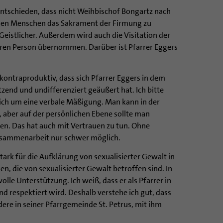
entschieden, dass nicht Weihbischof Bongartz nach
en Menschen das Sakrament der Firmung zu
Geistlicher. Außerdem wird auch die Visitation der
ren Person übernommen. Darüber ist Pfarrer Eggers
kontraproduktiv, dass sich Pfarrer Eggers in dem
tzend und undifferenziert geäußert hat. Ich bitte
lich um eine verbale Mäßigung. Man kann in der
, aber auf der persönlichen Ebene sollte man
n. Das hat auch mit Vertrauen zu tun. Ohne
Zusammenarbeit nur schwer möglich.
stark für die Aufklärung von sexualisierter Gewalt in
n, die von sexualisierter Gewalt betroffen sind. In
olle Unterstützung. Ich weiß, dass er als Pfarrer in
d respektiert wird. Deshalb verstehe ich gut, dass
ere in seiner Pfarrgemeinde St. Petrus, mit ihm