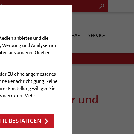
G & KULTUR
KIRCHE & GESELLSCHAFT
SERVICE
Medien anbieten und die
en, Werbung und Analysen an
aten aus anderen Quellen
lb der EU ohne angemessenes
hne Benachrichtigung, keine
rer Einstellung willigen Sie
atte um Pfarrer und
 widerrufen. Mehr
.
L BESTÄTIGEN