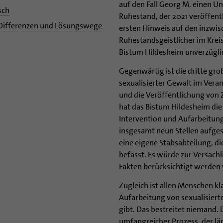
auf den Fall Georg M. einen U
sch
Ruhestand, der 2021 veröffentl
 Differenzen und Lösungswege
ersten Hinweis auf den inzwis
Ruhestandsgeistlicher im Krei
Bistum Hildesheim unverzüglic
Gegenwärtig ist die dritte gro
sexualisierter Gewalt im Ver
und die Veröffentlichung von
hat das Bistum Hildesheim die
Intervention und Aufarbeitung 
insgesamt neun Stellen aufgesto
eine eigene Stabsabteilung, di
befasst. Es würde zur Versach
Fakten berücksichtigt werden
Zugleich ist allen Menschen kla
Aufarbeitung von sexualisierte
gibt. Das bestreitet niemand. 
umfangreicher Prozess, der län