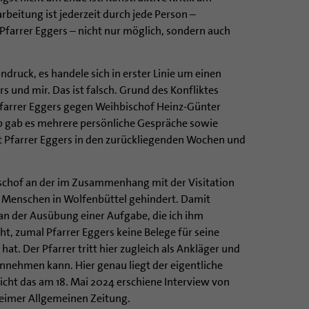
beitung ist jederzeit durch jede Person –
Pfarrer Eggers – nicht nur möglich, sondern auch
ndruck, es handele sich in erster Linie um einen
s und mir. Das ist falsch. Grund des Konfliktes
farrer Eggers gegen Weihbischof Heinz-Günter
b gab es mehrere persönliche Gespräche sowie
t Pfarrer Eggers in den zurückliegenden Wochen und
ischof an der im Zusammenhang mit der Visitation
Menschen in Wolfenbüttel gehindert. Damit
an der Ausübung einer Aufgabe, die ich ihm
ht, zumal Pfarrer Eggers keine Belege für seine
t. Der Pfarrer tritt hier zugleich als Ankläger und
hinnehmen kann. Hier genau liegt der eigentliche
 nicht das am 18. Mai 2024 erschiene Interview von
heimer Allgemeinen Zeitung.