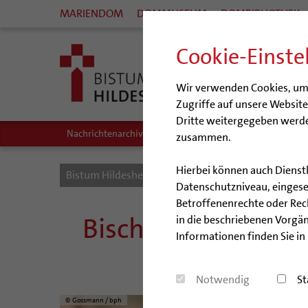
MARIENDOM
DOMMUSEUM
DOMBIBLIOTHEK
Cookie-Einste
Wir verwenden Cookies, um I
Zugriffe auf unsere Websit
Dritte weitergegeben werde
Nachrichtenarchiv
Audio/Podcasts
zusammen.
Hierbei können auch Dienst
Bistum Hildesheim
Bistum
Nachrichten
Datenschutzniveau, eingeset
Betroffenenrechte oder Recht
Bischof nimmt Stel
in die beschriebenen Vorgän
Informationen finden Sie in
Notwendig
St
© Gossmann / bph