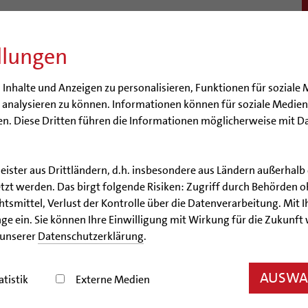
llungen
BISTUM
SEELSORGE
BERATUNG & HILFE
BILDUN
nhalte und Anzeigen zu personalisieren, Funktionen für soziale 
e analysieren zu können. Informationen können für soziale Medi
n. Diese Dritten führen die Informationen möglicherweise mit D
leister aus Drittländern, d.h. insbesondere aus Ländern außerha
Artikel
zt werden. Das birgt folgende Risiken: Zugriff durch Behörden o
smittel, Verlust der Kontrolle über die Datenverarbeitung. Mit Ih
lung zur öffentlichen Deb
ge ein. Sie können Ihre Einwilligung mit Wirkung für die Zukunft
 unserer
Datenschutzerklärung
.
Missbrauchs-Aufarbeitung
AUSWAH
atistik
Externe Medien
05/29/2024