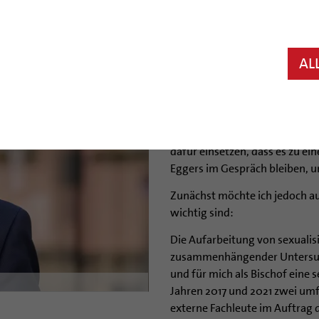
Die Stellungnahme von Bischof
Pfarrer Matthias Eggers und z
Hildesheim:
AL
„In den vergangenen Tagen ist
Pfarrer Matthias Eggers und d
Hildesheim entstanden, die emo
sehr großes Anliegen, dass sic
dafür einsetzen, dass es zu e
Eggers im Gespräch bleiben, u
Zunächst möchte ich jedoch au
wichtig sind:
Die Aufarbeitung von sexualis
zusammenhängender Untersuch
und für mich als Bischof eine 
Jahren 2017 und 2021 zwei umf
externe Fachleute im Auftrag d