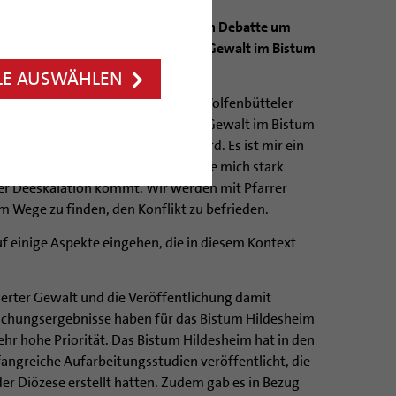
 Dr. Heiner Wilmer zur öffentlichen Debatte um
ur Aufarbeitung von sexualisierter Gewalt im Bistum
LE AUSWÄHLEN
 eine öffentliche Debatte um den Wolfenbütteler
ie Aufarbeitung von sexualisierter Gewalt im Bistum
tional und aufgeheizt geführt wird. Es ist mir ein
h diese Situation beruhigt. Ich werde mich stark
iner Deeskalation kommt. Wir werden mit Pfarrer
m Wege zu finden, den Konflikt zu befrieden.
f einige Aspekte eingehen, die in diesem Kontext
ierter Gewalt und die Veröffentlichung damit
ungsergebnisse haben für das Bistum Hildesheim
sehr hohe Priorität. Das Bistum Hildesheim hat in den
angreiche Aufarbeitungsstudien veröffentlicht, die
er Diözese erstellt hatten. Zudem gab es in Bezug