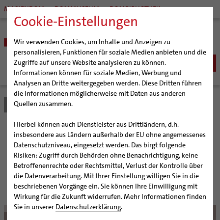
MARIENDOM
DOMMUSEUM
DOMBIBLIOTHEK
Cookie-Einstellungen
Wir verwenden Cookies, um Inhalte und Anzeigen zu
personalisieren, Funktionen für soziale Medien anbieten und die
Zugriffe auf unsere Website analysieren zu können.
Informationen können für soziale Medien, Werbung und
Analysen an Dritte weitergegeben werden. Diese Dritten führen
BISTUM
die Informationen möglicherweise mit Daten aus anderen
Quellen zusammen.
Bistum Hildesheim
Bistum
Nachrichten
Artikel
Bischöfe
Organisation
Bischof Dr. Heiner Wilmer SCJ
Hierbei können auch Dienstleister aus Drittländern, d.h.
Pfarrgemeinden
Weihbischof Dr. Martin Marahrens
Generalvikariat
Bistum Hildesheim hilft
insbesondere aus Ländern außerhalb der EU ohne angemessenes
Datenschutzniveau, eingesetzt werden. Das birgt folgende
Hildesheimer Dom
Bischof em. Norbert Trelle
Gremien
Flüchtlingen
Risiken: Zugriff durch Behörden ohne Benachrichtigung, keine
Wallfahrten | Pilgern
Weihbischof em. Bongartz
Diözesangericht
Virtueller Rundgang durch den Dom
Betroffenenrechte oder Rechtsmittel, Verlust der Kontrolle über
Veranstaltungen
Weihbischof em. Schwerdtfeger
Gemeindegremien
Tausendjähriger Rosenstock
Termine Wallfahrten und Pilgern
die Datenverarbeitung. Mit Ihrer Einstellung willigen Sie in die
Caritas bekommt Nothilfe-Fonds von 800.000 Euro
beschriebenen Vorgänge ein. Sie können Ihre Einwilligung mit
Strategieprozess
Weihbischof em. Koitz
Die Hildesheimer Dommusik
Jakobswege im Bistum Hildesheim
Wirkung für die Zukunft widerrufen. Mehr Informationen finden
Jugend
Bischof em. Dr. Wüstenberg
Sie in unserer
Datenschutzerklärung
.
© bph/Wala
Geschichte des Bistums
Sedisvakanz
Newsletter für Ministrantinnen und Ministranten