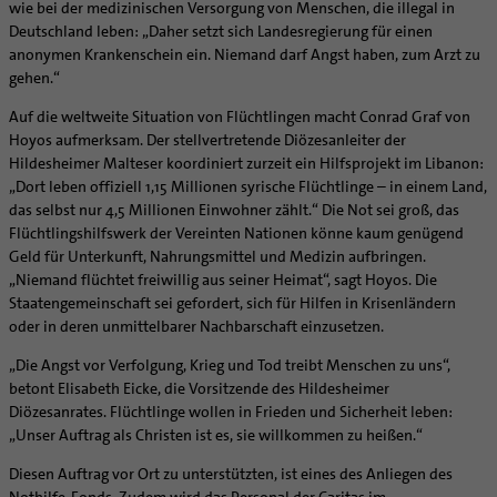
Supervision
wie bei der medizinischen Versorgung von Menschen, die illegal in
Ehe - Familie - Geschlechtergerechtigkeit
Veranstaltungen
Deutschland leben: „Daher setzt sich Landesregierung für einen
Coaching
Kategoriale und Diakonale Seelsorge
anonymen Krankenschein ein. Niemand darf Angst haben, zum Arzt zu
Aufbrüche in der Kirche
gehen.“
Notfall
Ehrenamtliche
Polizei- und Feuerwehr
Auf die weltweite Situation von Flüchtlingen macht Conrad Graf von
KirchenZeitung online
Hoyos aufmerksam. Der stellvertretende Diözesanleiter der
Schule
Verwaltungsbeauftragte / Verwaltungsleitungen in
Hildesheimer Malteser koordiniert zurzeit ein Hilfsprojekt im Libanon:
Gefängnisseelsorge
Pfarrgemeinden
„Dort leben offiziell 1,15 Millionen syrische Flüchtlinge – in einem Land,
Segensorte
das selbst nur 4,5 Millionen Einwohner zählt.“ Die Not sei groß, das
Flüchtlingshilfswerk der Vereinten Nationen könne kaum genügend
Geld für Unterkunft, Nahrungsmittel und Medizin aufbringen.
„Niemand flüchtet freiwillig aus seiner Heimat“, sagt Hoyos. Die
Staatengemeinschaft sei gefordert, sich für Hilfen in Krisenländern
oder in deren unmittelbarer Nachbarschaft einzusetzen.
„Die Angst vor Verfolgung, Krieg und Tod treibt Menschen zu uns“,
betont Elisabeth Eicke, die Vorsitzende des Hildesheimer
Diözesanrates. Flüchtlinge wollen in Frieden und Sicherheit leben:
„Unser Auftrag als Christen ist es, sie willkommen zu heißen.“
Diesen Auftrag vor Ort zu unterstützten, ist eines des Anliegen des
Nothilfe-Fonds. Zudem wird das Personal der Caritas im