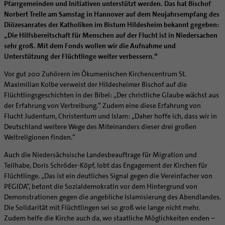
Caritas
Beratungsstellen
Angebote
Pfarrgemeinden und Initiativen unterstützt werden. Das hat Bischof
Bistumsarchiv
Schulpastoral
Lebensende
Katholisch heiraten
Weltkirche
Norbert Trelle am Samstag in Hannover auf dem Neujahrsempfang des
Bischöfliche Stiftung Gemeinsam für das Leben
Materialien
Abenteuer Glaube
Katholische Akademie des Bistums Hildesheim
Hochschulpastoral
Projekte
Spiritualität
Hirtenwort: Ehe & Familie
Patientenverfügung
Diözesanrates der Katholiken im Bistum Hildesheim bekannt gegeben:
Bolivienpartnerschaft
Bolivienpartnerschaft
Unterstützung für Pfarreien und Einrichtungen
Aktuelles
LÜCHTENHOF
Religionsunterricht
Bestände
Stärkung der Demokratie | Einsatz gegen Diskriminierung
„Die Hilfsbereitschaft für Menschen auf der Flucht ist in Niedersachen
Seelsorgefelder
Wissenswertes zur Hochzeit
Wo ist der richtige Platz zum Sterben?
Exerzitien
Internationale Freiwilligendienste
Projektförderung
Bolivienkommission
Prävention
Altersvorsorge und Ruhestand
sehr groß. Mit dem Fonds wollen wir die Aufnahme und
Familienbildungsstätten
Service
Buchreihen
Begleitung und Vernetzung
Ideen für die Hochzeitsfeier
Hospiz-Seelsorge
Kontemplation
Frauen
Katholische Büros
Internationale Freiwilligendienste
Café Bolivia
Aktuelles
Unterstützung der Flüchtlinge weiter verbessern.“
Fortbildungen
Arbeitshilfen
Katholische Erwachsenenbildung
Stellenanzeigen
Gemeindeservice
Berufe in der Kirche
Trausprüche aus der Bibel
Auszeit
Männer
Team
Schöpfungsgerecht 2035
Aus dem Bistum in die Welt
Beratung Direktpartnerschaften
Rückkehrenden-Engagement (ehemalige Freiwillige)
Stellenangebote
Bistumsatlas
Vor gut 200 Zuhörern im Ökumenischen Kirchencentrum St.
Forschungsinstitut für Philosophie Hannover
Digitaler Lesesaal
Orden | Gemeinschaften
Hochzeits-Symbole
Geistliche Begleitung
Queersensible Seelsorge
Newsletter
Raum für Vielfalt
Infobrief Weltkirche
Finanzielle Förderung der Bolivienpartnerschaft
Outgoing
Wir machen Kirche - schöpfungsgerecht
Maximilian Kolbe verweist der Hildesheimer Bischof auf die
Liturgie und Kirchenmusik
Beruf und Familie
Verein für Geschichte und Kunst im Bistum Hildesheim
Lebens- und Glaubensorte
City- und Passanten
Weitere Infos
Diakone
Frauenorden
Flüchtlingsgeschichten in der Bibel: „Der christliche Glaube wächst aus
missio-Regionalstelle
Ökologische Fonds
Incoming
Biologische Vielfalt
Lokale Kirchenentwicklung
KODA
Dombibliothek Hildesheim
der Erfahrung von Vertreibung.“ Zudem eine diese Erfahrung von
Spirituelle Teambegleitung
Arbeitnehmer
Gemeindereferent:in
Männerorden
Politische Lobbyarbeit
Taizé-Fahrt Herbst 2026
Engagiert in der Gesellschaft
#diegruenegemeinde
Direktorium
Flucht Judentum, Christentum und Islam: „Daher hoffe ich, dass wir in
Bundeskonferenz der kirchlichen Archive in Deutschland
Unterstützungsangebote für Seelsorgende
Altenheim | Senioren
Pastorale:r Mitarbeiter:in
Geistliche Gemeinschaften
Partnerschaftsvereinbarung
Energetisches Sanieren
Deutschland weitere Wege des Miteinanders dieser drei großen
Internationale Freiwilligendienste
Mitarbeitervertretung
Menschen mit Behinderung
Pastoralreferent:in
Ritterorden
Weltreligionen finden.“
Bolivienpartnerschaft Bistum Trier
Fördermittel finden
Netzwerk ChancenGleich
Institutionelles Schutzkonzept
Muttersprachen
Priester
Ordo virginum
Bolivienreise mit Bischof Heiner
Mobilität
Auch die Niedersächsische Landesbeauftrage für Migration und
Büchereien
Kirchlicher Anzeiger
Hospiz
Kirchenmusiker:in
Teilhabe, Doris Schröder-Köpf, lobt das Engagement der Kirchen für
Bolivientag 2026
Ökotheologie
Medienstelle
Kirchliches Arbeitsrecht
Flüchtlinge. „Das ist ein deutliches Signal gegen die Vereinfacher von
Internet- und Telefon
Religionslehrer:in
Schöpfungsspiritualität
Newsletter
Schematismus
PEGIDA“, betont die Sozialdemokratin vor dem Hintergrund von
Krankenhaus
Freiwilligendienst
Umweltbildung
Demonstrationen gegen die angebliche Islamisierung des Abendlandes.
Personalentwicklung
Künstler
Soziale Berufe in der Caritas
Die Solidarität mit Flüchtlingen sei so groß wie lange nicht mehr.
Zukunftsräume
Unterstützungsangebot für Seelsorgende
Zudem helfe die Kirche auch da, wo staatliche Möglichkeiten enden –
Glaubenswege
Aktuelles