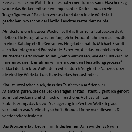
Supervision
Reise zu schicken: Mit Hilfe eines hölzernen Turmes samt Flaschenzug
Ehe - Familie - Geschlechtergerechtigkeit
Veranstaltungen
wurde das Becken mit seinem imposanten Deckel und den vier
Coaching
Kategoriale und Diakonale Seelsorge
Trägerfiguren auf Paletten verpackt und dann in die Werkstatt
Aufbrüche in der Kirche
geschoben, wo schon der Hezilo-Leuchter restauriert wurde.
Notfall
Ehrenamtliche
Polizei- und Feuerwehr
Mindestens ein bis zwei Wochen soll das Bronzene Taufbecken dort
KirchenZeitung online
bleiben. Ein Fotograf wird umfangreiche Fotoaufnahmen machen, die
Schule
Verwaltungsbeauftragte / Verwaltungsleitungen in
in einen Katalog einfließen sollen. Eingeladen hat Dr. Michael Brandt
Gefängnisseelsorge
Pfarrgemeinden
auch Radiologen und Endoskopie-Experten, die das Innenleben des
Segensorte
Taufbeckens erforschen sollen. „Wenn wir wissen, wie der Gusskern im
Inneren aussieht, erfahren wir mehr über den Herstellungsprozess“
erklärt der Direktor. Außerdem will er durch Vergleiche Näheres über
die einstige Werkstatt des Kunstwerkes herausfinden.
Klar ist inzwischen auch, dass das Taufbecken auf den vier
Atlantenfiguren, die das Becken tragen, instabil steht. Eigentlich gehört
zum Taufbecken nämlich noch ein mittleres Abflussrohr zur
Stabilisierung, das bis zur Auslagerung im Zweiten Weltkrieg auch
vorhanden war. Vielleicht, so hofft Brandt, könne man diesen Fuß
wieder rekonstruieren.
Das Bronzene Taufbecken im Hildesheimer Dom wurde 1226 vom