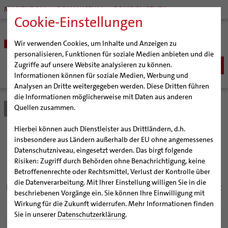
MARIENDOM
DOMMUSEUM
DOMBIBLIOTHEK
Cookie-Einstellungen
Wir verwenden Cookies, um Inhalte und Anzeigen zu
personalisieren, Funktionen für soziale Medien anbieten und die
Zugriffe auf unsere Website analysieren zu können.
Informationen können für soziale Medien, Werbung und
Analysen an Dritte weitergegeben werden. Diese Dritten führen
BISTUM
die Informationen möglicherweise mit Daten aus anderen
Quellen zusammen.
Bistum Hildesheim
Bistum
Nachrichten
Artikel
Bischöfe
Organisation
Bischof Dr. Heiner Wilmer SCJ
Hierbei können auch Dienstleister aus Drittländern, d.h.
Pfarrgemeinden
Weihbischof Dr. Martin Marahrens
Generalvikariat
Bronze auf Herz und Nieren
insbesondere aus Ländern außerhalb der EU ohne angemessenes
Datenschutzniveau, eingesetzt werden. Das birgt folgende
Hildesheimer Dom
Bischof em. Norbert Trelle
Gremien
prüfen
Risiken: Zugriff durch Behörden ohne Benachrichtigung, keine
Wallfahrten | Pilgern
Weihbischof em. Bongartz
Diözesangericht
Virtueller Rundgang durch den Dom
Betroffenenrechte oder Rechtsmittel, Verlust der Kontrolle über
Veranstaltungen
Weihbischof em. Schwerdtfeger
Gemeindegremien
Tausendjähriger Rosenstock
Termine Wallfahrten und Pilgern
die Datenverarbeitung. Mit Ihrer Einstellung willigen Sie in die
Das Taufbecken im Hildesheimer Dom wird untersucht
beschriebenen Vorgänge ein. Sie können Ihre Einwilligung mit
Strategieprozess
Weihbischof em. Koitz
Die Hildesheimer Dommusik
Jakobswege im Bistum Hildesheim
Wirkung für die Zukunft widerrufen. Mehr Informationen finden
Jugend
Bischof em. Dr. Wüstenberg
Sie in unserer
Datenschutzerklärung
.
© bph
Geschichte des Bistums
Sedisvakanz
Newsletter für Ministrantinnen und Ministranten