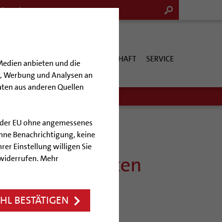
G & KULTUR
KIRCHE & GESELLSCHAFT
SERVICE
Medien anbieten und die
en, Werbung und Analysen an
aten aus anderen Quellen
lb der EU ohne angemessenes
hne Benachrichtigung, keine
rer Einstellung willigen Sie
hof gratulierten
 widerrufen. Mehr
0. Geburtstag
L BESTÄTIGEN