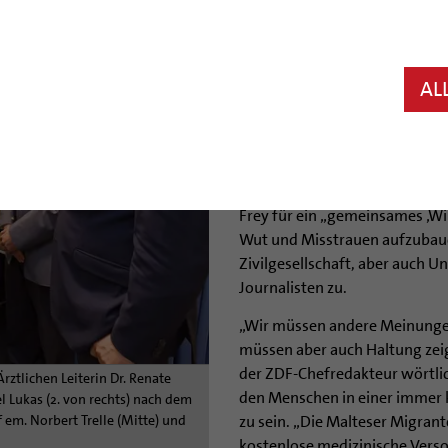
Seit zehn Jahren finden Mens
Migranten Medizin (MMM) in H
helfen. So manches Menschenl
AL
MMM am Mittwochabend, 15. 
100 Freunden und Förderern gr
Peter Frey, Schirmherr der M
In seiner Rede unter dem Tite
Frey für ein „gemeinsames ‚W
Wut und Misstrauen aufzubaue
Zivilgesellschaft, aber auch 
Journalisten zu.
„Wir müssen andere Meinungen
müssen aber auch Haltung zeig
der ZDF-Chefredakteur wörtlic
Ärztlichen Leiterin Dr. Renate
den Menschen in einer immer k
el Lukas (2. von rechts) nach dem
em. Norbert Trelle (Mitte) und
zu sein. „Die Malteser Migrant
kostenlose medizinische Versor