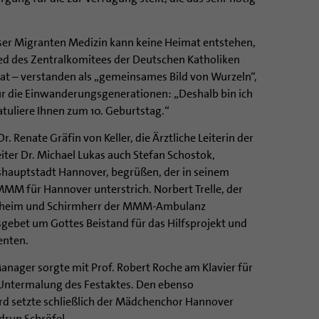
eser Migranten Medizin kann keine Heimat entstehen,
lied des Zentralkomitees der Deutschen Katholiken
mat – verstanden als „gemeinsames Bild von Wurzeln“,
ür die Einwanderungsgenerationen: „Deshalb bin ich
atuliere Ihnen zum 10. Geburtstag.“
. Renate Gräfin von Keller, die Ärztliche Leiterin der
er Dr. Michael Lukas auch Stefan Schostok,
hauptstadt Hannover, begrüßen, der in seinem
MM für Hannover unterstrich. Norbert Trelle, der
desheim und Schirmherr der MMM-Ambulanz
gebet um Gottes Beistand für das Hilfsprojekt und
enten.
anager sorgte mit Prof. Robert Roche am Klavier für
 Untermalung des Festaktes. Den ebenso
d setzte schließlich der Mädchenchor Hannover
drun Schröfel.