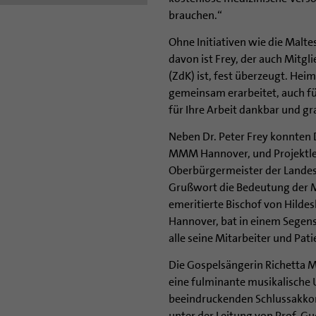
brauchen.“
Ohne Initiativen wie die Malt
davon ist Frey, der auch Mitg
(ZdK) ist, fest überzeugt. Hei
gemeinsam erarbeitet, auch f
für Ihre Arbeit dankbar und gr
Neben Dr. Peter Frey konnten Dr
MMM Hannover, und Projektleit
Oberbürgermeister der Landes
Grußwort die Bedeutung der M
emeritierte Bischof von Hil
Hannover, bat in einem Segens
alle seine Mitarbeiter und Pati
Die Gospelsängerin Richetta M
eine fulminante musikalische
beeindruckenden Schlussakkor
unter der Leitung von Prof. Gu