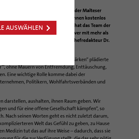
chen ohne Krankenversicherung bei der Malteser
annover Ärztinnen und Ärzte die ihnen kostenlos
eben wurde dadurch gerettet. Das hat das Team der
LE AUSWÄHLEN
November, im Clemenshaus Hannover mit mehr als
oß gefeiert. Festredner war ZDF-Chefredakteur Dr.
MM Deutschland.
l „Demokratie und Zusammenhalt stärken“ plädierte
ir‘“, ohne Mauern von Entfremdung, Enttäuschung,
n. Eine wichtige Rolle komme dabei der
Unternehmen, Politikern, Wohlfahrtsverbänden und
 darstellen, aushalten, ihnen Raum geben. Wir
en und für eine offene Gesellschaft kämpfen“, so
h. Nach seinen Worten geht es nicht zuletzt darum,
omplizierteren Welt das Gefühl zu geben, zu Hause
en Medizin tut das auf ihre Weise – dadurch, dass sie
gung für die zur Verfügung stellt, die das sehr nötig