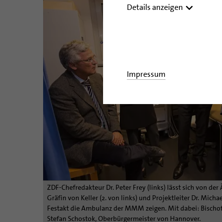
Details anzeigen
Impressum
ZDF-Chefredakteur Dr. Peter Frey (links) lässt sich von der 
Gräfin von Keller (2. von links) und Projektleiter Dr. Micha
Festakt die Ambulanz der MMM zeigen. Mit dabei: Bischof 
Stefan Schostok, Oberbürgermeister von Hannover.