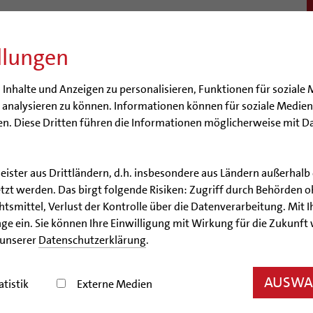
llungen
BISTUM
SEELSORGE
BERATUNG & HILFE
BILDUN
nhalte und Anzeigen zu personalisieren, Funktionen für soziale 
e analysieren zu können. Informationen können für soziale Medi
n. Diese Dritten führen die Informationen möglicherweise mit D
leister aus Drittländern, d.h. insbesondere aus Ländern außerha
Artikel
zt werden. Das birgt folgende Risiken: Zugriff durch Behörden o
smittel, Verlust der Kontrolle über die Datenverarbeitung. Mit Ih
Oberbürgermeister und Bisc
ge ein. Sie können Ihre Einwilligung mit Wirkung für die Zukunft
 unserer
Datenschutzerklärung
.
 Migranten Medizin Hannover feierte gestern ihren 1
AUSWAH
atistik
Externe Medien
11/16/2017