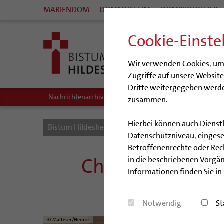
MARIENDOM
DOMMUSEUM
DOMBIBLIOTHEK
Cookie-Einste
Wir verwenden Cookies, um I
Zugriffe auf unsere Websit
Dritte weitergegeben werde
Nachrichtenarchiv
Audio/Podcasts
zusammen.
Hierbei können auch Dienst
Bistum Hildesheim
Bistum
Nachrichten
Datenschutzniveau, eingeset
Betroffenenrechte oder Recht
Chefredakteur, 
in die beschriebenen Vorgän
Informationen finden Sie in
Die Malteser
Notwendig
St
© Malteser/Heinze