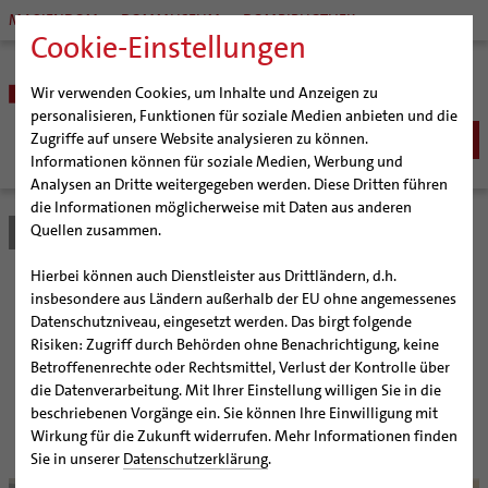
MARIENDOM
DOMMUSEUM
DOMBIBLIOTHEK
Cookie-Einstellungen
Wir verwenden Cookies, um Inhalte und Anzeigen zu
personalisieren, Funktionen für soziale Medien anbieten und die
Zugriffe auf unsere Website analysieren zu können.
Informationen können für soziale Medien, Werbung und
Analysen an Dritte weitergegeben werden. Diese Dritten führen
BISTUM
die Informationen möglicherweise mit Daten aus anderen
Quellen zusammen.
Bistum Hildesheim
Bistum
Nachrichten
Artikel
Bischöfe
Organisation
Bischof Dr. Heiner Wilmer SCJ
Hierbei können auch Dienstleister aus Drittländern, d.h.
Pfarrgemeinden
Weihbischof Dr. Martin Marahrens
Generalvikariat
Die Baugeschichte des
insbesondere aus Ländern außerhalb der EU ohne angemessenes
Datenschutzniveau, eingesetzt werden. Das birgt folgende
Hildesheimer Dom
Bischof em. Norbert Trelle
Gremien
Doms auf 500 Seiten
Risiken: Zugriff durch Behörden ohne Benachrichtigung, keine
Wallfahrten | Pilgern
Weihbischof em. Bongartz
Diözesangericht
Virtueller Rundgang durch den Dom
Betroffenenrechte oder Rechtsmittel, Verlust der Kontrolle über
Veranstaltungen
Weihbischof em. Schwerdtfeger
Gemeindegremien
Tausendjähriger Rosenstock
Termine Wallfahrten und Pilgern
die Datenverarbeitung. Mit Ihrer Einstellung willigen Sie in die
Präsentation des Buches von Professor Kruse mit
beschriebenen Vorgänge ein. Sie können Ihre Einwilligung mit
Strategieprozess
Weihbischof em. Koitz
Die Hildesheimer Dommusik
Jakobswege im Bistum Hildesheim
Bischof und Domdechant in der Dombibliothek
Wirkung für die Zukunft widerrufen. Mehr Informationen finden
Jugend
Bischof em. Dr. Wüstenberg
Sie in unserer
Datenschutzerklärung
.
Geschichte des Bistums
Sedisvakanz
Newsletter für Ministrantinnen und Ministranten
© Bauerfeld / bph