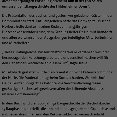
Caritas
Beratungsstellen
dieser mehrjährigen Forschung erscheint nun in der 500 Seiten
Angebote
Bistumsarchiv
Schulpastoral
Lebensende
Katholisch heiraten
Weltkirche
umfassenden „Baugeschichte des Hildesheimer Doms“.
Bischöfliche Stiftung Gemeinsam für das Leben
Materialien
Abenteuer Glaube
Katholische Akademie des Bistums Hildesheim
Hochschulpastoral
Projekte
Spiritualität
Hirtenwort: Ehe & Familie
Patientenverfügung
Bolivienpartnerschaft
Bolivienpartnerschaft
Die Präsentation des Buches fand gestern vor geladenen Gästen in der
Unterstützung für Pfarreien und Einrichtungen
Aktuelles
LÜCHTENHOF
Religionsunterricht
Bestände
Stärkung der Demokratie | Einsatz gegen Diskriminierung
Seelsorgefelder
Wissenswertes zur Hochzeit
Wo ist der richtige Platz zum Sterben?
Exerzitien
Internationale Freiwilligendienste
Projektförderung
Bolivienkommission
Dombibliothek statt. Dazu eingeladen hatte das Domkapitel. Bischof
Prävention
Altersvorsorge und Ruhestand
Familienbildungsstätten
Service
Buchreihen
Norbert Trelle dankte in seiner Rede dem langjährigen
Begleitung und Vernetzung
Ideen für die Hochzeitsfeier
Hospiz-Seelsorge
Kontemplation
Frauen
Katholische Büros
Internationale Freiwilligendienste
Café Bolivia
Aktuelles
Fortbildungen
Arbeitshilfen
Diözesankonservator Kruse, dem Grabungsleiter Dr. Helmut Brandorff
Katholische Erwachsenenbildung
Stellenanzeigen
Gemeindeservice
Berufe in der Kirche
Trausprüche aus der Bibel
Auszeit
Männer
Team
Schöpfungsgerecht 2035
Aus dem Bistum in die Welt
Beratung Direktpartnerschaften
Rückkehrenden-Engagement (ehemalige Freiwillige)
und allen weiteren an den Ausgrabungen beteiligten Mitarbeiterinnen
Stellenangebote
Bistumsatlas
Forschungsinstitut für Philosophie Hannover
Digitaler Lesesaal
Orden | Gemeinschaften
Hochzeits-Symbole
Geistliche Begleitung
Queersensible Seelsorge
Newsletter
Raum für Vielfalt
Infobrief Weltkirche
Finanzielle Förderung der Bolivienpartnerschaft
Outgoing
Wir machen Kirche - schöpfungsgerecht
und Mitarbeitern.
Liturgie und Kirchenmusik
Beruf und Familie
Verein für Geschichte und Kunst im Bistum Hildesheim
Lebens- und Glaubensorte
City- und Passanten
Weitere Infos
Diakone
Frauenorden
missio-Regionalstelle
Ökologische Fonds
Incoming
Biologische Vielfalt
„Dieses umfangreiche, wissenschaftliche Werke verdanken wir Ihrer
Lokale Kirchenentwicklung
KODA
Dombibliothek Hildesheim
Spirituelle Teambegleitung
Arbeitnehmer
Gemeindereferent:in
Männerorden
Politische Lobbyarbeit
Taizé-Fahrt Herbst 2026
Engagiert in der Gesellschaft
herausragenden Forschungsarbeit, die uns sensibel machen will für
#diegruenegemeinde
Direktorium
Bundeskonferenz der kirchlichen Archive in Deutschland
den Gehalt der Geschichte an diesem Ort“, sagte Trelle.
Unterstützungsangebote für Seelsorgende
Altenheim | Senioren
Pastorale:r Mitarbeiter:in
Geistliche Gemeinschaften
Partnerschaftsvereinbarung
Energetisches Sanieren
Internationale Freiwilligendienste
Mitarbeitervertretung
Menschen mit Behinderung
Pastoralreferent:in
Ritterorden
Bolivienpartnerschaft Bistum Trier
Fördermittel finden
Musikalisch gestaltet wurde die Präsentation von Ekaterina Schmidt an
Netzwerk ChancenGleich
Institutionelles Schutzkonzept
der Harfe. Die Moderation lag beim Domdechanten, Weihbischof
Muttersprachen
Priester
Ordo virginum
Bolivienreise mit Bischof Heiner
Mobilität
Büchereien
Kirchlicher Anzeiger
Heinz-Günter Bongartz. Er betonte, die Veröffentlichung dieses
Hospiz
Kirchenmusiker:in
Bolivientag 2026
Ökotheologie
großartigen Buches sei „gewissermaßen der krönende Abschluss
Medienstelle
Kirchliches Arbeitsrecht
Internet- und Telefon
Religionslehrer:in
Schöpfungsspiritualität
unserer Domsanierung“.
Newsletter
Schematismus
Krankenhaus
Freiwilligendienst
Umweltbildung
In dem Buch wird die 1200-jährige Baugeschichte der Bischofskirche in
Personalentwicklung
Künstler
Soziale Berufe in der Caritas
Zukunftsräume
15 Bauphasen unterteilt, die anhand der ausgegrabenen Grundrisse und
Unterstützungsangebot für Seelsorgende
mit neuen dreidimensionalen Rekonstruktionen veranschaulicht
Glaubenswege
Aktuelles