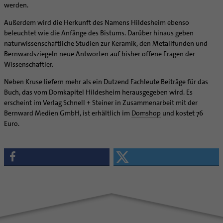
Supervision
werden.
Ehe - Familie - Geschlechtergerechtigkeit
Veranstaltungen
Coaching
Außerdem wird die Herkunft des Namens Hildesheim ebenso
Kategoriale und Diakonale Seelsorge
Aufbrüche in der Kirche
beleuchtet wie die Anfänge des Bistums. Darüber hinaus geben
Notfall
naturwissenschaftliche Studien zur Keramik, den Metallfunden und
Ehrenamtliche
Polizei- und Feuerwehr
Bernwardsziegeln neue Antworten auf bisher offene Fragen der
KirchenZeitung online
Wissenschaftler.
Schule
Verwaltungsbeauftragte / Verwaltungsleitungen in
Gefängnisseelsorge
Neben Kruse liefern mehr als ein Dutzend Fachleute Beiträge für das
Pfarrgemeinden
Buch, das vom Domkapitel Hildesheim herausgegeben wird. Es
Segensorte
erscheint im Verlag Schnell + Steiner in Zusammenarbeit mit der
Bernward Medien GmbH, ist erhältlich im
Domshop
und kostet 76
Euro.