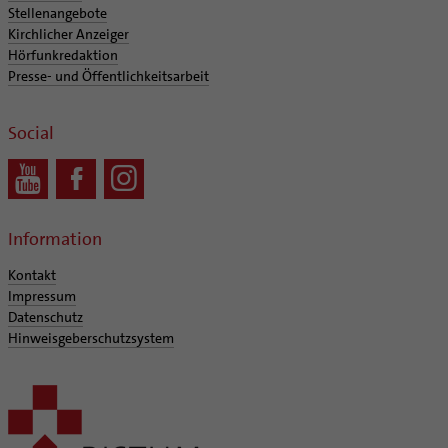
Supervision
Stellenangebote
Ehe - Familie - Geschlechtergerechtigkeit
Veranstaltungen
Coaching
Kirchlicher Anzeiger
Kategoriale und Diakonale Seelsorge
Hörfunkredaktion
Aufbrüche in der Kirche
Presse- und Öffentlichkeitsarbeit
Notfall
Ehrenamtliche
Polizei- und Feuerwehr
KirchenZeitung online
Social
Schule
Verwaltungsbeauftragte / Verwaltungsleitungen in
Gefängnisseelsorge
Pfarrgemeinden
Segensorte
Information
Kontakt
Impressum
Datenschutz
Hinweisgeberschutzsystem