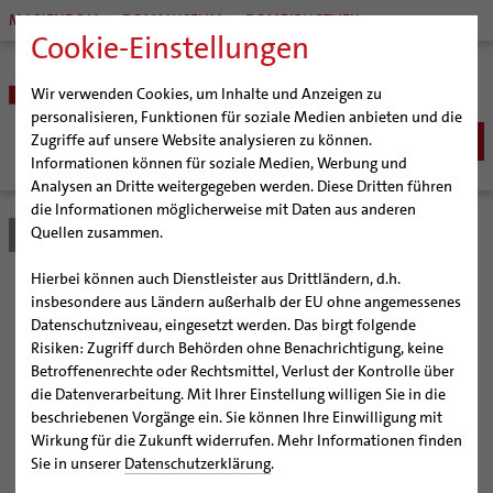
MARIENDOM
DOMMUSEUM
DOMBIBLIOTHEK
Cookie-Einstellungen
Wir verwenden Cookies, um Inhalte und Anzeigen zu
personalisieren, Funktionen für soziale Medien anbieten und die
Zugriffe auf unsere Website analysieren zu können.
Informationen können für soziale Medien, Werbung und
Analysen an Dritte weitergegeben werden. Diese Dritten führen
BISTUM
die Informationen möglicherweise mit Daten aus anderen
Quellen zusammen.
Bistum Hildesheim
Bistum
Nachrichten
Artikel
Bischöfe
Organisation
Bischof Dr. Heiner Wilmer SCJ
Hierbei können auch Dienstleister aus Drittländern, d.h.
Pfarrgemeinden
Weihbischof Dr. Martin Marahrens
Generalvikariat
Dombibliothek Hildesheim
insbesondere aus Ländern außerhalb der EU ohne angemessenes
Datenschutzniveau, eingesetzt werden. Das birgt folgende
Hildesheimer Dom
Bischof em. Norbert Trelle
Gremien
gibt gegen Spenden 2000
Risiken: Zugriff durch Behörden ohne Benachrichtigung, keine
Wallfahrten | Pilgern
Weihbischof em. Bongartz
Diözesangericht
Virtueller Rundgang durch den Dom
Betroffenenrechte oder Rechtsmittel, Verlust der Kontrolle über
Bücher ab
Veranstaltungen
Weihbischof em. Schwerdtfeger
Gemeindegremien
Tausendjähriger Rosenstock
Termine Wallfahrten und Pilgern
die Datenverarbeitung. Mit Ihrer Einstellung willigen Sie in die
beschriebenen Vorgänge ein. Sie können Ihre Einwilligung mit
Strategieprozess
Weihbischof em. Koitz
Die Hildesheimer Dommusik
Jakobswege im Bistum Hildesheim
Wirkung für die Zukunft widerrufen. Mehr Informationen finden
Büchermesse vom 5. bis 8. Dezember kommt dem
Jugend
Bischof em. Dr. Wüstenberg
Sie in unserer
Datenschutzerklärung
.
Erhalt gefährdeter Bestände zu Gute
Geschichte des Bistums
Sedisvakanz
Newsletter für Ministrantinnen und Ministranten