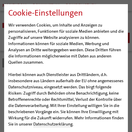
MARIENDOM
DOMMUSEUM
DOMBIBLIOTHEK
Cookie-Einstellungen
Wir verwenden Cookies, um Inhalte und Anzeigen zu
personalisieren, Funktionen für soziale Medien anbieten und die
Zugriffe auf unsere Website analysieren zu können.
Informationen können für soziale Medien, Werbung und
Analysen an Dritte weitergegeben werden. Diese Dritten führen
BISTUM
die Informationen möglicherweise mit Daten aus anderen
Quellen zusammen.
Bistum Hildesheim
Bistum
Nachrichten
Artikel
Bischöfe
Organisation
Bischof Dr. Heiner Wilmer SCJ
Hierbei können auch Dienstleister aus Drittländern, d.h.
Pfarrgemeinden
Weihbischof Dr. Martin Marahrens
Generalvikariat
Dombibliothek und
insbesondere aus Ländern außerhalb der EU ohne angemessenes
Datenschutzniveau, eingesetzt werden. Das birgt folgende
Hildesheimer Dom
Bischof em. Norbert Trelle
Gremien
Bistumsarchiv möchten
Risiken: Zugriff durch Behörden ohne Benachrichtigung, keine
Wallfahrten | Pilgern
Weihbischof em. Bongartz
Diözesangericht
Virtueller Rundgang durch den Dom
Betroffenenrechte oder Rechtsmittel, Verlust der Kontrolle über
historische Dokumente für
Veranstaltungen
Weihbischof em. Schwerdtfeger
Gemeindegremien
Tausendjähriger Rosenstock
Termine Wallfahrten und Pilgern
die Datenverarbeitung. Mit Ihrer Einstellung willigen Sie in die
beschriebenen Vorgänge ein. Sie können Ihre Einwilligung mit
Strategieprozess
Weihbischof em. Koitz
Die Hildesheimer Dommusik
Jakobswege im Bistum Hildesheim
Öffentlichkeit erschließen
Wirkung für die Zukunft widerrufen. Mehr Informationen finden
Jugend
Bischof em. Dr. Wüstenberg
Sie in unserer
Datenschutzerklärung
.
Geschichte des Bistums
Sedisvakanz
Newsletter für Ministrantinnen und Ministranten
Gemeinsames Forschungsvorhaben wird von der VGH-