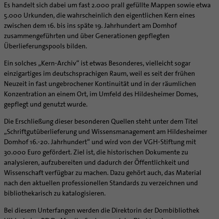
Supervision
Es handelt sich dabei um fast 2.000 prall gefüllte Mappen sowie etwa
Ehe - Familie - Geschlechtergerechtigkeit
Veranstaltungen
5.000 Urkunden, die wahrscheinlich den eigentlichen Kern eines
Coaching
Kategoriale und Diakonale Seelsorge
zwischen dem 16. bis ins späte 19. Jahrhundert am Domhof
Aufbrüche in der Kirche
zusammengeführten und über Generationen gepflegten
Notfall
Ehrenamtliche
Überlieferungspools bilden.
Polizei- und Feuerwehr
KirchenZeitung online
Ein solches „Kern-Archiv“ ist etwas Besonderes, vielleicht sogar
Schule
Verwaltungsbeauftragte / Verwaltungsleitungen in
einzigartiges im deutschsprachigen Raum, weil es seit der frühen
Gefängnisseelsorge
Pfarrgemeinden
Neuzeit in fast ungebrochener Kontinuität und in der räumlichen
Segensorte
Konzentration an einem Ort, im Umfeld des Hildesheimer Domes,
gepflegt und genutzt wurde.
Die Erschließung dieser besonderen Quellen steht unter dem Titel
„Schriftgutüberlieferung und Wissensmanagement am Hildesheimer
Domhof 16.-20. Jahrhundert“ und wird von der VGH-Stiftung mit
30.000 Euro gefördert. Ziel ist, die historischen Dokumente zu
analysieren, aufzubereiten und dadurch der Öffentlichkeit und
Wissenschaft verfügbar zu machen. Dazu gehört auch, das Material
nach den aktuellen professionellen Standards zu verzeichnen und
bibliothekarisch zu katalogisieren.
Bei diesem Unterfangen werden die Direktorin der Dombibliothek