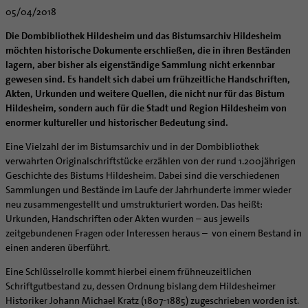
Caritas
Beratungsstellen
Angebote
Bistumsarchiv
Schulpastoral
05/04/2018
Lebensende
Katholisch heiraten
Weltkirche
Bischöfliche Stiftung Gemeinsam für das Leben
Materialien
Abenteuer Glaube
Katholische Akademie des Bistums Hildesheim
Hochschulpastoral
Projekte
Spiritualität
Hirtenwort: Ehe & Familie
Patientenverfügung
Bolivienpartnerschaft
Bolivienpartnerschaft
Die Dombibliothek Hildesheim und das Bistumsarchiv Hildesheim
Unterstützung für Pfarreien und Einrichtungen
Aktuelles
LÜCHTENHOF
Religionsunterricht
Bestände
Stärkung der Demokratie | Einsatz gegen Diskriminierung
möchten historische Dokumente erschließen, die in ihren Beständen
Seelsorgefelder
Wissenswertes zur Hochzeit
Wo ist der richtige Platz zum Sterben?
Exerzitien
Internationale Freiwilligendienste
Projektförderung
Bolivienkommission
Prävention
Altersvorsorge und Ruhestand
lagern, aber bisher als eigenständige Sammlung nicht erkennbar
Familienbildungsstätten
Service
Buchreihen
Begleitung und Vernetzung
Ideen für die Hochzeitsfeier
Hospiz-Seelsorge
Kontemplation
Frauen
Katholische Büros
Internationale Freiwilligendienste
Café Bolivia
Aktuelles
gewesen sind. Es handelt sich dabei um frühzeitliche Handschriften,
Fortbildungen
Arbeitshilfen
Katholische Erwachsenenbildung
Stellenanzeigen
Gemeindeservice
Berufe in der Kirche
Trausprüche aus der Bibel
Auszeit
Männer
Team
Schöpfungsgerecht 2035
Aus dem Bistum in die Welt
Beratung Direktpartnerschaften
Rückkehrenden-Engagement (ehemalige Freiwillige)
Akten, Urkunden und weitere Quellen, die nicht nur für das Bistum
Stellenangebote
Bistumsatlas
Forschungsinstitut für Philosophie Hannover
Digitaler Lesesaal
Hildesheim, sondern auch für die Stadt und Region Hildesheim von
Orden | Gemeinschaften
Hochzeits-Symbole
Geistliche Begleitung
Queersensible Seelsorge
Newsletter
Raum für Vielfalt
Infobrief Weltkirche
Finanzielle Förderung der Bolivienpartnerschaft
Outgoing
Wir machen Kirche - schöpfungsgerecht
Liturgie und Kirchenmusik
Beruf und Familie
enormer kultureller und historischer Bedeutung sind.
Verein für Geschichte und Kunst im Bistum Hildesheim
Lebens- und Glaubensorte
City- und Passanten
Weitere Infos
Diakone
Frauenorden
missio-Regionalstelle
Ökologische Fonds
Incoming
Biologische Vielfalt
Lokale Kirchenentwicklung
KODA
Dombibliothek Hildesheim
Eine Vielzahl der im Bistumsarchiv und in der Dombibliothek
Spirituelle Teambegleitung
Arbeitnehmer
Gemeindereferent:in
Männerorden
Politische Lobbyarbeit
Taizé-Fahrt Herbst 2026
Engagiert in der Gesellschaft
#diegruenegemeinde
Direktorium
verwahrten Originalschriftstücke erzählen von der rund 1.200jährigen
Bundeskonferenz der kirchlichen Archive in Deutschland
Unterstützungsangebote für Seelsorgende
Altenheim | Senioren
Pastorale:r Mitarbeiter:in
Geistliche Gemeinschaften
Partnerschaftsvereinbarung
Energetisches Sanieren
Geschichte des Bistums Hildesheim. Dabei sind die verschiedenen
Internationale Freiwilligendienste
Mitarbeitervertretung
Menschen mit Behinderung
Pastoralreferent:in
Ritterorden
Bolivienpartnerschaft Bistum Trier
Fördermittel finden
Sammlungen und Bestände im Laufe der Jahrhunderte immer wieder
Netzwerk ChancenGleich
Institutionelles Schutzkonzept
neu zusammengestellt und umstrukturiert worden. Das heißt:
Muttersprachen
Priester
Ordo virginum
Bolivienreise mit Bischof Heiner
Mobilität
Büchereien
Kirchlicher Anzeiger
Urkunden, Handschriften oder Akten wurden – aus jeweils
Hospiz
Kirchenmusiker:in
Bolivientag 2026
Ökotheologie
zeitgebundenen Fragen oder Interessen heraus – von einem Bestand in
Medienstelle
Kirchliches Arbeitsrecht
Internet- und Telefon
Religionslehrer:in
Schöpfungsspiritualität
einen anderen überführt.
Newsletter
Schematismus
Krankenhaus
Freiwilligendienst
Umweltbildung
Eine Schlüsselrolle kommt hierbei einem frühneuzeitlichen
Personalentwicklung
Künstler
Soziale Berufe in der Caritas
Zukunftsräume
Schriftgutbestand zu, dessen Ordnung bislang dem Hildesheimer
Unterstützungsangebot für Seelsorgende
Historiker Johann Michael Kratz (1807-1885) zugeschrieben worden ist.
Glaubenswege
Aktuelles