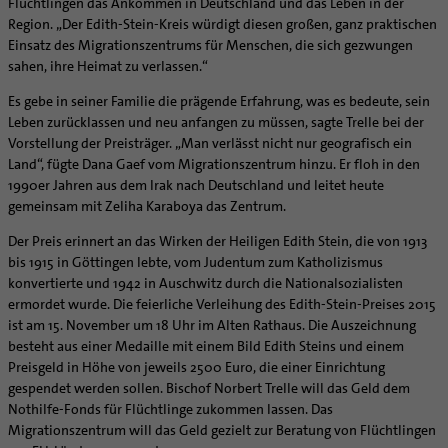
Flüchtlingen das Ankommen in Deutschland und das Leben in der
Supervision
Ehe - Familie - Geschlechtergerechtigkeit
Veranstaltungen
Region. „Der Edith-Stein-Kreis würdigt diesen großen, ganz praktischen
Coaching
Einsatz des Migrationszentrums für Menschen, die sich gezwungen
Kategoriale und Diakonale Seelsorge
Aufbrüche in der Kirche
sahen, ihre Heimat zu verlassen.“
Notfall
Ehrenamtliche
Es gebe in seiner Familie die prägende Erfahrung, was es bedeute, sein
Polizei- und Feuerwehr
KirchenZeitung online
Leben zurücklassen und neu anfangen zu müssen, sagte Trelle bei der
Schule
Vorstellung der Preisträger. „Man verlässt nicht nur geografisch ein
Verwaltungsbeauftragte / Verwaltungsleitungen in
Gefängnisseelsorge
Land“, fügte Dana Gaef vom Migrationszentrum hinzu. Er floh in den
Pfarrgemeinden
1990er Jahren aus dem Irak nach Deutschland und leitet heute
Segensorte
gemeinsam mit Zeliha Karaboya das Zentrum.
Der Preis erinnert an das Wirken der Heiligen Edith Stein, die von 1913
bis 1915 in Göttingen lebte, vom Judentum zum Katholizismus
konvertierte und 1942 in Auschwitz durch die Nationalsozialisten
ermordet wurde. Die feierliche Verleihung des Edith-Stein-Preises 2015
ist am 15. November um 18 Uhr im Alten Rathaus. Die Auszeichnung
besteht aus einer Medaille mit einem Bild Edith Steins und einem
Preisgeld in Höhe von jeweils 2500 Euro, die einer Einrichtung
gespendet werden sollen. Bischof Norbert Trelle will das Geld dem
Nothilfe-Fonds für Flüchtlinge zukommen lassen. Das
Migrationszentrum will das Geld gezielt zur Beratung von Flüchtlingen