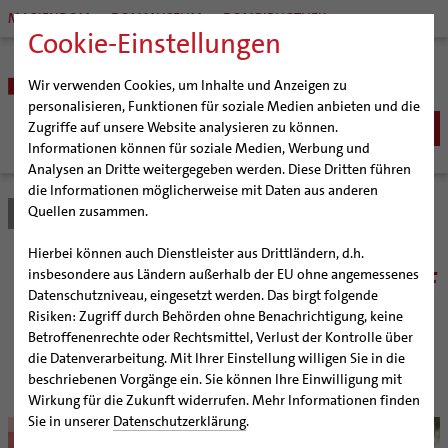
MARIENDOM
DOMMUSEUM
DOMBIBLIOTHEK
Cookie-Einstellungen
Wir verwenden Cookies, um Inhalte und Anzeigen zu
personalisieren, Funktionen für soziale Medien anbieten und die
Zugriffe auf unsere Website analysieren zu können.
Informationen können für soziale Medien, Werbung und
Analysen an Dritte weitergegeben werden. Diese Dritten führen
BISTUM
die Informationen möglicherweise mit Daten aus anderen
Quellen zusammen.
Bistum Hildesheim
Bistum
Nachrichten
Artikel
Bischöfe
Organisation
Bischof Dr. Heiner Wilmer SCJ
Hierbei können auch Dienstleister aus Drittländern, d.h.
Pfarrgemeinden
Weihbischof Dr. Martin Marahrens
Generalvikariat
Edith-Stein-Preis für Bischof
insbesondere aus Ländern außerhalb der EU ohne angemessenes
Datenschutzniveau, eingesetzt werden. Das birgt folgende
Hildesheimer Dom
Bischof em. Norbert Trelle
Gremien
Trelle
Risiken: Zugriff durch Behörden ohne Benachrichtigung, keine
Wallfahrten | Pilgern
Weihbischof em. Bongartz
Diözesangericht
Virtueller Rundgang durch den Dom
Betroffenenrechte oder Rechtsmittel, Verlust der Kontrolle über
Veranstaltungen
Weihbischof em. Schwerdtfeger
Gemeindegremien
Tausendjähriger Rosenstock
Termine Wallfahrten und Pilgern
die Datenverarbeitung. Mit Ihrer Einstellung willigen Sie in die
Engagement für Flüchtlinge wird gewürdigt
beschriebenen Vorgänge ein. Sie können Ihre Einwilligung mit
Strategieprozess
Weihbischof em. Koitz
Die Hildesheimer Dommusik
Jakobswege im Bistum Hildesheim
Wirkung für die Zukunft widerrufen. Mehr Informationen finden
Jugend
Bischof em. Dr. Wüstenberg
Sie in unserer
Datenschutzerklärung
.
© bph/Gossmann
Geschichte des Bistums
Sedisvakanz
Newsletter für Ministrantinnen und Ministranten