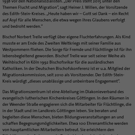
Caritas
Beratungsstellen
1938 vor den Nationalsozialisten. „Der Preis steht 2015 unter den
Angebote
Bistumsarchiv
Schulpastoral
Lebensende
Katholisch heiraten
Weltkirche
Themen Flucht und Migration“, sagt Heiner J. Willen, der Vorsitzende
Bischöfliche Stiftung Gemeinsam für das Leben
Materialien
Abenteuer Glaube
Katholische Akademie des Bistums Hildesheim
Hochschulpastoral
Projekte
des Edith-Stein-Kreises. „Heute haben wir – Gott sei Dank – ein Recht
Spiritualität
Hirtenwort: Ehe & Familie
Patientenverfügung
Bolivienpartnerschaft
Bolivienpartnerschaft
Unterstützung für Pfarreien und Einrichtungen
Aktuelles
auf Asyl für alle Menschen, die etwa wegen ihres Glaubens verfolgt
LÜCHTENHOF
Religionsunterricht
Bestände
Stärkung der Demokratie | Einsatz gegen Diskriminierung
Seelsorgefelder
Wissenswertes zur Hochzeit
Wo ist der richtige Platz zum Sterben?
Exerzitien
Internationale Freiwilligendienste
Projektförderung
Bolivienkommission
und bedroht werden.“
Prävention
Altersvorsorge und Ruhestand
Familienbildungsstätten
Service
Buchreihen
Begleitung und Vernetzung
Ideen für die Hochzeitsfeier
Hospiz-Seelsorge
Kontemplation
Frauen
Katholische Büros
Internationale Freiwilligendienste
Café Bolivia
Aktuelles
Fortbildungen
Arbeitshilfen
Bischof Norbert Trelle verfügt über eigene Fluchterfahrungen. Als Kind
Katholische Erwachsenenbildung
Stellenanzeigen
Gemeindeservice
Berufe in der Kirche
Trausprüche aus der Bibel
Auszeit
Männer
Team
Schöpfungsgerecht 2035
Aus dem Bistum in die Welt
Beratung Direktpartnerschaften
Rückkehrenden-Engagement (ehemalige Freiwillige)
musste er am Ende des Zweiten Weltkriegs mit seiner Familie aus
Stellenangebote
Bistumsatlas
Forschungsinstitut für Philosophie Hannover
Digitaler Lesesaal
Orden | Gemeinschaften
Hochzeits-Symbole
Geistliche Begleitung
Queersensible Seelsorge
Newsletter
Raum für Vielfalt
Infobrief Weltkirche
Finanzielle Förderung der Bolivienpartnerschaft
Outgoing
Wir machen Kirche - schöpfungsgerecht
Westpommern fliehen. Die Sorge für Fremde und Flüchtlinge ist für ihn
Liturgie und Kirchenmusik
Beruf und Familie
Verein für Geschichte und Kunst im Bistum Hildesheim
lebensbegleitend geworden. Bischof Trelle war seit seiner Weihe als
Lebens- und Glaubensorte
City- und Passanten
Weitere Infos
Diakone
Frauenorden
missio-Regionalstelle
Ökologische Fonds
Incoming
Biologische Vielfalt
Lokale Kirchenentwicklung
KODA
Weihbischof in Köln 1992 Bischofsvikar für die ausländischen
Dombibliothek Hildesheim
Spirituelle Teambegleitung
Arbeitnehmer
Gemeindereferent:in
Männerorden
Politische Lobbyarbeit
Taizé-Fahrt Herbst 2026
Engagiert in der Gesellschaft
Katholiken. In der Deutschen Bischofskonferenz ist er u.a. Mitglied der
#diegruenegemeinde
Direktorium
Bundeskonferenz der kirchlichen Archive in Deutschland
Unterstützungsangebote für Seelsorgende
Altenheim | Senioren
Pastorale:r Mitarbeiter:in
Geistliche Gemeinschaften
Partnerschaftsvereinbarung
Energetisches Sanieren
Migrationskommission, seit 2010 als Vorsitzender. Der Edith-Stein-
Internationale Freiwilligendienste
Mitarbeitervertretung
Kreis würdigt „dieses unablässige und unbeirrbare Engagement“.
Menschen mit Behinderung
Pastoralreferent:in
Ritterorden
Bolivienpartnerschaft Bistum Trier
Fördermittel finden
Netzwerk ChancenGleich
Institutionelles Schutzkonzept
Muttersprachen
Priester
Ordo virginum
Bolivienreise mit Bischof Heiner
Mobilität
Das Migrationszentrum ist eine Abteilung im Diakonieverband des
Büchereien
Kirchlicher Anzeiger
evangelisch-lutherischen Kirchenkreises Göttingen. In den Räumen in
Hospiz
Kirchenmusiker:in
Bolivientag 2026
Ökotheologie
Medienstelle
Kirchliches Arbeitsrecht
der Weender Straße engagieren sich die Mitarbeiter für Flüchtlinge, die
Internet- und Telefon
Religionslehrer:in
Schöpfungsspiritualität
in der Stadt und im Landkreis Göttingen leben. Sie beraten und
Newsletter
Schematismus
Krankenhaus
Freiwilligendienst
Umweltbildung
begleiten diese Menschen, bieten Bildungsveranstaltungen an und
Personalentwicklung
schaffen Begegnungsmöglichkeiten. Etwa 100 Ehrenamtliche werden
Künstler
Soziale Berufe in der Caritas
Zukunftsräume
Unterstützungsangebot für Seelsorgende
von hauptamtlichen Mitarbeitern betreut. Sie erleichtern den
Glaubenswege
Aktuelles