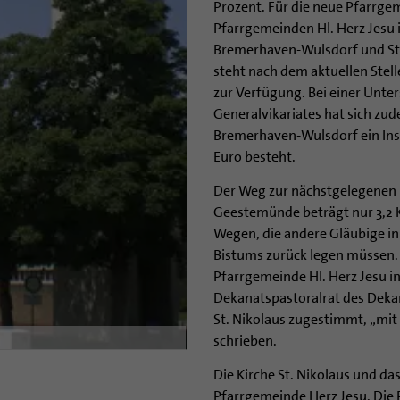
Prozent. Für die neue Pfarrgem
Pfarrgemeinden Hl. Herz Jesu
Bremerhaven-Wulsdorf und St. 
steht nach dem aktuellen Stel
zur Verfügung. Bei einer Unte
Generalvikariates hat sich zude
Bremerhaven-Wulsdorf ein Ins
Euro besteht.
Der Weg zur nächstgelegenen P
Geestemünde beträgt nur 3,2 Ki
Wegen, die andere Gläubige i
Bistums zurück legen müssen.
Pfarrgemeinde Hl. Herz Jesu
Dekanatspastoralrat des Deka
St. Nikolaus zugestimmt, „mit B
schrieben.
Die Kirche St. Nikolaus und d
Pfarrgemeinde Herz Jesu. Die