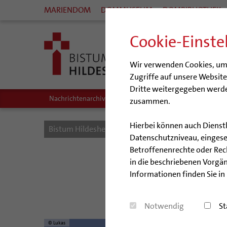
MARIENDOM
DOMMUSEUM
DOMBIBLIOTHEK
Cookie-Einste
Wir verwenden Cookies, um I
Zugriffe auf unsere Websit
Dritte weitergegeben werde
Nachrichtenarchiv
Audio/Podcasts
zusammen.
Hierbei können auch Dienst
Bistum Hildesheim
Bistum
Nachrichten
Datenschutzniveau, eingeset
Betroffenenrechte oder Recht
Ein 
in die beschriebenen Vorgän
Informationen finden Sie in
Die Kirc
Notwendig
St
© Lukas