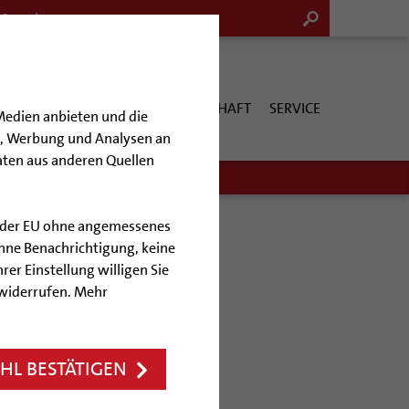
G & KULTUR
KIRCHE & GESELLSCHAFT
SERVICE
Medien anbieten und die
en, Werbung und Analysen an
aten aus anderen Quellen
lb der EU ohne angemessenes
hne Benachrichtigung, keine
rer Einstellung willigen Sie
shaus
 widerrufen. Mehr
schlossen
L BESTÄTIGEN