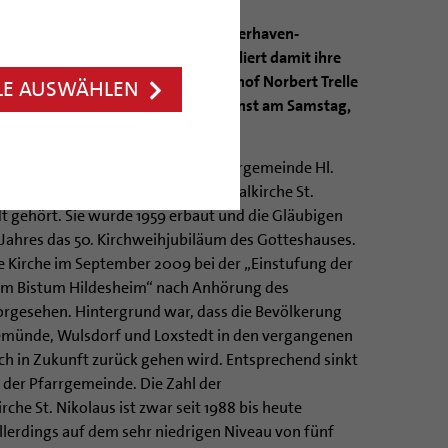
 Die Kirche „St. Nikolaus” in Bremerhaven-
50. Geburtstag profaniert und verliert damit ihre
nste. Das hat der Hildesheimer Bischof Norbert Trelle
LE AUSWÄHLEN
st wird den Profanierungsgottesdienst am Samstag,
ine Filialkirche der Katholischen Pfarrgemeinde Hl.
temünde, zu der auch noch die Filialkirche St.
dt gehört. Sie wurde 1959 erbaut und die Gläubigen
 Jahres das 50. Kirchweihjubiläum des Gotteshauses.
se Kirche im September 2009 bei der „Einstufung der
n im Bistum Hildesheim“ nach Anhörung des
vorgesehen. Hintergrund war, dass die Bevölkerung
ünde, Wulsdorf und Loxstedt in den vergangenen
ch in Zukunft zurück gehen wird. Entsprechend sinkt
n der Pfarrgemeinde. Die Zahl der
che St. Nikolaus ist zwar seit 1988 bis heute
llerdings auf dem sehr niedrigen Niveau von fünf