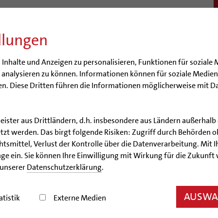
llungen
BISTUM
SEELSORGE
BERATUNG & HILFE
BILDUN
nhalte und Anzeigen zu personalisieren, Funktionen für soziale 
e analysieren zu können. Informationen können für soziale Medi
n. Diese Dritten führen die Informationen möglicherweise mit D
leister aus Drittländern, d.h. insbesondere aus Ländern außerha
Artikel
zt werden. Das birgt folgende Risiken: Zugriff durch Behörden o
smittel, Verlust der Kontrolle über die Datenverarbeitung. Mit Ih
halbes Jahrhundert Gotte
ge ein. Sie können Ihre Einwilligung mit Wirkung für die Zukunft
 unserer
Datenschutzerklärung
.
he „St. Nikolaus“ in Bremerhaven-Wulsdorf wird ge
AUSWAH
atistik
Externe Medien
02/18/2010