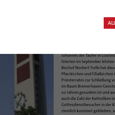
Hildesheim/Bremerhaven (bph)
Wulsdorf wird kurz nach ihrem 
Funktion als Ort für Gottesdie
AL
entschieden. Der Bischof selb
27. Februar, um 17 Uhr leiten.
Die Kirche „St. Nikolaus“ ist e
Herz Jesu in Bremerhaven-Gees
Johannes der Täufer in Loxste
feierten im September letzten
Bischof Norbert Trelle hat die
Pfarrkirchen und Filialkirche
Priesterrates zur Schließung 
im Raum Bremerhaven-Geestem
20 Jahren gesunken ist und au
auch die Zahl der Katholiken i
Gottesdienstbesucher in der Kir
ziemlich konstant geblieben, a