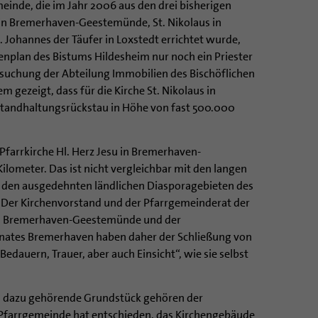
einde, die im Jahr 2006 aus den drei bisherigen
 in Bremerhaven-Geestemünde, St. Nikolaus in
Johannes der Täufer in Loxstedt errichtet wurde,
lenplan des Bistums Hildesheim nur noch ein Priester
rsuchung der Abteilung Immobilien des Bischöflichen
m gezeigt, dass für die Kirche St. Nikolaus in
tandhaltungsrückstau in Höhe von fast 500.000
farrkirche Hl. Herz Jesu in Bremerhaven-
lometer. Das ist nicht vergleichbar mit den langen
n den ausgedehnten ländlichen Diasporagebieten des
 Der Kirchenvorstand und der Pfarrgemeinderat der
 in Bremerhaven-Geestemünde und der
nates Bremerhaven haben daher der Schließung von
edauern, Trauer, aber auch Einsicht“, wie sie selbst
as dazu gehörende Grundstück gehören der
 Pfarrgemeinde hat entschieden, das Kirchengebäude