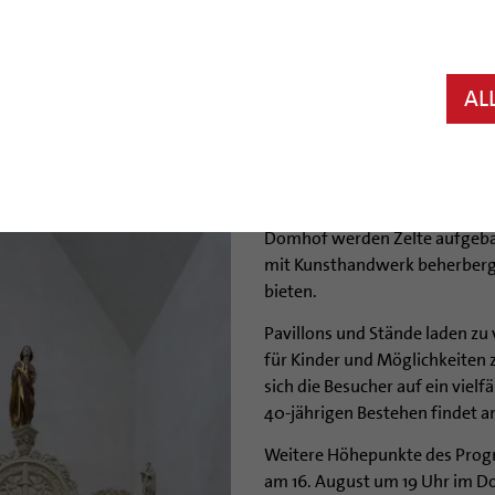
Das Dommuseum Hildesheim fei
das Museum unter dem Motto 
Sonntag, 19. August, zu einem
AL
Workshops und Vorträgen über
und einem Brunch auf dem D
In Kooperation mit der Kultu
stehen Weltoffenheit und kult
Domhof werden Zelte aufgebaut
mit Kunsthandwerk beherberg
bieten.
Pavillons und Stände laden zu
für Kinder und Möglichkeite
sich die Besucher auf ein viel
40-jährigen Bestehen findet am
Weitere Höhepunkte des Progra
am 16. August um 19 Uhr im Do