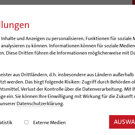
llungen
BISTUM
SEELSORGE
BERATUNG & HILFE
BILDUN
nhalte und Anzeigen zu personalisieren, Funktionen für soziale 
e analysieren zu können. Informationen können für soziale Medi
n. Diese Dritten führen die Informationen möglicherweise mit D
leister aus Drittländern, d.h. insbesondere aus Ländern außerha
Artikel
zt werden. Das birgt folgende Risiken: Zugriff durch Behörden o
smittel, Verlust der Kontrolle über die Datenverarbeitung. Mit Ih
Hildesheimer Original wir
ge ein. Sie können Ihre Einwilligung mit Wirkung für die Zukunft
 unserer
Datenschutzerklärung
.
museum feiert mit einem viertägigen Kulturfest i
AUSWAH
atistik
Externe Medien
08/10/2018