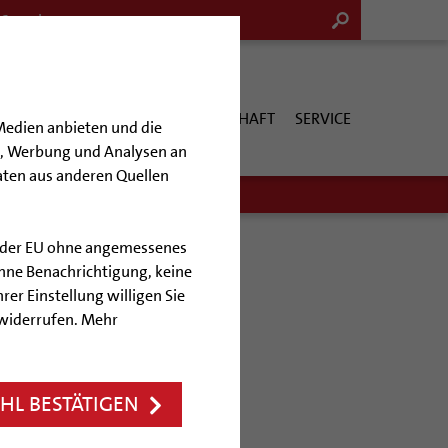
G & KULTUR
KIRCHE & GESELLSCHAFT
SERVICE
Medien anbieten und die
en, Werbung und Analysen an
aten aus anderen Quellen
lb der EU ohne angemessenes
hne Benachrichtigung, keine
rer Einstellung willigen Sie
d 40!
 widerrufen. Mehr
m August
L BESTÄTIGEN