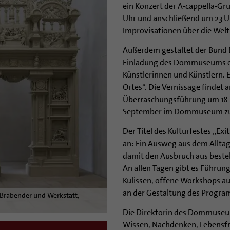
ein Konzert der A-cappella-Gr
Uhr und anschließend um 23 Uh
Improvisationen über die Wel
Außerdem gestaltet der Bund B
Einladung des Dommuseums ei
Künstlerinnen und Künstlern. E
Ortes“. Die Vernissage findet 
Überraschungsführung um 18 Uh
September im Dommuseum zu
Der Titel des Kulturfestes „E
an: Ein Ausweg aus dem Alltag
damit den Ausbruch aus beste
An allen Tagen gibt es Führun
Kulissen, offene Workshops a
an der Gestaltung des Progra
 Brabender und Werkstatt,
Die Direktorin des Dommuseums,
Wissen, Nachdenken, Lebensfr