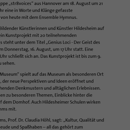
uppe „str8voices“ aus Hannover am 18. August um 21
r eine in Worte und Klänge gefasste
t von heute mit dem Ensemble Hymnus.
ildender Künstlerinnen und Künstler Hildesheim auf
n Kunstprojekt mit 20 teilnehmenden
s steht unter dem Titel „Genius Loci - Der Geist des
am Donnerstag, 16. August, um 17 Uhr statt. Eine
r schließt sich an. Das Kunstprojekt ist bis zum 9.
 sehen.
xitMuseum“ spielt auf das Museum als besonderen Ort
, der neue Perspektiven und Ideen eröffnet und
henden Denkmustern und alltäglichen Erlebnissen.
gen zu besonderen Themen, Einblicke hinter die
uf dem Domhof. Auch Hildesheimer Schulen wirken
mms mit.
 Prof. Dr. Claudia Höhl, sagt: „Kultur, Qualität und
eude und Spaßhaben – all das gehört zum