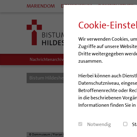
MARIENDOM
DOMMUSEUM
DOMBIBLIOTHEK
Cookie-Einste
Wir verwenden Cookies, um I
Zugriffe auf unsere Websit
Dritte weitergegeben werde
Nachrichtenarchiv
Audio/Podcasts
zusammen.
Hierbei können auch Dienst
Bistum Hildesheim
Bistum
Nachrichten
Datenschutzniveau, eingeset
Betroffenenrechte oder Recht
Ein 
in die beschriebenen Vorgän
Informationen finden Sie in
Das Dom
Notwendig
St
© Dommuseum / Florian Monheim