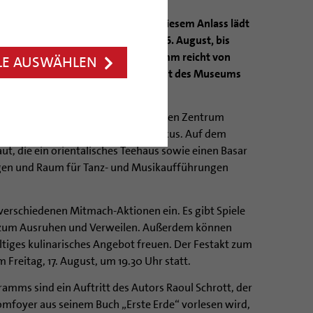
ert seinen 40. Geburtstag. Aus diesem Anlass lädt
„Exit Museum“ von Donnerstag, 16. August, bis
 großen Kulturfest ein. Das Programm reicht von
LE AUSWÄHLEN
 Konzerte bis zu einer langen Nacht des Museums
omhof.
rfabrik und dem Theaterpädagogischen Zentrum
ureller Austausch besonders im Fokus. Auf dem
, die ein orientalisches Teehaus sowie einen Basar
en und Raum für Tanz- und Musikaufführungen
 verschiedenen Mitmach-Aktionen ein. Es gibt Spiele
n zum Ausruhen und Verweilen. Außerdem können
fältiges kulinarisches Angebot freuen. Der Festakt zum
 Freitag, 17. August, um 19.30 Uhr statt.
mms sind ein Auftritt des Autors Raoul Schrott, der
mfoyer aus seinem Buch „Erste Erde“ vorlesen wird,